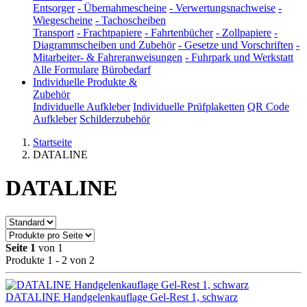
Entsorger
-
Übernahmescheine
-
Verwertungsnachweise
-
Wiegescheine
-
Tachoscheiben
Transport
-
Frachtpapiere
-
Fahrtenbücher
-
Zollpapiere
-
Diagrammscheiben und Zubehör
-
Gesetze und Vorschriften
-
Mitarbeiter- & Fahreranweisungen
-
Fuhrpark und Werkstatt
Alle Formulare
Bürobedarf
Individuelle Produkte &
Zubehör
Individuelle Aufkleber
Individuelle Prüfplaketten
QR Code
Aufkleber
Schilderzubehör
Startseite
DATALINE
DATALINE
Seite 1
von 1
Produkte 1 - 2 von 2
DATALINE Handgelenkauflage Gel-Rest 1, schwarz