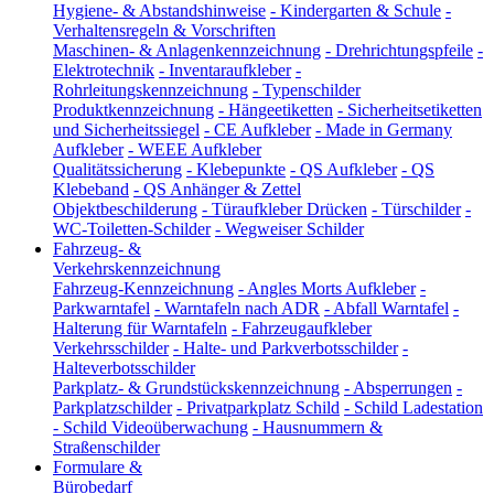
Hygiene- & Abstandshinweise
-
Kindergarten & Schule
-
Verhaltensregeln & Vorschriften
Maschinen- & Anlagenkennzeichnung
-
Drehrichtungspfeile
-
Elektrotechnik
-
Inventaraufkleber
-
Rohrleitungskennzeichnung
-
Typenschilder
Produktkennzeichnung
-
Hängeetiketten
-
Sicherheitsetiketten
und Sicherheitssiegel
-
CE Aufkleber
-
Made in Germany
Aufkleber
-
WEEE Aufkleber
Qualitätssicherung
-
Klebepunkte
-
QS Aufkleber
-
QS
Klebeband
-
QS Anhänger & Zettel
Objektbeschilderung
-
Türaufkleber Drücken
-
Türschilder
-
WC-Toiletten-Schilder
-
Wegweiser Schilder
Fahrzeug- &
Verkehrskennzeichnung
Fahrzeug-Kennzeichnung
-
Angles Morts Aufkleber
-
Parkwarntafel
-
Warntafeln nach ADR
-
Abfall Warntafel
-
Halterung für Warntafeln
-
Fahrzeugaufkleber
Verkehrsschilder
-
Halte- und Parkverbotsschilder
-
Halteverbotsschilder
Parkplatz- & Grundstückskennzeichnung
-
Absperrungen
-
Parkplatzschilder
-
Privatparkplatz Schild
-
Schild Ladestation
-
Schild Videoüberwachung
-
Hausnummern &
Straßenschilder
Formulare &
Bürobedarf