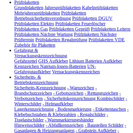
Prüfplaketten
Grundplaketten
Jahresprüfplaketten
Kabelprüfplaketten
Mehrjahresprüfplaketten
Prüfplaketten
Betriebssicherheitsverordnung
Prüfplaketten DGUV
Prüfplaketten Elektro
Prüfplaketten Feuerlöscher
Prüfplaketten Gas
Prüfplaketten Geprüft
Prüfplaketten Leitern
Prüfplaketten Nächste Wartung
Prüfplaketten Nächster
Prüftermin
Prüfplaketten Regalprüfung
Prüfplaketten VDE
Zubehör für Plaketten
Gefahrgut &
Verpackungskennzeichnung
Gefahrzettel
GHS Aufkleber
Lithium Batterien Aufkleber
Kennzeichen Natrium-Ionen-Batterien
UN-
Gefahrgutaufkleber
Verpackungskennzeichen
Sicherheits- &
Betriebskennzeichnung
Sicherheits-Kennzeichnung
-
Warnzeichen
-
Brandschutzzeichen
-
Gebotszeichen
-
Rettungszeichen
-
Verbotszeichen
-
Sicherheitskennzeichnung Kombischilder
-
Winterschilder
-
Helmaufkleber
Lagerkennzeichnung
-
Bodenmarkierung
-
Etikettentaschen
-
Klebebuchstaben & Klebezahlen
-
Regalschilder
-
Traglastschilder
-
Warnmarkierungsbänder
Hinweisschilder
-
Abfallkennzeichen
-
Baustellen Schilder
-
Gasanlagen & Heizungsanlagen
-
Grabstein Aufkleber
-