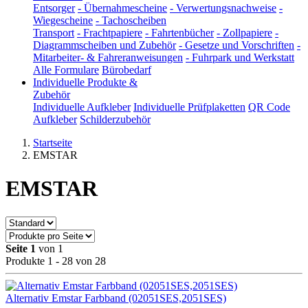
Entsorger
-
Übernahmescheine
-
Verwertungsnachweise
-
Wiegescheine
-
Tachoscheiben
Transport
-
Frachtpapiere
-
Fahrtenbücher
-
Zollpapiere
-
Diagrammscheiben und Zubehör
-
Gesetze und Vorschriften
-
Mitarbeiter- & Fahreranweisungen
-
Fuhrpark und Werkstatt
Alle Formulare
Bürobedarf
Individuelle Produkte &
Zubehör
Individuelle Aufkleber
Individuelle Prüfplaketten
QR Code
Aufkleber
Schilderzubehör
Startseite
EMSTAR
EMSTAR
Seite 1
von 1
Produkte 1 - 28 von 28
Alternativ Emstar Farbband (02051SES,2051SES)