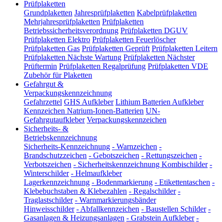
Prüfplaketten
Grundplaketten
Jahresprüfplaketten
Kabelprüfplaketten
Mehrjahresprüfplaketten
Prüfplaketten
Betriebssicherheitsverordnung
Prüfplaketten DGUV
Prüfplaketten Elektro
Prüfplaketten Feuerlöscher
Prüfplaketten Gas
Prüfplaketten Geprüft
Prüfplaketten Leitern
Prüfplaketten Nächste Wartung
Prüfplaketten Nächster
Prüftermin
Prüfplaketten Regalprüfung
Prüfplaketten VDE
Zubehör für Plaketten
Gefahrgut &
Verpackungskennzeichnung
Gefahrzettel
GHS Aufkleber
Lithium Batterien Aufkleber
Kennzeichen Natrium-Ionen-Batterien
UN-
Gefahrgutaufkleber
Verpackungskennzeichen
Sicherheits- &
Betriebskennzeichnung
Sicherheits-Kennzeichnung
-
Warnzeichen
-
Brandschutzzeichen
-
Gebotszeichen
-
Rettungszeichen
-
Verbotszeichen
-
Sicherheitskennzeichnung Kombischilder
-
Winterschilder
-
Helmaufkleber
Lagerkennzeichnung
-
Bodenmarkierung
-
Etikettentaschen
-
Klebebuchstaben & Klebezahlen
-
Regalschilder
-
Traglastschilder
-
Warnmarkierungsbänder
Hinweisschilder
-
Abfallkennzeichen
-
Baustellen Schilder
-
Gasanlagen & Heizungsanlagen
-
Grabstein Aufkleber
-