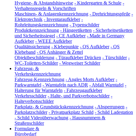
Hygiene- & Abstandshinweise
-
Kindergarten & Schule
-
Verhaltensregeln & Vorschriften
Maschinen- & Anlagenkennzeichnung
-
Drehrichtungspfeile
-
Elektrotechnik
-
Inventaraufkleber
-
Rohrleitungskennzeichnung
-
Typenschilder
Produktkennzeichnung
-
Hängeetiketten
-
Sicherheitsetiketten
und Sicherheitssiegel
-
CE Aufkleber
-
Made in Germany
Aufkleber
-
WEEE Aufkleber
Qualitätssicherung
-
Klebepunkte
-
QS Aufkleber
-
QS
Klebeband
-
QS Anhänger & Zettel
Objektbeschilderung
-
Türaufkleber Drücken
-
Türschilder
-
WC-Toiletten-Schilder
-
Wegweiser Schilder
Fahrzeug- &
Verkehrskennzeichnung
Fahrzeug-Kennzeichnung
-
Angles Morts Aufkleber
-
Parkwarntafel
-
Warntafeln nach ADR
-
Abfall Warntafel
-
Halterung für Warntafeln
-
Fahrzeugaufkleber
Verkehrsschilder
-
Halte- und Parkverbotsschilder
-
Halteverbotsschilder
Parkplatz- & Grundstückskennzeichnung
-
Absperrungen
-
Parkplatzschilder
-
Privatparkplatz Schild
-
Schild Ladestation
-
Schild Videoüberwachung
-
Hausnummern &
Straßenschilder
Formulare &
Bürobedarf