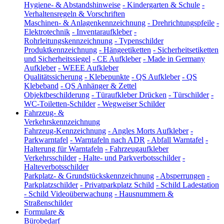
Hygiene- & Abstandshinweise
-
Kindergarten & Schule
-
Verhaltensregeln & Vorschriften
Maschinen- & Anlagenkennzeichnung
-
Drehrichtungspfeile
-
Elektrotechnik
-
Inventaraufkleber
-
Rohrleitungskennzeichnung
-
Typenschilder
Produktkennzeichnung
-
Hängeetiketten
-
Sicherheitsetiketten
und Sicherheitssiegel
-
CE Aufkleber
-
Made in Germany
Aufkleber
-
WEEE Aufkleber
Qualitätssicherung
-
Klebepunkte
-
QS Aufkleber
-
QS
Klebeband
-
QS Anhänger & Zettel
Objektbeschilderung
-
Türaufkleber Drücken
-
Türschilder
-
WC-Toiletten-Schilder
-
Wegweiser Schilder
Fahrzeug- &
Verkehrskennzeichnung
Fahrzeug-Kennzeichnung
-
Angles Morts Aufkleber
-
Parkwarntafel
-
Warntafeln nach ADR
-
Abfall Warntafel
-
Halterung für Warntafeln
-
Fahrzeugaufkleber
Verkehrsschilder
-
Halte- und Parkverbotsschilder
-
Halteverbotsschilder
Parkplatz- & Grundstückskennzeichnung
-
Absperrungen
-
Parkplatzschilder
-
Privatparkplatz Schild
-
Schild Ladestation
-
Schild Videoüberwachung
-
Hausnummern &
Straßenschilder
Formulare &
Bürobedarf