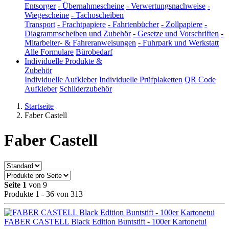
Entsorger
-
Übernahmescheine
-
Verwertungsnachweise
-
Wiegescheine
-
Tachoscheiben
Transport
-
Frachtpapiere
-
Fahrtenbücher
-
Zollpapiere
-
Diagrammscheiben und Zubehör
-
Gesetze und Vorschriften
-
Mitarbeiter- & Fahreranweisungen
-
Fuhrpark und Werkstatt
Alle Formulare
Bürobedarf
Individuelle Produkte &
Zubehör
Individuelle Aufkleber
Individuelle Prüfplaketten
QR Code
Aufkleber
Schilderzubehör
Startseite
Faber Castell
Faber Castell
Seite 1
von 9
Produkte 1 - 36 von 313
FABER CASTELL Black Edition Buntstift - 100er Kartonetui