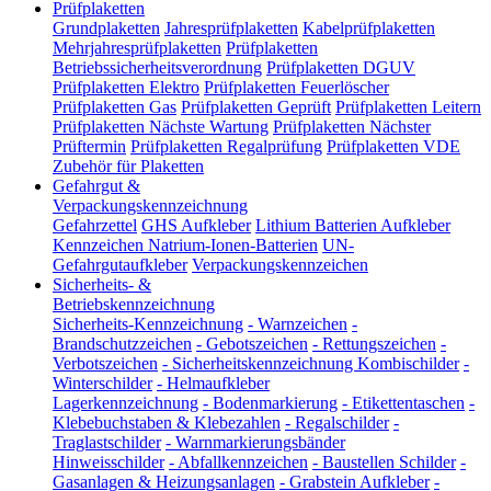
Prüfplaketten
Grundplaketten
Jahresprüfplaketten
Kabelprüfplaketten
Mehrjahresprüfplaketten
Prüfplaketten
Betriebssicherheitsverordnung
Prüfplaketten DGUV
Prüfplaketten Elektro
Prüfplaketten Feuerlöscher
Prüfplaketten Gas
Prüfplaketten Geprüft
Prüfplaketten Leitern
Prüfplaketten Nächste Wartung
Prüfplaketten Nächster
Prüftermin
Prüfplaketten Regalprüfung
Prüfplaketten VDE
Zubehör für Plaketten
Gefahrgut &
Verpackungskennzeichnung
Gefahrzettel
GHS Aufkleber
Lithium Batterien Aufkleber
Kennzeichen Natrium-Ionen-Batterien
UN-
Gefahrgutaufkleber
Verpackungskennzeichen
Sicherheits- &
Betriebskennzeichnung
Sicherheits-Kennzeichnung
-
Warnzeichen
-
Brandschutzzeichen
-
Gebotszeichen
-
Rettungszeichen
-
Verbotszeichen
-
Sicherheitskennzeichnung Kombischilder
-
Winterschilder
-
Helmaufkleber
Lagerkennzeichnung
-
Bodenmarkierung
-
Etikettentaschen
-
Klebebuchstaben & Klebezahlen
-
Regalschilder
-
Traglastschilder
-
Warnmarkierungsbänder
Hinweisschilder
-
Abfallkennzeichen
-
Baustellen Schilder
-
Gasanlagen & Heizungsanlagen
-
Grabstein Aufkleber
-