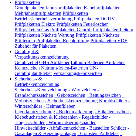
Prüfplaketten
Grundplaketten
Jahresprüfplaketten
Kabelprüfplaketten
Mehrjahresprüfplaketten
Prüfplaketten
Betriebssicherheitsverordnung
Prüfplaketten DGUV
Prüfplaketten Elektro
Prüfplaketten Feuerlöscher
Prüfplaketten Gas
Prüfplaketten Geprüft
Prüfplaketten Leitern
Prüfplaketten Nächste Wartung
Prüfplaketten Nächster
Prüftermin
Prüfplaketten Regalprüfung
Prüfplaketten VDE
Zubehör für Plaketten
Gefahrgut &
Verpackungskennzeichnung
Gefahrzettel
GHS Aufkleber
Lithium Batterien Aufkleber
Kennzeichen Natrium-Ionen-Batterien
UN-
Gefahrgutaufkleber
Verpackungskennzeichen
Sicherheits- &
Betriebskennzeichnung
Sicherheits-Kennzeichnung
-
Warnzeichen
-
Brandschutzzeichen
-
Gebotszeichen
-
Rettungszeichen
-
Verbotszeichen
-
Sicherheitskennzeichnung Kombischilder
-
Winterschilder
-
Helmaufkleber
Lagerkennzeichnung
-
Bodenmarkierung
-
Etikettentaschen
-
Klebebuchstaben & Klebezahlen
-
Regalschilder
-
Traglastschilder
-
Warnmarkierungsbänder
Hinweisschilder
-
Abfallkennzeichen
-
Baustellen Schilder
-
Gasanlagen & Heizungsanlagen
-
Grabstein Aufkleber
-