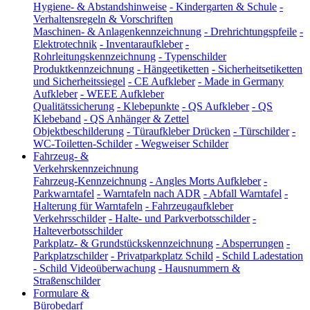
Hygiene- & Abstandshinweise
-
Kindergarten & Schule
-
Verhaltensregeln & Vorschriften
Maschinen- & Anlagenkennzeichnung
-
Drehrichtungspfeile
-
Elektrotechnik
-
Inventaraufkleber
-
Rohrleitungskennzeichnung
-
Typenschilder
Produktkennzeichnung
-
Hängeetiketten
-
Sicherheitsetiketten
und Sicherheitssiegel
-
CE Aufkleber
-
Made in Germany
Aufkleber
-
WEEE Aufkleber
Qualitätssicherung
-
Klebepunkte
-
QS Aufkleber
-
QS
Klebeband
-
QS Anhänger & Zettel
Objektbeschilderung
-
Türaufkleber Drücken
-
Türschilder
-
WC-Toiletten-Schilder
-
Wegweiser Schilder
Fahrzeug- &
Verkehrskennzeichnung
Fahrzeug-Kennzeichnung
-
Angles Morts Aufkleber
-
Parkwarntafel
-
Warntafeln nach ADR
-
Abfall Warntafel
-
Halterung für Warntafeln
-
Fahrzeugaufkleber
Verkehrsschilder
-
Halte- und Parkverbotsschilder
-
Halteverbotsschilder
Parkplatz- & Grundstückskennzeichnung
-
Absperrungen
-
Parkplatzschilder
-
Privatparkplatz Schild
-
Schild Ladestation
-
Schild Videoüberwachung
-
Hausnummern &
Straßenschilder
Formulare &
Bürobedarf