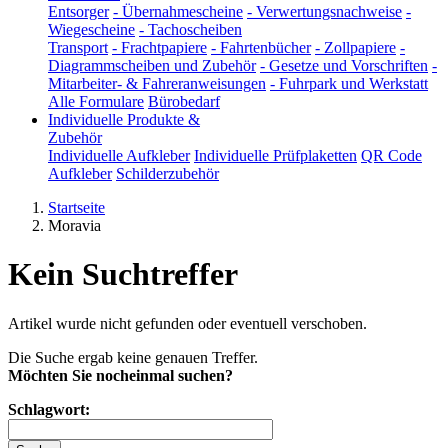
Entsorger
-
Übernahmescheine
-
Verwertungsnachweise
-
Wiegescheine
-
Tachoscheiben
Transport
-
Frachtpapiere
-
Fahrtenbücher
-
Zollpapiere
-
Diagrammscheiben und Zubehör
-
Gesetze und Vorschriften
-
Mitarbeiter- & Fahreranweisungen
-
Fuhrpark und Werkstatt
Alle Formulare
Bürobedarf
Individuelle Produkte &
Zubehör
Individuelle Aufkleber
Individuelle Prüfplaketten
QR Code
Aufkleber
Schilderzubehör
Startseite
Moravia
Kein Suchtreffer
Artikel wurde nicht gefunden oder eventuell verschoben.
Die Suche ergab keine genauen Treffer.
Möchten Sie nocheinmal suchen?
Schlagwort: