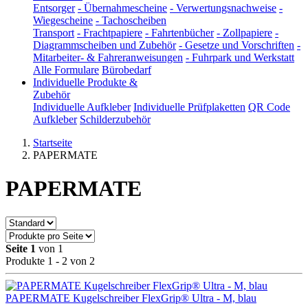
Entsorger
-
Übernahmescheine
-
Verwertungsnachweise
-
Wiegescheine
-
Tachoscheiben
Transport
-
Frachtpapiere
-
Fahrtenbücher
-
Zollpapiere
-
Diagrammscheiben und Zubehör
-
Gesetze und Vorschriften
-
Mitarbeiter- & Fahreranweisungen
-
Fuhrpark und Werkstatt
Alle Formulare
Bürobedarf
Individuelle Produkte &
Zubehör
Individuelle Aufkleber
Individuelle Prüfplaketten
QR Code
Aufkleber
Schilderzubehör
Startseite
PAPERMATE
PAPERMATE
Seite 1
von 1
Produkte 1 - 2 von 2
PAPERMATE Kugelschreiber FlexGrip® Ultra - M, blau