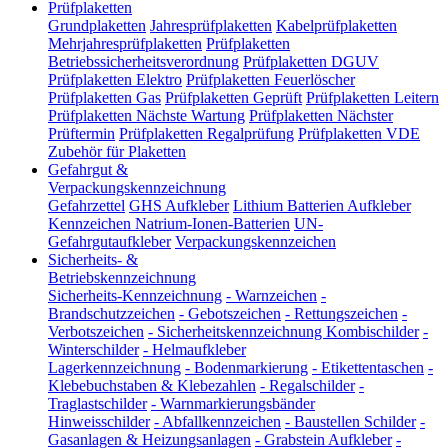
Prüfplaketten
Grundplaketten
Jahresprüfplaketten
Kabelprüfplaketten
Mehrjahresprüfplaketten
Prüfplaketten
Betriebssicherheitsverordnung
Prüfplaketten DGUV
Prüfplaketten Elektro
Prüfplaketten Feuerlöscher
Prüfplaketten Gas
Prüfplaketten Geprüft
Prüfplaketten Leitern
Prüfplaketten Nächste Wartung
Prüfplaketten Nächster
Prüftermin
Prüfplaketten Regalprüfung
Prüfplaketten VDE
Zubehör für Plaketten
Gefahrgut &
Verpackungskennzeichnung
Gefahrzettel
GHS Aufkleber
Lithium Batterien Aufkleber
Kennzeichen Natrium-Ionen-Batterien
UN-
Gefahrgutaufkleber
Verpackungskennzeichen
Sicherheits- &
Betriebskennzeichnung
Sicherheits-Kennzeichnung
-
Warnzeichen
-
Brandschutzzeichen
-
Gebotszeichen
-
Rettungszeichen
-
Verbotszeichen
-
Sicherheitskennzeichnung Kombischilder
-
Winterschilder
-
Helmaufkleber
Lagerkennzeichnung
-
Bodenmarkierung
-
Etikettentaschen
-
Klebebuchstaben & Klebezahlen
-
Regalschilder
-
Traglastschilder
-
Warnmarkierungsbänder
Hinweisschilder
-
Abfallkennzeichen
-
Baustellen Schilder
-
Gasanlagen & Heizungsanlagen
-
Grabstein Aufkleber
-