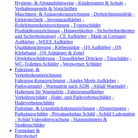
Hygiene- & Abstandshinweise
-
Kindergarten & Schule
-
Verhaltensregeln & Vorschriften
Maschinen- & Anlagenkennzeichnung
-
Drehrichtungspfeile
-
Elektrotechnik
-
Inventaraufkleber
-
Rohrleitungskennzeichnung
-
Typenschilder
Produktkennzeichnung
-
Hängeetiketten
-
Sicherheitsetiketten
und Sicherheitssiegel
-
CE Aufkleber
-
Made in Germany
Aufkleber
-
WEEE Aufkleber
Qualitätssicherung
-
Klebepunkte
-
QS Aufkleber
-
QS
Klebeband
-
QS Anhänger & Zettel
Objektbeschilderung
-
Türaufkleber Drücken
-
Türschilder
-
WC-Toiletten-Schilder
-
Wegweiser Schilder
Fahrzeug- &
Verkehrskennzeichnung
Fahrzeug-Kennzeichnung
-
Angles Morts Aufkleber
-
Parkwarntafel
-
Warntafeln nach ADR
-
Abfall Warntafel
-
Halterung für Warntafeln
-
Fahrzeugaufkleber
Verkehrsschilder
-
Halte- und Parkverbotsschilder
-
Halteverbotsschilder
Parkplatz- & Grundstückskennzeichnung
-
Absperrungen
-
Parkplatzschilder
-
Privatparkplatz Schild
-
Schild Ladestation
-
Schild Videoüberwachung
-
Hausnummern &
Straßenschilder
Formulare &
Bürobedarf