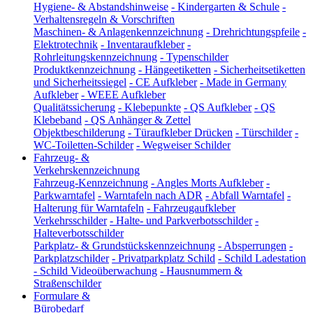
Hygiene- & Abstandshinweise
-
Kindergarten & Schule
-
Verhaltensregeln & Vorschriften
Maschinen- & Anlagenkennzeichnung
-
Drehrichtungspfeile
-
Elektrotechnik
-
Inventaraufkleber
-
Rohrleitungskennzeichnung
-
Typenschilder
Produktkennzeichnung
-
Hängeetiketten
-
Sicherheitsetiketten
und Sicherheitssiegel
-
CE Aufkleber
-
Made in Germany
Aufkleber
-
WEEE Aufkleber
Qualitätssicherung
-
Klebepunkte
-
QS Aufkleber
-
QS
Klebeband
-
QS Anhänger & Zettel
Objektbeschilderung
-
Türaufkleber Drücken
-
Türschilder
-
WC-Toiletten-Schilder
-
Wegweiser Schilder
Fahrzeug- &
Verkehrskennzeichnung
Fahrzeug-Kennzeichnung
-
Angles Morts Aufkleber
-
Parkwarntafel
-
Warntafeln nach ADR
-
Abfall Warntafel
-
Halterung für Warntafeln
-
Fahrzeugaufkleber
Verkehrsschilder
-
Halte- und Parkverbotsschilder
-
Halteverbotsschilder
Parkplatz- & Grundstückskennzeichnung
-
Absperrungen
-
Parkplatzschilder
-
Privatparkplatz Schild
-
Schild Ladestation
-
Schild Videoüberwachung
-
Hausnummern &
Straßenschilder
Formulare &
Bürobedarf