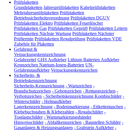
Prüfplaketten
Grundplaketten
Jahresprüfplaketten
Kabelprüfplaketten
Mehrjahresprüfplaketten
Prüfplaketten
Betriebssicherheitsverordnung
Prüfplaketten DGUV
Prüfplaketten Elektro
Prüfplaketten Feuerlöscher
Prüfplaketten Gas
Prüfplaketten Geprüft
Prüfplaketten Leitern
Prüfplaketten Nächste Wartung
Prüfplaketten Nächster
Prüftermin
Prüfplaketten Regalprüfung
Prüfplaketten VDE
Zubehör für Plaketten
Gefahrgut &
Verpackungskennzeichnung
Gefahrzettel
GHS Aufkleber
Lithium Batterien Aufkleber
Kennzeichen Natrium-Ionen-Batterien
UN-
Gefahrgutaufkleber
Verpackungskennzeichen
Sicherheits- &
Betriebskennzeichnung
Sicherheits-Kennzeichnung
-
Warnzeichen
-
Brandschutzzeichen
-
Gebotszeichen
-
Rettungszeichen
-
Verbotszeichen
-
Sicherheitskennzeichnung Kombischilder
-
Winterschilder
-
Helmaufkleber
Lagerkennzeichnung
-
Bodenmarkierung
-
Etikettentaschen
-
Klebebuchstaben & Klebezahlen
-
Regalschilder
-
Traglastschilder
-
Warnmarkierungsbänder
Hinweisschilder
-
Abfallkennzeichen
-
Baustellen Schilder
-
Gasanlagen & Heizungsanlagen
-
Grabstein Aufkleber
-