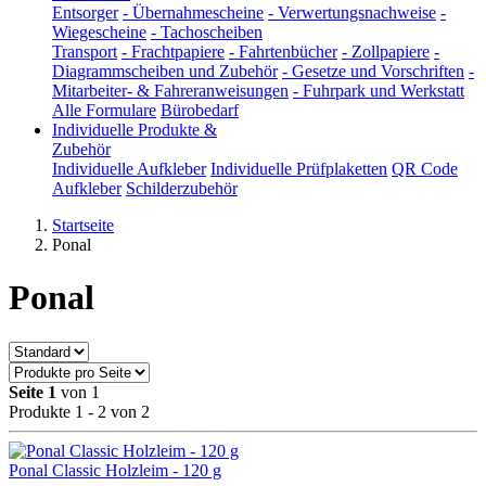
Entsorger
-
Übernahmescheine
-
Verwertungsnachweise
-
Wiegescheine
-
Tachoscheiben
Transport
-
Frachtpapiere
-
Fahrtenbücher
-
Zollpapiere
-
Diagrammscheiben und Zubehör
-
Gesetze und Vorschriften
-
Mitarbeiter- & Fahreranweisungen
-
Fuhrpark und Werkstatt
Alle Formulare
Bürobedarf
Individuelle Produkte &
Zubehör
Individuelle Aufkleber
Individuelle Prüfplaketten
QR Code
Aufkleber
Schilderzubehör
Startseite
Ponal
Ponal
Seite 1
von 1
Produkte 1 - 2 von 2
Ponal Classic Holzleim - 120 g