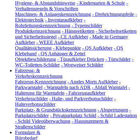
Hygiene- & Abstandshinweise
-
Kindergarten & Schule
-
Verhaltensregeln & Vorschriften
Maschinen- & Anlagenkennzeichnung
-
Drehrichtungspfeile
-
Elektrotechnik
-
Inventaraufkleber
-
Rohrleitungskennzeichnung
-
Typenschilder
Produktkennzeichnung
-
Hängeetiketten
-
Sicherheitsetiketten
und Sicherheitssiegel
-
CE Aufkleber
-
Made in Germany
Aufkleber
-
WEEE Aufkleber
Qualitätssicherung
-
Klebepunkte
-
QS Aufkleber
-
QS
Klebeband
-
QS Anhänger & Zettel
Objektbeschilderung
-
Türaufkleber Drücken
-
Türschilder
-
WC-Toiletten-Schilder
-
Wegweiser Schilder
Fahrzeug- &
Verkehrskennzeichnung
Fahrzeug-Kennzeichnung
-
Angles Morts Aufkleber
-
Parkwarntafel
-
Warntafeln nach ADR
-
Abfall Warntafel
-
Halterung für Warntafeln
-
Fahrzeugaufkleber
Verkehrsschilder
-
Halte- und Parkverbotsschilder
-
Halteverbotsschilder
Parkplatz- & Grundstückskennzeichnung
-
Absperrungen
-
Parkplatzschilder
-
Privatparkplatz Schild
-
Schild Ladestation
-
Schild Videoüberwachung
-
Hausnummern &
Straßenschilder
Formulare &
Bürobedarf