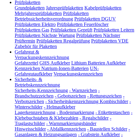
Prüfplaketten
Grundplaketten
Jahresprüfplaketten
Kabelprüfplaketten
Mehrjahresprüfplaketten
Prüfplaketten
Betriebssicherheitsverordnung
Prüfplaketten DGUV
Prüfplaketten Elektro
Prüfplaketten Feuerlöscher
Prüfplaketten Gas
Prüfplaketten Geprüft
Prüfplaketten Leitern
Prüfplaketten Nächste Wartung
Prüfplaketten Nächster
Prüftermin
Prüfplaketten Regalprüfung
Prüfplaketten VDE
Zubehör für Plaketten
Gefahrgut &
Verpackungskennzeichnung
Gefahrzettel
GHS Aufkleber
Lithium Batterien Aufkleber
Kennzeichen Natrium-Ionen-Batterien
UN-
Gefahrgutaufkleber
Verpackungskennzeichen
Sicherheits- &
Betriebskennzeichnung
Sicherheits-Kennzeichnung
-
Warnzeichen
-
Brandschutzzeichen
-
Gebotszeichen
-
Rettungszeichen
-
Verbotszeichen
-
Sicherheitskennzeichnung Kombischilder
-
Winterschilder
-
Helmaufkleber
Lagerkennzeichnung
-
Bodenmarkierung
-
Etikettentaschen
-
Klebebuchstaben & Klebezahlen
-
Regalschilder
-
Traglastschilder
-
Warnmarkierungsbänder
Hinweisschilder
-
Abfallkennzeichen
-
Baustellen Schilder
-
Gasanlagen & Heizungsanlagen
-
Grabstein Aufkleber
-