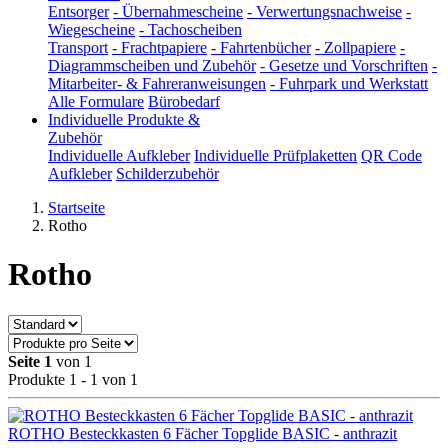
Entsorger
-
Übernahmescheine
-
Verwertungsnachweise
-
Wiegescheine
-
Tachoscheiben
Transport
-
Frachtpapiere
-
Fahrtenbücher
-
Zollpapiere
-
Diagrammscheiben und Zubehör
-
Gesetze und Vorschriften
-
Mitarbeiter- & Fahreranweisungen
-
Fuhrpark und Werkstatt
Alle Formulare
Bürobedarf
Individuelle Produkte &
Zubehör
Individuelle Aufkleber
Individuelle Prüfplaketten
QR Code
Aufkleber
Schilderzubehör
Startseite
Rotho
Rotho
Seite 1
von 1
Produkte 1 - 1 von 1
ROTHO Besteckkasten 6 Fächer Topglide BASIC - anthrazit