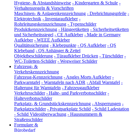
Hygiene- & Abstandshinweise
-
Kindergarten & Schule
-
Verhaltensregeln & Vorschriften
Maschinen- & Anlagenkennzeichnung
-
Drehrichtungspfeile
-
Elektrotechnik
-
Inventaraufkleber
-
Rohrleitungskennzeichnung
-
Typenschilder
Produktkennzeichnung
-
Hängeetiketten
-
Sicherheitsetiketten
und Sicherheitssiegel
-
CE Aufkleber
-
Made in Germany
Aufkleber
-
WEEE Aufkleber
Qualitätssicherung
-
Klebepunkte
-
QS Aufkleber
-
QS
Klebeband
-
QS Anhänger & Zettel
Objektbeschilderung
-
Türaufkleber Drücken
-
Türschilder
-
WC-Toiletten-Schilder
-
Wegweiser Schilder
Fahrzeug- &
Verkehrskennzeichnung
Fahrzeug-Kennzeichnung
-
Angles Morts Aufkleber
-
Parkwarntafel
-
Warntafeln nach ADR
-
Abfall Warntafel
-
Halterung für Warntafeln
-
Fahrzeugaufkleber
Verkehrsschilder
-
Halte- und Parkverbotsschilder
-
Halteverbotsschilder
Parkplatz- & Grundstückskennzeichnung
-
Absperrungen
-
Parkplatzschilder
-
Privatparkplatz Schild
-
Schild Ladestation
-
Schild Videoüberwachung
-
Hausnummern &
Straßenschilder
Formulare &
Bürobedarf