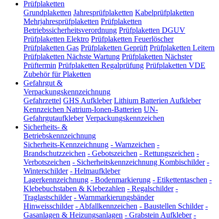
Prüfplaketten
Grundplaketten
Jahresprüfplaketten
Kabelprüfplaketten
Mehrjahresprüfplaketten
Prüfplaketten
Betriebssicherheitsverordnung
Prüfplaketten DGUV
Prüfplaketten Elektro
Prüfplaketten Feuerlöscher
Prüfplaketten Gas
Prüfplaketten Geprüft
Prüfplaketten Leitern
Prüfplaketten Nächste Wartung
Prüfplaketten Nächster
Prüftermin
Prüfplaketten Regalprüfung
Prüfplaketten VDE
Zubehör für Plaketten
Gefahrgut &
Verpackungskennzeichnung
Gefahrzettel
GHS Aufkleber
Lithium Batterien Aufkleber
Kennzeichen Natrium-Ionen-Batterien
UN-
Gefahrgutaufkleber
Verpackungskennzeichen
Sicherheits- &
Betriebskennzeichnung
Sicherheits-Kennzeichnung
-
Warnzeichen
-
Brandschutzzeichen
-
Gebotszeichen
-
Rettungszeichen
-
Verbotszeichen
-
Sicherheitskennzeichnung Kombischilder
-
Winterschilder
-
Helmaufkleber
Lagerkennzeichnung
-
Bodenmarkierung
-
Etikettentaschen
-
Klebebuchstaben & Klebezahlen
-
Regalschilder
-
Traglastschilder
-
Warnmarkierungsbänder
Hinweisschilder
-
Abfallkennzeichen
-
Baustellen Schilder
-
Gasanlagen & Heizungsanlagen
-
Grabstein Aufkleber
-