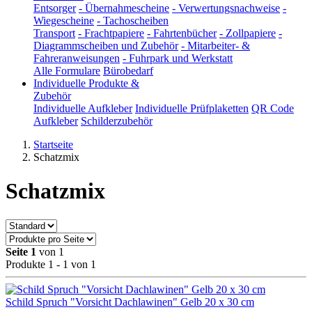
Entsorger
-
Übernahmescheine
-
Verwertungsnachweise
-
Wiegescheine
-
Tachoscheiben
Transport
-
Frachtpapiere
-
Fahrtenbücher
-
Zollpapiere
-
Diagrammscheiben und Zubehör
-
Mitarbeiter- &
Fahreranweisungen
-
Fuhrpark und Werkstatt
Alle Formulare
Bürobedarf
Individuelle Produkte &
Zubehör
Individuelle Aufkleber
Individuelle Prüfplaketten
QR Code
Aufkleber
Schilderzubehör
Startseite
Schatzmix
Schatzmix
Seite 1
von 1
Produkte 1 - 1 von 1
Schild Spruch "Vorsicht Dachlawinen" Gelb 20 x 30 cm