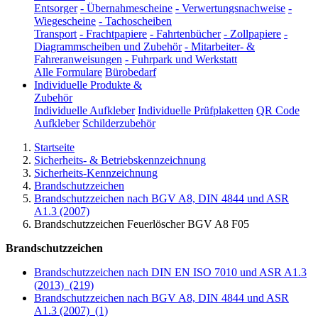
Entsorger
-
Übernahmescheine
-
Verwertungsnachweise
-
Wiegescheine
-
Tachoscheiben
Transport
-
Frachtpapiere
-
Fahrtenbücher
-
Zollpapiere
-
Diagrammscheiben und Zubehör
-
Mitarbeiter- &
Fahreranweisungen
-
Fuhrpark und Werkstatt
Alle Formulare
Bürobedarf
Individuelle Produkte &
Zubehör
Individuelle Aufkleber
Individuelle Prüfplaketten
QR Code
Aufkleber
Schilderzubehör
Startseite
Sicherheits- & Betriebskennzeichnung
Sicherheits-Kennzeichnung
Brandschutzzeichen
Brandschutzzeichen nach BGV A8, DIN 4844 und ASR
A1.3 (2007)
Brandschutzzeichen Feuerlöscher BGV A8 F05
Brandschutzzeichen
Brandschutzzeichen nach DIN EN ISO 7010 und ASR A1.3
(2013)
(219)
Brandschutzzeichen nach BGV A8, DIN 4844 und ASR
A1.3 (2007)
(1)