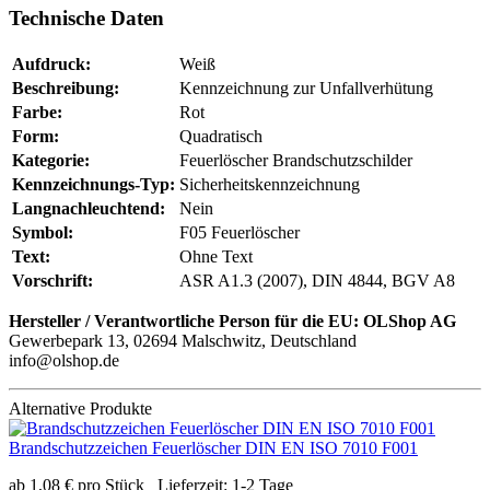
Technische Daten
Aufdruck:
Weiß
Beschreibung:
Kennzeichnung zur Unfallverhütung
Farbe:
Rot
Form:
Quadratisch
Kategorie:
Feuerlöscher Brandschutzschilder
Kennzeichnungs-Typ:
Sicherheitskennzeichnung
Langnachleuchtend:
Nein
Symbol:
F05 Feuerlöscher
Text:
Ohne Text
Vorschrift:
ASR A1.3 (2007), DIN 4844, BGV A8
Hersteller / Verantwortliche Person für die EU:
OLShop AG
Gewerbepark 13, 02694 Malschwitz, Deutschland
info@olshop.de
Alternative Produkte
Brandschutzzeichen Feuerlöscher DIN EN ISO 7010 F001
ab
1,08
€
pro Stück
Lieferzeit:
1-2 Tage