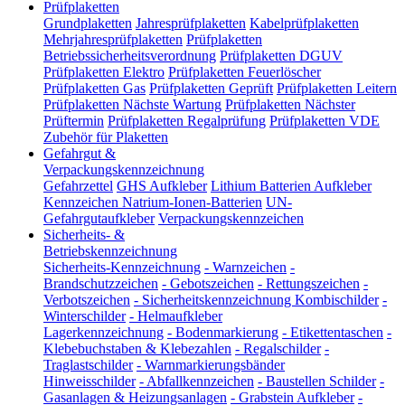
Prüfplaketten
Grundplaketten
Jahresprüfplaketten
Kabelprüfplaketten
Mehrjahresprüfplaketten
Prüfplaketten
Betriebssicherheitsverordnung
Prüfplaketten DGUV
Prüfplaketten Elektro
Prüfplaketten Feuerlöscher
Prüfplaketten Gas
Prüfplaketten Geprüft
Prüfplaketten Leitern
Prüfplaketten Nächste Wartung
Prüfplaketten Nächster
Prüftermin
Prüfplaketten Regalprüfung
Prüfplaketten VDE
Zubehör für Plaketten
Gefahrgut &
Verpackungskennzeichnung
Gefahrzettel
GHS Aufkleber
Lithium Batterien Aufkleber
Kennzeichen Natrium-Ionen-Batterien
UN-
Gefahrgutaufkleber
Verpackungskennzeichen
Sicherheits- &
Betriebskennzeichnung
Sicherheits-Kennzeichnung
-
Warnzeichen
-
Brandschutzzeichen
-
Gebotszeichen
-
Rettungszeichen
-
Verbotszeichen
-
Sicherheitskennzeichnung Kombischilder
-
Winterschilder
-
Helmaufkleber
Lagerkennzeichnung
-
Bodenmarkierung
-
Etikettentaschen
-
Klebebuchstaben & Klebezahlen
-
Regalschilder
-
Traglastschilder
-
Warnmarkierungsbänder
Hinweisschilder
-
Abfallkennzeichen
-
Baustellen Schilder
-
Gasanlagen & Heizungsanlagen
-
Grabstein Aufkleber
-