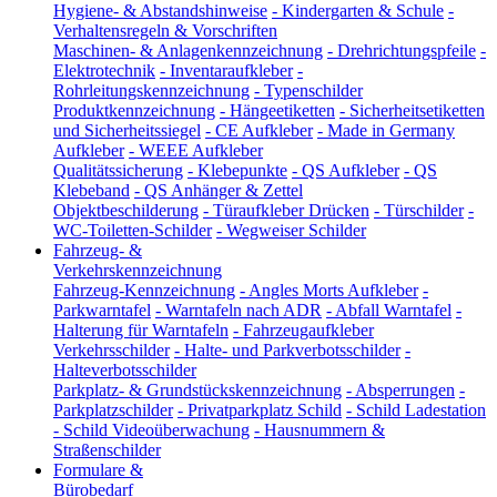
Hygiene- & Abstandshinweise
-
Kindergarten & Schule
-
Verhaltensregeln & Vorschriften
Maschinen- & Anlagenkennzeichnung
-
Drehrichtungspfeile
-
Elektrotechnik
-
Inventaraufkleber
-
Rohrleitungskennzeichnung
-
Typenschilder
Produktkennzeichnung
-
Hängeetiketten
-
Sicherheitsetiketten
und Sicherheitssiegel
-
CE Aufkleber
-
Made in Germany
Aufkleber
-
WEEE Aufkleber
Qualitätssicherung
-
Klebepunkte
-
QS Aufkleber
-
QS
Klebeband
-
QS Anhänger & Zettel
Objektbeschilderung
-
Türaufkleber Drücken
-
Türschilder
-
WC-Toiletten-Schilder
-
Wegweiser Schilder
Fahrzeug- &
Verkehrskennzeichnung
Fahrzeug-Kennzeichnung
-
Angles Morts Aufkleber
-
Parkwarntafel
-
Warntafeln nach ADR
-
Abfall Warntafel
-
Halterung für Warntafeln
-
Fahrzeugaufkleber
Verkehrsschilder
-
Halte- und Parkverbotsschilder
-
Halteverbotsschilder
Parkplatz- & Grundstückskennzeichnung
-
Absperrungen
-
Parkplatzschilder
-
Privatparkplatz Schild
-
Schild Ladestation
-
Schild Videoüberwachung
-
Hausnummern &
Straßenschilder
Formulare &
Bürobedarf