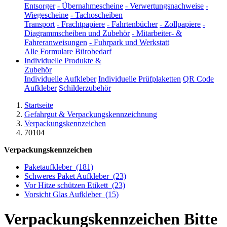
Entsorger
-
Übernahmescheine
-
Verwertungsnachweise
-
Wiegescheine
-
Tachoscheiben
Transport
-
Frachtpapiere
-
Fahrtenbücher
-
Zollpapiere
-
Diagrammscheiben und Zubehör
-
Mitarbeiter- &
Fahreranweisungen
-
Fuhrpark und Werkstatt
Alle Formulare
Bürobedarf
Individuelle Produkte &
Zubehör
Individuelle Aufkleber
Individuelle Prüfplaketten
QR Code
Aufkleber
Schilderzubehör
Startseite
Gefahrgut & Verpackungskennzeichnung
Verpackungskennzeichen
70104
Verpackungskennzeichen
Paketaufkleber
(181)
Schweres Paket Aufkleber
(23)
Vor Hitze schützen Etikett
(23)
Vorsicht Glas Aufkleber
(15)
Verpackungskennzeichen Bitte