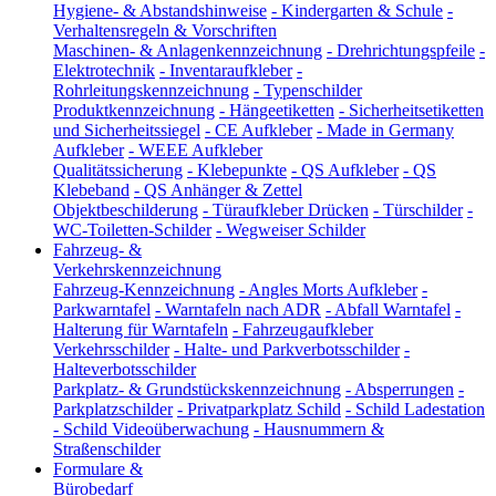
Hygiene- & Abstandshinweise
-
Kindergarten & Schule
-
Verhaltensregeln & Vorschriften
Maschinen- & Anlagenkennzeichnung
-
Drehrichtungspfeile
-
Elektrotechnik
-
Inventaraufkleber
-
Rohrleitungskennzeichnung
-
Typenschilder
Produktkennzeichnung
-
Hängeetiketten
-
Sicherheitsetiketten
und Sicherheitssiegel
-
CE Aufkleber
-
Made in Germany
Aufkleber
-
WEEE Aufkleber
Qualitätssicherung
-
Klebepunkte
-
QS Aufkleber
-
QS
Klebeband
-
QS Anhänger & Zettel
Objektbeschilderung
-
Türaufkleber Drücken
-
Türschilder
-
WC-Toiletten-Schilder
-
Wegweiser Schilder
Fahrzeug- &
Verkehrskennzeichnung
Fahrzeug-Kennzeichnung
-
Angles Morts Aufkleber
-
Parkwarntafel
-
Warntafeln nach ADR
-
Abfall Warntafel
-
Halterung für Warntafeln
-
Fahrzeugaufkleber
Verkehrsschilder
-
Halte- und Parkverbotsschilder
-
Halteverbotsschilder
Parkplatz- & Grundstückskennzeichnung
-
Absperrungen
-
Parkplatzschilder
-
Privatparkplatz Schild
-
Schild Ladestation
-
Schild Videoüberwachung
-
Hausnummern &
Straßenschilder
Formulare &
Bürobedarf