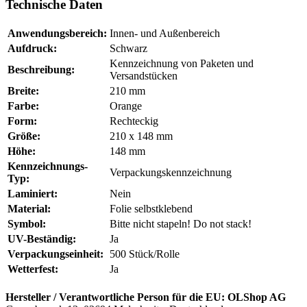
Technische Daten
Anwendungsbereich:
Innen- und Außenbereich
Aufdruck:
Schwarz
Kennzeichnung von Paketen und
Beschreibung:
Versandstücken
Breite:
210 mm
Farbe:
Orange
Form:
Rechteckig
Größe:
210 x 148 mm
Höhe:
148 mm
Kennzeichnungs-
Verpackungskennzeichnung
Typ:
Laminiert:
Nein
Material:
Folie selbstklebend
Symbol:
Bitte nicht stapeln! Do not stack!
UV-Beständig:
Ja
Verpackungseinheit:
500 Stück/Rolle
Wetterfest:
Ja
Hersteller / Verantwortliche Person für die EU:
OLShop AG