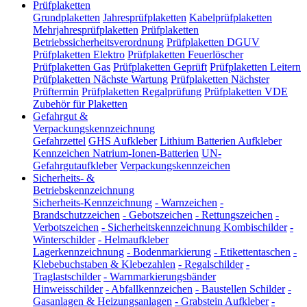
Prüfplaketten
Grundplaketten
Jahresprüfplaketten
Kabelprüfplaketten
Mehrjahresprüfplaketten
Prüfplaketten
Betriebssicherheitsverordnung
Prüfplaketten DGUV
Prüfplaketten Elektro
Prüfplaketten Feuerlöscher
Prüfplaketten Gas
Prüfplaketten Geprüft
Prüfplaketten Leitern
Prüfplaketten Nächste Wartung
Prüfplaketten Nächster
Prüftermin
Prüfplaketten Regalprüfung
Prüfplaketten VDE
Zubehör für Plaketten
Gefahrgut &
Verpackungskennzeichnung
Gefahrzettel
GHS Aufkleber
Lithium Batterien Aufkleber
Kennzeichen Natrium-Ionen-Batterien
UN-
Gefahrgutaufkleber
Verpackungskennzeichen
Sicherheits- &
Betriebskennzeichnung
Sicherheits-Kennzeichnung
-
Warnzeichen
-
Brandschutzzeichen
-
Gebotszeichen
-
Rettungszeichen
-
Verbotszeichen
-
Sicherheitskennzeichnung Kombischilder
-
Winterschilder
-
Helmaufkleber
Lagerkennzeichnung
-
Bodenmarkierung
-
Etikettentaschen
-
Klebebuchstaben & Klebezahlen
-
Regalschilder
-
Traglastschilder
-
Warnmarkierungsbänder
Hinweisschilder
-
Abfallkennzeichen
-
Baustellen Schilder
-
Gasanlagen & Heizungsanlagen
-
Grabstein Aufkleber
-