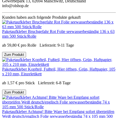
Gewerbepark 13, 02694 Malschwitz, Deutschland
info@olshop.de
Kunden haben auch folgende Produkte gekauft
Paketaufkleber Bruchgefahr Rot Folie seewasserbeständig 136 x 63
mm 500 Stück/Rolle
ab
59,80
€
pro Rolle
Lieferzeit:
9-11 Tage
Zum Produkt
Paketaufkleber Kopfteil, Fußteil, Hier öffnen, Grün, Haftpapier, 105
x 210 mm, Einzeletikett
ab
1,57
€
pro Stück
Lieferzeit:
6-8 Tage
Zum Produkt
Paketaufkleber Achtung! Bitte Ware bei Empfang sofort überprüfen
Weiß deutsch/englisch Folie seewasserbeständig 74 x 105 mm 500