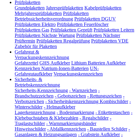
Prüfplaketten
Grundplaketten
Jahresprüfplaketten
Kabelprüfplaketten
Mehrjahresprüfplaketten
Prüfplaketten
Betriebssicherheitsverordnung
Prüfplaketten DGUV
Prüfplaketten Elektro
Prüfplaketten Feuerlöscher
Prüfplaketten Gas
Prüfplaketten Geprüft
Prüfplaketten Leitern
Prüfplaketten Nächste Wartung
Prüfplaketten Nächster
Prüftermin
Prüfplaketten Regalprüfung
Prüfplaketten VDE
Zubehör für Plaketten
Gefahrgut &
Verpackungskennzeichnung
Gefahrzettel
GHS Aufkleber
Lithium Batterien Aufkleber
Kennzeichen Natrium-Ionen-Batterien
UN-
Gefahrgutaufkleber
Verpackungskennzeichen
Sicherheits- &
Betriebskennzeichnung
Sicherheits-Kennzeichnung
-
Warnzeichen
-
Brandschutzzeichen
-
Gebotszeichen
-
Rettungszeichen
-
Verbotszeichen
-
Sicherheitskennzeichnung Kombischilder
-
Winterschilder
-
Helmaufkleber
Lagerkennzeichnung
-
Bodenmarkierung
-
Etikettentaschen
-
Klebebuchstaben & Klebezahlen
-
Regalschilder
-
Traglastschilder
-
Warnmarkierungsbänder
Hinweisschilder
-
Abfallkennzeichen
-
Baustellen Schilder
-
Gasanlagen & Heizungsanlagen
-
Grabstein Aufkleber
-