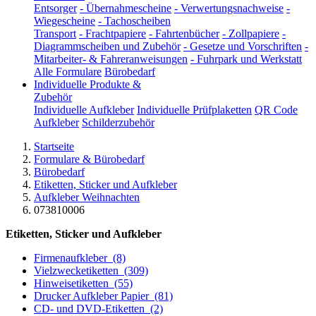
Entsorger
-
Übernahmescheine
-
Verwertungsnachweise
-
Wiegescheine
-
Tachoscheiben
Transport
-
Frachtpapiere
-
Fahrtenbücher
-
Zollpapiere
-
Diagrammscheiben und Zubehör
-
Gesetze und Vorschriften
-
Mitarbeiter- & Fahreranweisungen
-
Fuhrpark und Werkstatt
Alle Formulare
Bürobedarf
Individuelle Produkte &
Zubehör
Individuelle Aufkleber
Individuelle Prüfplaketten
QR Code
Aufkleber
Schilderzubehör
Startseite
Formulare & Bürobedarf
Bürobedarf
Etiketten, Sticker und Aufkleber
Aufkleber Weihnachten
073810006
Etiketten, Sticker und Aufkleber
Firmenaufkleber
(8)
Vielzwecketiketten
(309)
Hinweisetiketten
(55)
Drucker Aufkleber Papier
(81)
CD- und DVD-Etiketten
(2)