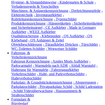
Hygiene- & Abstandshinweise
-
Kindergarten & Schule
-
Verhaltensregeln & Vorschriften
Maschinen- & Anlagenkennzeichnung
-
Drehrichtungspfeile
-
Elektrotechnik
-
Inventaraufkleber
-
Rohrleitungskennzeichnung
-
Typenschilder
Produktkennzeichnung
-
Hängeetiketten
-
Sicherheitsetiketten
und Sicherheitssiegel
-
CE Aufkleber
-
Made in Germany
Aufkleber
-
WEEE Aufkleber
Qualitätssicherung
-
Klebepunkte
-
QS Aufkleber
-
QS
Klebeband
-
QS Anhänger & Zettel
Objektbeschilderung
-
Türaufkleber Drücken
-
Türschilder
-
WC-Toiletten-Schilder
-
Wegweiser Schilder
Fahrzeug- &
Verkehrskennzeichnung
Fahrzeug-Kennzeichnung
-
Angles Morts Aufkleber
-
Parkwarntafel
-
Warntafeln nach ADR
-
Abfall Warntafel
-
Halterung für Warntafeln
-
Fahrzeugaufkleber
Verkehrsschilder
-
Halte- und Parkverbotsschilder
-
Halteverbotsschilder
Parkplatz- & Grundstückskennzeichnung
-
Absperrungen
-
Parkplatzschilder
-
Privatparkplatz Schild
-
Schild Ladestation
-
Schild Videoüberwachung
-
Hausnummern &
Straßenschilder
Formulare &
Bürobedarf