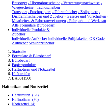
Entsorger
-
Übernahmescheine
-
Verwertungsnachweise
-
Wiegescheine
-
Tachoscheiben
Transport
-
Frachtpapiere
-
Fahrtenbücher
-
Zollpapiere
-
Diagrammscheiben und Zubehör
-
Gesetze und Vorschriften
-
Mitarbeiter- & Fahreranweisungen
-
Fuhrpark und Werkstatt
Alle Formulare
Bürobedarf
Individuelle Produkte &
Zubehör
Individuelle Aufkleber
Individuelle Prüfplaketten
QR Code
Aufkleber
Schilderzubehör
Startseite
Formulare & Bürobedarf
Bürobedarf
Papierprodukte
Haftnotizen und Notizzettel
Haftstreifen
BA0011560
Haftnotizen und Notizzettel
Haftstreifen
(34)
Haftnotizen
(76)
Notizzettel
(4)