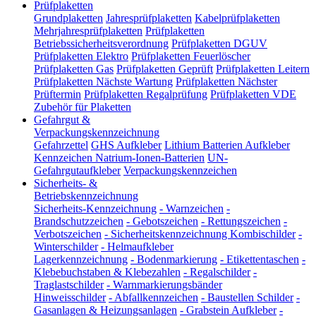
Prüfplaketten
Grundplaketten
Jahresprüfplaketten
Kabelprüfplaketten
Mehrjahresprüfplaketten
Prüfplaketten
Betriebssicherheitsverordnung
Prüfplaketten DGUV
Prüfplaketten Elektro
Prüfplaketten Feuerlöscher
Prüfplaketten Gas
Prüfplaketten Geprüft
Prüfplaketten Leitern
Prüfplaketten Nächste Wartung
Prüfplaketten Nächster
Prüftermin
Prüfplaketten Regalprüfung
Prüfplaketten VDE
Zubehör für Plaketten
Gefahrgut &
Verpackungskennzeichnung
Gefahrzettel
GHS Aufkleber
Lithium Batterien Aufkleber
Kennzeichen Natrium-Ionen-Batterien
UN-
Gefahrgutaufkleber
Verpackungskennzeichen
Sicherheits- &
Betriebskennzeichnung
Sicherheits-Kennzeichnung
-
Warnzeichen
-
Brandschutzzeichen
-
Gebotszeichen
-
Rettungszeichen
-
Verbotszeichen
-
Sicherheitskennzeichnung Kombischilder
-
Winterschilder
-
Helmaufkleber
Lagerkennzeichnung
-
Bodenmarkierung
-
Etikettentaschen
-
Klebebuchstaben & Klebezahlen
-
Regalschilder
-
Traglastschilder
-
Warnmarkierungsbänder
Hinweisschilder
-
Abfallkennzeichen
-
Baustellen Schilder
-
Gasanlagen & Heizungsanlagen
-
Grabstein Aufkleber
-