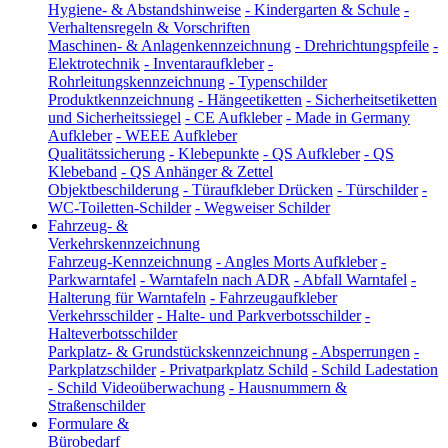
Hygiene- & Abstandshinweise
-
Kindergarten & Schule
-
Verhaltensregeln & Vorschriften
Maschinen- & Anlagenkennzeichnung
-
Drehrichtungspfeile
-
Elektrotechnik
-
Inventaraufkleber
-
Rohrleitungskennzeichnung
-
Typenschilder
Produktkennzeichnung
-
Hängeetiketten
-
Sicherheitsetiketten
und Sicherheitssiegel
-
CE Aufkleber
-
Made in Germany
Aufkleber
-
WEEE Aufkleber
Qualitätssicherung
-
Klebepunkte
-
QS Aufkleber
-
QS
Klebeband
-
QS Anhänger & Zettel
Objektbeschilderung
-
Türaufkleber Drücken
-
Türschilder
-
WC-Toiletten-Schilder
-
Wegweiser Schilder
Fahrzeug- &
Verkehrskennzeichnung
Fahrzeug-Kennzeichnung
-
Angles Morts Aufkleber
-
Parkwarntafel
-
Warntafeln nach ADR
-
Abfall Warntafel
-
Halterung für Warntafeln
-
Fahrzeugaufkleber
Verkehrsschilder
-
Halte- und Parkverbotsschilder
-
Halteverbotsschilder
Parkplatz- & Grundstückskennzeichnung
-
Absperrungen
-
Parkplatzschilder
-
Privatparkplatz Schild
-
Schild Ladestation
-
Schild Videoüberwachung
-
Hausnummern &
Straßenschilder
Formulare &
Bürobedarf