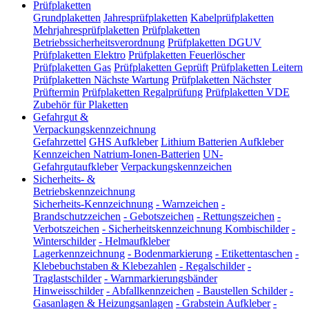
Prüfplaketten
Grundplaketten
Jahresprüfplaketten
Kabelprüfplaketten
Mehrjahresprüfplaketten
Prüfplaketten
Betriebssicherheitsverordnung
Prüfplaketten DGUV
Prüfplaketten Elektro
Prüfplaketten Feuerlöscher
Prüfplaketten Gas
Prüfplaketten Geprüft
Prüfplaketten Leitern
Prüfplaketten Nächste Wartung
Prüfplaketten Nächster
Prüftermin
Prüfplaketten Regalprüfung
Prüfplaketten VDE
Zubehör für Plaketten
Gefahrgut &
Verpackungskennzeichnung
Gefahrzettel
GHS Aufkleber
Lithium Batterien Aufkleber
Kennzeichen Natrium-Ionen-Batterien
UN-
Gefahrgutaufkleber
Verpackungskennzeichen
Sicherheits- &
Betriebskennzeichnung
Sicherheits-Kennzeichnung
-
Warnzeichen
-
Brandschutzzeichen
-
Gebotszeichen
-
Rettungszeichen
-
Verbotszeichen
-
Sicherheitskennzeichnung Kombischilder
-
Winterschilder
-
Helmaufkleber
Lagerkennzeichnung
-
Bodenmarkierung
-
Etikettentaschen
-
Klebebuchstaben & Klebezahlen
-
Regalschilder
-
Traglastschilder
-
Warnmarkierungsbänder
Hinweisschilder
-
Abfallkennzeichen
-
Baustellen Schilder
-
Gasanlagen & Heizungsanlagen
-
Grabstein Aufkleber
-