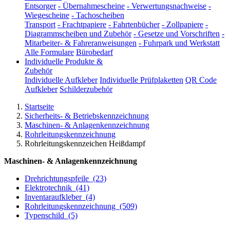
Entsorger
-
Übernahmescheine
-
Verwertungsnachweise
-
Wiegescheine
-
Tachoscheiben
Transport
-
Frachtpapiere
-
Fahrtenbücher
-
Zollpapiere
-
Diagrammscheiben und Zubehör
-
Gesetze und Vorschriften
-
Mitarbeiter- & Fahreranweisungen
-
Fuhrpark und Werkstatt
Alle Formulare
Bürobedarf
Individuelle Produkte &
Zubehör
Individuelle Aufkleber
Individuelle Prüfplaketten
QR Code
Aufkleber
Schilderzubehör
Startseite
Sicherheits- & Betriebskennzeichnung
Maschinen- & Anlagenkennzeichnung
Rohrleitungskennzeichnung
Rohrleitungskennzeichen Heißdampf
Maschinen- & Anlagenkennzeichnung
Drehrichtungspfeile
(23)
Elektrotechnik
(41)
Inventaraufkleber
(4)
Rohrleitungskennzeichnung
(509)
Typenschild
(5)