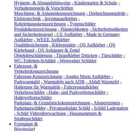
Hygiene- & Abstandshinweise
-
Kindergarten & Schule
-
Verhaltensregeln & Vorschriften
Maschinen- & Anlagenkennzeichnung
-
Drehrichtungspfeile
-
Elektrotechnik
-
Inventaraufkleber
-
Rohrleitungskennzeichnung
-
Typenschilder
Produktkennzeichnung
-
Hängeetiketten
-
Sicherheitsetiketten
und Sicherheitssiegel
-
CE Aufkleber
-
Made in Germany
Aufkleber
-
WEEE Aufkleber
Qualitätssicherung
-
Klebepunkte
-
QS Aufkleber
-
QS
Klebeband
-
QS Anhänger & Zettel
Objektbeschilderung
-
Türaufkleber Drücken
-
Türschilder
-
WC-Toiletten-Schilder
-
Wegweiser Schilder
Fahrzeug- &
Verkehrskennzeichnung
Fahrzeug-Kennzeichnung
-
Angles Morts Aufkleber
-
Parkwarntafel
-
Warntafeln nach ADR
-
Abfall Warntafel
-
Halterung für Warntafeln
-
Fahrzeugaufkleber
Verkehrsschilder
-
Halte- und Parkverbotsschilder
-
Halteverbotsschilder
Parkplatz- & Grundstückskennzeichnung
-
Absperrungen
-
Parkplatzschilder
-
Privatparkplatz Schild
-
Schild Ladestation
-
Schild Videoüberwachung
-
Hausnummern &
Straßenschilder
Formulare &
Bürobedarf