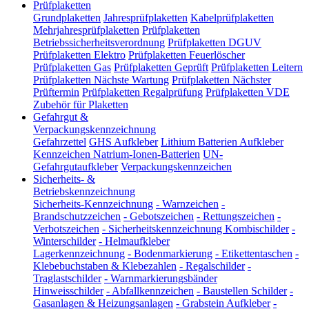
Prüfplaketten
Grundplaketten
Jahresprüfplaketten
Kabelprüfplaketten
Mehrjahresprüfplaketten
Prüfplaketten
Betriebssicherheitsverordnung
Prüfplaketten DGUV
Prüfplaketten Elektro
Prüfplaketten Feuerlöscher
Prüfplaketten Gas
Prüfplaketten Geprüft
Prüfplaketten Leitern
Prüfplaketten Nächste Wartung
Prüfplaketten Nächster
Prüftermin
Prüfplaketten Regalprüfung
Prüfplaketten VDE
Zubehör für Plaketten
Gefahrgut &
Verpackungskennzeichnung
Gefahrzettel
GHS Aufkleber
Lithium Batterien Aufkleber
Kennzeichen Natrium-Ionen-Batterien
UN-
Gefahrgutaufkleber
Verpackungskennzeichen
Sicherheits- &
Betriebskennzeichnung
Sicherheits-Kennzeichnung
-
Warnzeichen
-
Brandschutzzeichen
-
Gebotszeichen
-
Rettungszeichen
-
Verbotszeichen
-
Sicherheitskennzeichnung Kombischilder
-
Winterschilder
-
Helmaufkleber
Lagerkennzeichnung
-
Bodenmarkierung
-
Etikettentaschen
-
Klebebuchstaben & Klebezahlen
-
Regalschilder
-
Traglastschilder
-
Warnmarkierungsbänder
Hinweisschilder
-
Abfallkennzeichen
-
Baustellen Schilder
-
Gasanlagen & Heizungsanlagen
-
Grabstein Aufkleber
-