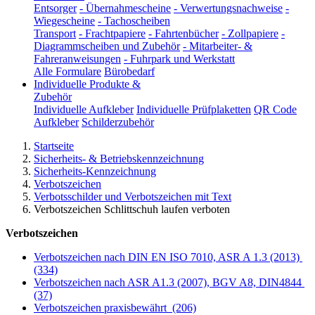
Entsorger
-
Übernahmescheine
-
Verwertungsnachweise
-
Wiegescheine
-
Tachoscheiben
Transport
-
Frachtpapiere
-
Fahrtenbücher
-
Zollpapiere
-
Diagrammscheiben und Zubehör
-
Mitarbeiter- &
Fahreranweisungen
-
Fuhrpark und Werkstatt
Alle Formulare
Bürobedarf
Individuelle Produkte &
Zubehör
Individuelle Aufkleber
Individuelle Prüfplaketten
QR Code
Aufkleber
Schilderzubehör
Startseite
Sicherheits- & Betriebskennzeichnung
Sicherheits-Kennzeichnung
Verbotszeichen
Verbotsschilder und Verbotszeichen mit Text
Verbotszeichen Schlittschuh laufen verboten
Verbotszeichen
Verbotszeichen nach DIN EN ISO 7010, ASR A 1.3 (2013)
(334)
Verbotszeichen nach ASR A1.3 (2007), BGV A8, DIN4844
(37)
Verbotszeichen praxisbewährt
(206)