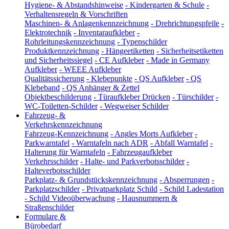
Hygiene- & Abstandshinweise
-
Kindergarten & Schule
-
Verhaltensregeln & Vorschriften
Maschinen- & Anlagenkennzeichnung
-
Drehrichtungspfeile
-
Elektrotechnik
-
Inventaraufkleber
-
Rohrleitungskennzeichnung
-
Typenschilder
Produktkennzeichnung
-
Hängeetiketten
-
Sicherheitsetiketten
und Sicherheitssiegel
-
CE Aufkleber
-
Made in Germany
Aufkleber
-
WEEE Aufkleber
Qualitätssicherung
-
Klebepunkte
-
QS Aufkleber
-
QS
Klebeband
-
QS Anhänger & Zettel
Objektbeschilderung
-
Türaufkleber Drücken
-
Türschilder
-
WC-Toiletten-Schilder
-
Wegweiser Schilder
Fahrzeug- &
Verkehrskennzeichnung
Fahrzeug-Kennzeichnung
-
Angles Morts Aufkleber
-
Parkwarntafel
-
Warntafeln nach ADR
-
Abfall Warntafel
-
Halterung für Warntafeln
-
Fahrzeugaufkleber
Verkehrsschilder
-
Halte- und Parkverbotsschilder
-
Halteverbotsschilder
Parkplatz- & Grundstückskennzeichnung
-
Absperrungen
-
Parkplatzschilder
-
Privatparkplatz Schild
-
Schild Ladestation
-
Schild Videoüberwachung
-
Hausnummern &
Straßenschilder
Formulare &
Bürobedarf