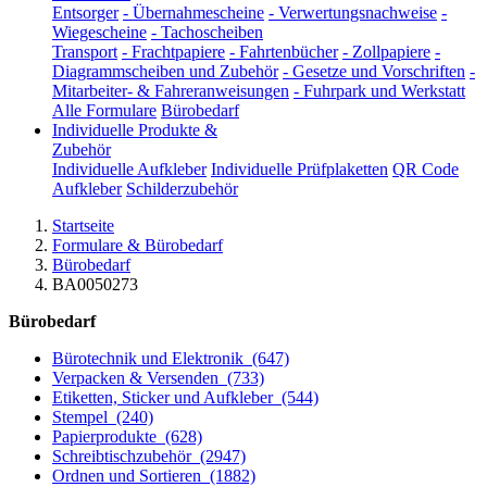
Entsorger
-
Übernahmescheine
-
Verwertungsnachweise
-
Wiegescheine
-
Tachoscheiben
Transport
-
Frachtpapiere
-
Fahrtenbücher
-
Zollpapiere
-
Diagrammscheiben und Zubehör
-
Gesetze und Vorschriften
-
Mitarbeiter- & Fahreranweisungen
-
Fuhrpark und Werkstatt
Alle Formulare
Bürobedarf
Individuelle Produkte &
Zubehör
Individuelle Aufkleber
Individuelle Prüfplaketten
QR Code
Aufkleber
Schilderzubehör
Startseite
Formulare & Bürobedarf
Bürobedarf
BA0050273
Bürobedarf
Bürotechnik und Elektronik
(647)
Verpacken & Versenden
(733)
Etiketten, Sticker und Aufkleber
(544)
Stempel
(240)
Papierprodukte
(628)
Schreibtischzubehör
(2947)
Ordnen und Sortieren
(1882)