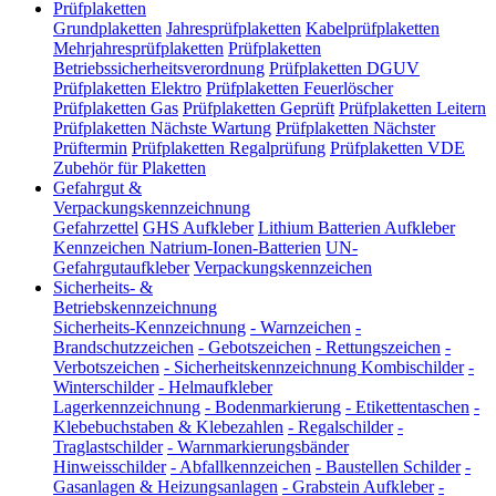
Prüfplaketten
Grundplaketten
Jahresprüfplaketten
Kabelprüfplaketten
Mehrjahresprüfplaketten
Prüfplaketten
Betriebssicherheitsverordnung
Prüfplaketten DGUV
Prüfplaketten Elektro
Prüfplaketten Feuerlöscher
Prüfplaketten Gas
Prüfplaketten Geprüft
Prüfplaketten Leitern
Prüfplaketten Nächste Wartung
Prüfplaketten Nächster
Prüftermin
Prüfplaketten Regalprüfung
Prüfplaketten VDE
Zubehör für Plaketten
Gefahrgut &
Verpackungskennzeichnung
Gefahrzettel
GHS Aufkleber
Lithium Batterien Aufkleber
Kennzeichen Natrium-Ionen-Batterien
UN-
Gefahrgutaufkleber
Verpackungskennzeichen
Sicherheits- &
Betriebskennzeichnung
Sicherheits-Kennzeichnung
-
Warnzeichen
-
Brandschutzzeichen
-
Gebotszeichen
-
Rettungszeichen
-
Verbotszeichen
-
Sicherheitskennzeichnung Kombischilder
-
Winterschilder
-
Helmaufkleber
Lagerkennzeichnung
-
Bodenmarkierung
-
Etikettentaschen
-
Klebebuchstaben & Klebezahlen
-
Regalschilder
-
Traglastschilder
-
Warnmarkierungsbänder
Hinweisschilder
-
Abfallkennzeichen
-
Baustellen Schilder
-
Gasanlagen & Heizungsanlagen
-
Grabstein Aufkleber
-