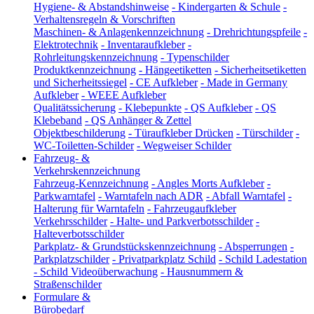
Hygiene- & Abstandshinweise
-
Kindergarten & Schule
-
Verhaltensregeln & Vorschriften
Maschinen- & Anlagenkennzeichnung
-
Drehrichtungspfeile
-
Elektrotechnik
-
Inventaraufkleber
-
Rohrleitungskennzeichnung
-
Typenschilder
Produktkennzeichnung
-
Hängeetiketten
-
Sicherheitsetiketten
und Sicherheitssiegel
-
CE Aufkleber
-
Made in Germany
Aufkleber
-
WEEE Aufkleber
Qualitätssicherung
-
Klebepunkte
-
QS Aufkleber
-
QS
Klebeband
-
QS Anhänger & Zettel
Objektbeschilderung
-
Türaufkleber Drücken
-
Türschilder
-
WC-Toiletten-Schilder
-
Wegweiser Schilder
Fahrzeug- &
Verkehrskennzeichnung
Fahrzeug-Kennzeichnung
-
Angles Morts Aufkleber
-
Parkwarntafel
-
Warntafeln nach ADR
-
Abfall Warntafel
-
Halterung für Warntafeln
-
Fahrzeugaufkleber
Verkehrsschilder
-
Halte- und Parkverbotsschilder
-
Halteverbotsschilder
Parkplatz- & Grundstückskennzeichnung
-
Absperrungen
-
Parkplatzschilder
-
Privatparkplatz Schild
-
Schild Ladestation
-
Schild Videoüberwachung
-
Hausnummern &
Straßenschilder
Formulare &
Bürobedarf