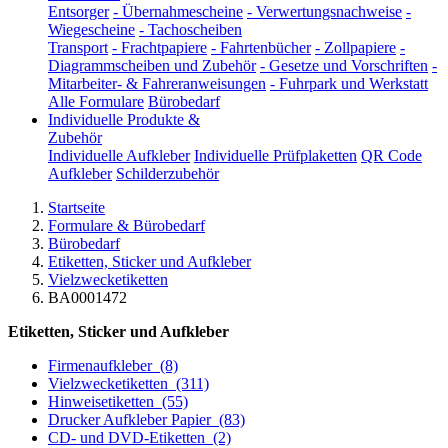
Entsorger
-
Übernahmescheine
-
Verwertungsnachweise
-
Wiegescheine
-
Tachoscheiben
Transport
-
Frachtpapiere
-
Fahrtenbücher
-
Zollpapiere
-
Diagrammscheiben und Zubehör
-
Gesetze und Vorschriften
-
Mitarbeiter- & Fahreranweisungen
-
Fuhrpark und Werkstatt
Alle Formulare
Bürobedarf
Individuelle Produkte &
Zubehör
Individuelle Aufkleber
Individuelle Prüfplaketten
QR Code
Aufkleber
Schilderzubehör
Startseite
Formulare & Bürobedarf
Bürobedarf
Etiketten, Sticker und Aufkleber
Vielzwecketiketten
BA0001472
Etiketten, Sticker und Aufkleber
Firmenaufkleber
(8)
Vielzwecketiketten
(311)
Hinweisetiketten
(55)
Drucker Aufkleber Papier
(83)
CD- und DVD-Etiketten
(2)