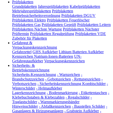
Prüfplaketten
Grundplaketten
Jahresprüfplaketten
Kabelprüfplaketten
Mehrjahresprüfplaketten
Prüfplaketten
Betriebssicherheitsverordnung
Prüfplaketten DGUV
Prüfplaketten Elektro
Prüfplaketten Feuerlöscher
Prüfplaketten Gas
Prüfplaketten Geprüft
Prüfplaketten Leitern
Prüfplaketten Nächste Wartung
Prüfplaketten Nächster
Prüftermin
Prüfplaketten Regalprüfung
Prüfplaketten VDE
Zubehör für Plaketten
Gefahrgut &
Verpackungskennzeichnung
Gefahrzettel
GHS Aufkleber
Lithium Batterien Aufkleber
Kennzeichen Natrium-Ionen-Batterien
UN-
Gefahrgutaufkleber
Verpackungskennzeichen
Sicherheits- &
Betriebskennzeichnung
Sicherheits-Kennzeichnung
-
Warnzeichen
-
Brandschutzzeichen
-
Gebotszeichen
-
Rettungszeichen
-
Verbotszeichen
-
Sicherheitskennzeichnung Kombischilder
-
Winterschilder
-
Helmaufkleber
Lagerkennzeichnung
-
Bodenmarkierung
-
Etikettentaschen
-
Klebebuchstaben & Klebezahlen
-
Regalschilder
-
Traglastschilder
-
Warnmarkierungsbänder
Hinweisschilder
-
Abfallkennzeichen
-
Baustellen Schilder
-
Gasanlagen & Heizungsanlagen
-
Grabstein Aufkleber
-