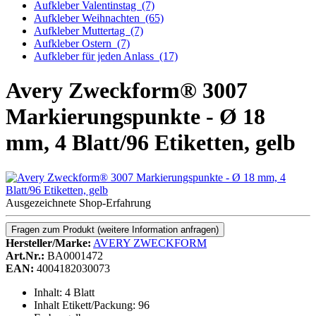
Aufkleber Valentinstag
(7)
Aufkleber Weihnachten
(65)
Aufkleber Muttertag
(7)
Aufkleber Ostern
(7)
Aufkleber für jeden Anlass
(17)
Avery Zweckform® 3007
Markierungspunkte - Ø 18
mm, 4 Blatt/96 Etiketten, gelb
Ausgezeichnete Shop-Erfahrung
Fragen zum Produkt
(weitere Information anfragen)
Hersteller/Marke:
AVERY ZWECKFORM
Art.Nr.:
BA0001472
EAN:
4004182030073
Inhalt: 4 Blatt
Inhalt Etikett/Packung: 96