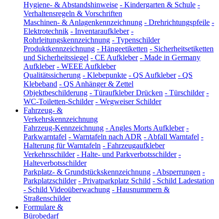
Hygiene- & Abstandshinweise
-
Kindergarten & Schule
-
Verhaltensregeln & Vorschriften
Maschinen- & Anlagenkennzeichnung
-
Drehrichtungspfeile
-
Elektrotechnik
-
Inventaraufkleber
-
Rohrleitungskennzeichnung
-
Typenschilder
Produktkennzeichnung
-
Hängeetiketten
-
Sicherheitsetiketten
und Sicherheitssiegel
-
CE Aufkleber
-
Made in Germany
Aufkleber
-
WEEE Aufkleber
Qualitätssicherung
-
Klebepunkte
-
QS Aufkleber
-
QS
Klebeband
-
QS Anhänger & Zettel
Objektbeschilderung
-
Türaufkleber Drücken
-
Türschilder
-
WC-Toiletten-Schilder
-
Wegweiser Schilder
Fahrzeug- &
Verkehrskennzeichnung
Fahrzeug-Kennzeichnung
-
Angles Morts Aufkleber
-
Parkwarntafel
-
Warntafeln nach ADR
-
Abfall Warntafel
-
Halterung für Warntafeln
-
Fahrzeugaufkleber
Verkehrsschilder
-
Halte- und Parkverbotsschilder
-
Halteverbotsschilder
Parkplatz- & Grundstückskennzeichnung
-
Absperrungen
-
Parkplatzschilder
-
Privatparkplatz Schild
-
Schild Ladestation
-
Schild Videoüberwachung
-
Hausnummern &
Straßenschilder
Formulare &
Bürobedarf