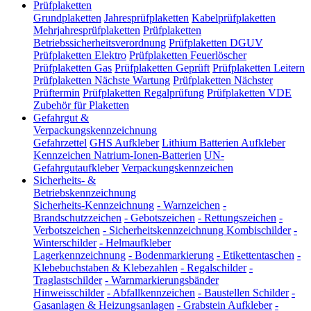
Prüfplaketten
Grundplaketten
Jahresprüfplaketten
Kabelprüfplaketten
Mehrjahresprüfplaketten
Prüfplaketten
Betriebssicherheitsverordnung
Prüfplaketten DGUV
Prüfplaketten Elektro
Prüfplaketten Feuerlöscher
Prüfplaketten Gas
Prüfplaketten Geprüft
Prüfplaketten Leitern
Prüfplaketten Nächste Wartung
Prüfplaketten Nächster
Prüftermin
Prüfplaketten Regalprüfung
Prüfplaketten VDE
Zubehör für Plaketten
Gefahrgut &
Verpackungskennzeichnung
Gefahrzettel
GHS Aufkleber
Lithium Batterien Aufkleber
Kennzeichen Natrium-Ionen-Batterien
UN-
Gefahrgutaufkleber
Verpackungskennzeichen
Sicherheits- &
Betriebskennzeichnung
Sicherheits-Kennzeichnung
-
Warnzeichen
-
Brandschutzzeichen
-
Gebotszeichen
-
Rettungszeichen
-
Verbotszeichen
-
Sicherheitskennzeichnung Kombischilder
-
Winterschilder
-
Helmaufkleber
Lagerkennzeichnung
-
Bodenmarkierung
-
Etikettentaschen
-
Klebebuchstaben & Klebezahlen
-
Regalschilder
-
Traglastschilder
-
Warnmarkierungsbänder
Hinweisschilder
-
Abfallkennzeichen
-
Baustellen Schilder
-
Gasanlagen & Heizungsanlagen
-
Grabstein Aufkleber
-