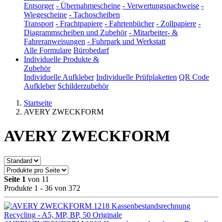
Entsorger
-
Übernahmescheine
-
Verwertungsnachweise
-
Wiegescheine
-
Tachoscheiben
Transport
-
Frachtpapiere
-
Fahrtenbücher
-
Zollpapiere
-
Diagrammscheiben und Zubehör
-
Mitarbeiter- &
Fahreranweisungen
-
Fuhrpark und Werkstatt
Alle Formulare
Bürobedarf
Individuelle Produkte &
Zubehör
Individuelle Aufkleber
Individuelle Prüfplaketten
QR Code
Aufkleber
Schilderzubehör
Startseite
AVERY ZWECKFORM
AVERY ZWECKFORM
Seite 1
von 11
Produkte 1 - 36 von 372