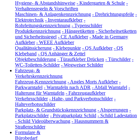
Hygiene- & Abstandshinweise
-
Kindergarten & Schule
-
Verhaltensregeln & Vorschriften
Maschinen- & Anlagenkennzeichnung
-
Drehrichtungspfeile
-
Elektrotechnik
-
Inventaraufkleber
-
Rohrleitungskennzeichnung
-
Typenschilder
Produktkennzeichnung
-
Hängeetiketten
-
Sicherheitsetiketten
und Sicherheitssiegel
-
CE Aufkleber
-
Made in Germany
Aufkleber
-
WEEE Aufkleber
Qualitätssicherung
-
Klebepunkte
-
QS Aufkleber
-
QS
Klebeband
-
QS Anhänger & Zettel
Objektbeschilderung
-
Türaufkleber Drücken
-
Türschilder
-
WC-Toiletten-Schilder
-
Wegweiser Schilder
Fahrzeug- &
Verkehrskennzeichnung
Fahrzeug-Kennzeichnung
-
Angles Morts Aufkleber
-
Parkwarntafel
-
Warntafeln nach ADR
-
Abfall Warntafel
-
Halterung für Warntafeln
-
Fahrzeugaufkleber
Verkehrsschilder
-
Halte- und Parkverbotsschilder
-
Halteverbotsschilder
Parkplatz- & Grundstückskennzeichnung
-
Absperrungen
-
Parkplatzschilder
-
Privatparkplatz Schild
-
Schild Ladestation
-
Schild Videoüberwachung
-
Hausnummern &
Straßenschilder
Formulare &
Bürobedarf