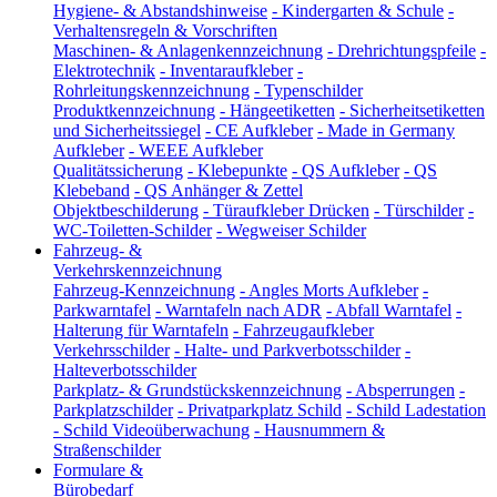
Hygiene- & Abstandshinweise
-
Kindergarten & Schule
-
Verhaltensregeln & Vorschriften
Maschinen- & Anlagenkennzeichnung
-
Drehrichtungspfeile
-
Elektrotechnik
-
Inventaraufkleber
-
Rohrleitungskennzeichnung
-
Typenschilder
Produktkennzeichnung
-
Hängeetiketten
-
Sicherheitsetiketten
und Sicherheitssiegel
-
CE Aufkleber
-
Made in Germany
Aufkleber
-
WEEE Aufkleber
Qualitätssicherung
-
Klebepunkte
-
QS Aufkleber
-
QS
Klebeband
-
QS Anhänger & Zettel
Objektbeschilderung
-
Türaufkleber Drücken
-
Türschilder
-
WC-Toiletten-Schilder
-
Wegweiser Schilder
Fahrzeug- &
Verkehrskennzeichnung
Fahrzeug-Kennzeichnung
-
Angles Morts Aufkleber
-
Parkwarntafel
-
Warntafeln nach ADR
-
Abfall Warntafel
-
Halterung für Warntafeln
-
Fahrzeugaufkleber
Verkehrsschilder
-
Halte- und Parkverbotsschilder
-
Halteverbotsschilder
Parkplatz- & Grundstückskennzeichnung
-
Absperrungen
-
Parkplatzschilder
-
Privatparkplatz Schild
-
Schild Ladestation
-
Schild Videoüberwachung
-
Hausnummern &
Straßenschilder
Formulare &
Bürobedarf