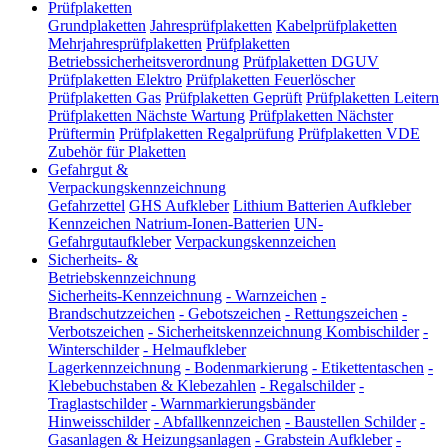
Prüfplaketten
Grundplaketten
Jahresprüfplaketten
Kabelprüfplaketten
Mehrjahresprüfplaketten
Prüfplaketten
Betriebssicherheitsverordnung
Prüfplaketten DGUV
Prüfplaketten Elektro
Prüfplaketten Feuerlöscher
Prüfplaketten Gas
Prüfplaketten Geprüft
Prüfplaketten Leitern
Prüfplaketten Nächste Wartung
Prüfplaketten Nächster
Prüftermin
Prüfplaketten Regalprüfung
Prüfplaketten VDE
Zubehör für Plaketten
Gefahrgut &
Verpackungskennzeichnung
Gefahrzettel
GHS Aufkleber
Lithium Batterien Aufkleber
Kennzeichen Natrium-Ionen-Batterien
UN-
Gefahrgutaufkleber
Verpackungskennzeichen
Sicherheits- &
Betriebskennzeichnung
Sicherheits-Kennzeichnung
-
Warnzeichen
-
Brandschutzzeichen
-
Gebotszeichen
-
Rettungszeichen
-
Verbotszeichen
-
Sicherheitskennzeichnung Kombischilder
-
Winterschilder
-
Helmaufkleber
Lagerkennzeichnung
-
Bodenmarkierung
-
Etikettentaschen
-
Klebebuchstaben & Klebezahlen
-
Regalschilder
-
Traglastschilder
-
Warnmarkierungsbänder
Hinweisschilder
-
Abfallkennzeichen
-
Baustellen Schilder
-
Gasanlagen & Heizungsanlagen
-
Grabstein Aufkleber
-