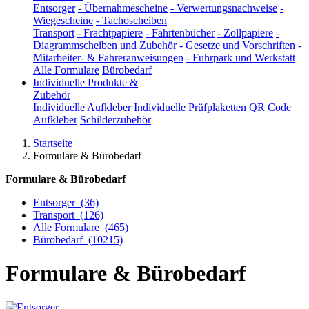
Entsorger
-
Übernahmescheine
-
Verwertungsnachweise
-
Wiegescheine
-
Tachoscheiben
Transport
-
Frachtpapiere
-
Fahrtenbücher
-
Zollpapiere
-
Diagrammscheiben und Zubehör
-
Gesetze und Vorschriften
-
Mitarbeiter- & Fahreranweisungen
-
Fuhrpark und Werkstatt
Alle Formulare
Bürobedarf
Individuelle Produkte &
Zubehör
Individuelle Aufkleber
Individuelle Prüfplaketten
QR Code
Aufkleber
Schilderzubehör
Startseite
Formulare & Bürobedarf
Formulare & Bürobedarf
Entsorger
(36)
Transport
(126)
Alle Formulare
(465)
Bürobedarf
(10215)
Formulare & Bürobedarf