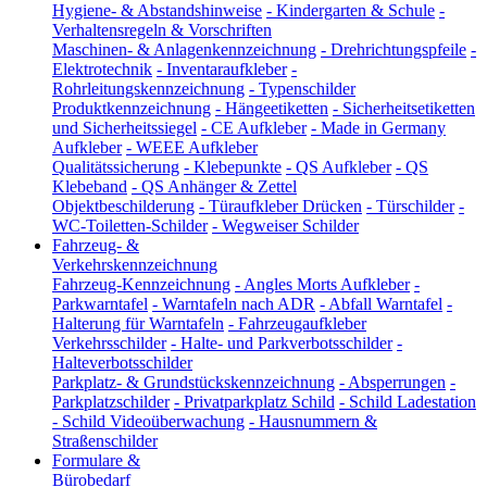
Hygiene- & Abstandshinweise
-
Kindergarten & Schule
-
Verhaltensregeln & Vorschriften
Maschinen- & Anlagenkennzeichnung
-
Drehrichtungspfeile
-
Elektrotechnik
-
Inventaraufkleber
-
Rohrleitungskennzeichnung
-
Typenschilder
Produktkennzeichnung
-
Hängeetiketten
-
Sicherheitsetiketten
und Sicherheitssiegel
-
CE Aufkleber
-
Made in Germany
Aufkleber
-
WEEE Aufkleber
Qualitätssicherung
-
Klebepunkte
-
QS Aufkleber
-
QS
Klebeband
-
QS Anhänger & Zettel
Objektbeschilderung
-
Türaufkleber Drücken
-
Türschilder
-
WC-Toiletten-Schilder
-
Wegweiser Schilder
Fahrzeug- &
Verkehrskennzeichnung
Fahrzeug-Kennzeichnung
-
Angles Morts Aufkleber
-
Parkwarntafel
-
Warntafeln nach ADR
-
Abfall Warntafel
-
Halterung für Warntafeln
-
Fahrzeugaufkleber
Verkehrsschilder
-
Halte- und Parkverbotsschilder
-
Halteverbotsschilder
Parkplatz- & Grundstückskennzeichnung
-
Absperrungen
-
Parkplatzschilder
-
Privatparkplatz Schild
-
Schild Ladestation
-
Schild Videoüberwachung
-
Hausnummern &
Straßenschilder
Formulare &
Bürobedarf