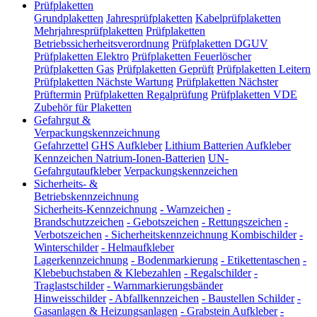
Prüfplaketten
Grundplaketten
Jahresprüfplaketten
Kabelprüfplaketten
Mehrjahresprüfplaketten
Prüfplaketten
Betriebssicherheitsverordnung
Prüfplaketten DGUV
Prüfplaketten Elektro
Prüfplaketten Feuerlöscher
Prüfplaketten Gas
Prüfplaketten Geprüft
Prüfplaketten Leitern
Prüfplaketten Nächste Wartung
Prüfplaketten Nächster
Prüftermin
Prüfplaketten Regalprüfung
Prüfplaketten VDE
Zubehör für Plaketten
Gefahrgut &
Verpackungskennzeichnung
Gefahrzettel
GHS Aufkleber
Lithium Batterien Aufkleber
Kennzeichen Natrium-Ionen-Batterien
UN-
Gefahrgutaufkleber
Verpackungskennzeichen
Sicherheits- &
Betriebskennzeichnung
Sicherheits-Kennzeichnung
-
Warnzeichen
-
Brandschutzzeichen
-
Gebotszeichen
-
Rettungszeichen
-
Verbotszeichen
-
Sicherheitskennzeichnung Kombischilder
-
Winterschilder
-
Helmaufkleber
Lagerkennzeichnung
-
Bodenmarkierung
-
Etikettentaschen
-
Klebebuchstaben & Klebezahlen
-
Regalschilder
-
Traglastschilder
-
Warnmarkierungsbänder
Hinweisschilder
-
Abfallkennzeichen
-
Baustellen Schilder
-
Gasanlagen & Heizungsanlagen
-
Grabstein Aufkleber
-