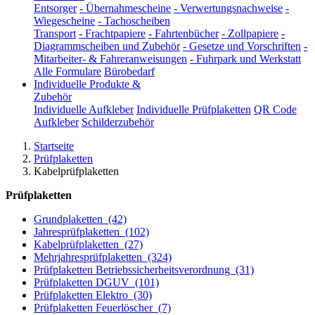
Entsorger
-
Übernahmescheine
-
Verwertungsnachweise
-
Wiegescheine
-
Tachoscheiben
Transport
-
Frachtpapiere
-
Fahrtenbücher
-
Zollpapiere
-
Diagrammscheiben und Zubehör
-
Gesetze und Vorschriften
-
Mitarbeiter- & Fahreranweisungen
-
Fuhrpark und Werkstatt
Alle Formulare
Bürobedarf
Individuelle Produkte &
Zubehör
Individuelle Aufkleber
Individuelle Prüfplaketten
QR Code
Aufkleber
Schilderzubehör
Startseite
Prüfplaketten
Kabelprüfplaketten
Prüfplaketten
Grundplaketten
(42)
Jahresprüfplaketten
(102)
Kabelprüfplaketten
(27)
Mehrjahresprüfplaketten
(324)
Prüfplaketten Betriebssicherheitsverordnung
(31)
Prüfplaketten DGUV
(101)
Prüfplaketten Elektro
(30)
Prüfplaketten Feuerlöscher
(7)