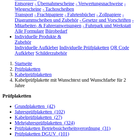
Entsorger
-
Übernahmescheine
-
Verwertungsnachweise
-
Wiegescheine
-
Tachoscheiben
Transport
-
Frachtpapiere
-
Fahrtenbücher
-
Zollpapiere
-
Diagrammscheiben und Zubehör
-
Gesetze und Vorschriften
-
Mitarbeiter- & Fahreranweisungen
-
Fuhrpark und Werkstatt
Alle Formulare
Bürobedarf
Individuelle Produkte &
Zubehör
Individuelle Aufkleber
Individuelle Prüfplaketten
QR Code
Aufkleber
Schilderzubehör
Startseite
Prüfplaketten
Kabelprüfplaketten
Kabelprüfplakette mit Wunschtext und Wunschfarbe für 2
Jahre
Prüfplaketten
Grundplaketten
(42)
Jahresprüfplaketten
(102)
Kabelprüfplaketten
(27)
Mehrjahresprüfplaketten
(324)
Prüfplaketten Betriebssicherheitsverordnung
(31)
Prüfplaketten DGUV
(101)