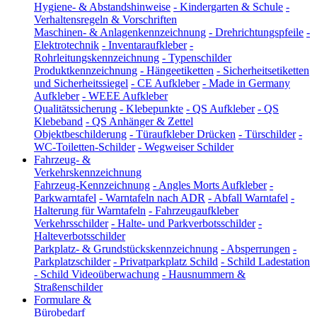
Hygiene- & Abstandshinweise
-
Kindergarten & Schule
-
Verhaltensregeln & Vorschriften
Maschinen- & Anlagenkennzeichnung
-
Drehrichtungspfeile
-
Elektrotechnik
-
Inventaraufkleber
-
Rohrleitungskennzeichnung
-
Typenschilder
Produktkennzeichnung
-
Hängeetiketten
-
Sicherheitsetiketten
und Sicherheitssiegel
-
CE Aufkleber
-
Made in Germany
Aufkleber
-
WEEE Aufkleber
Qualitätssicherung
-
Klebepunkte
-
QS Aufkleber
-
QS
Klebeband
-
QS Anhänger & Zettel
Objektbeschilderung
-
Türaufkleber Drücken
-
Türschilder
-
WC-Toiletten-Schilder
-
Wegweiser Schilder
Fahrzeug- &
Verkehrskennzeichnung
Fahrzeug-Kennzeichnung
-
Angles Morts Aufkleber
-
Parkwarntafel
-
Warntafeln nach ADR
-
Abfall Warntafel
-
Halterung für Warntafeln
-
Fahrzeugaufkleber
Verkehrsschilder
-
Halte- und Parkverbotsschilder
-
Halteverbotsschilder
Parkplatz- & Grundstückskennzeichnung
-
Absperrungen
-
Parkplatzschilder
-
Privatparkplatz Schild
-
Schild Ladestation
-
Schild Videoüberwachung
-
Hausnummern &
Straßenschilder
Formulare &
Bürobedarf