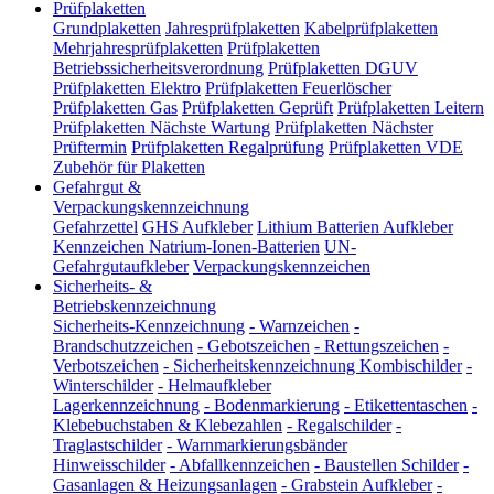
Prüfplaketten
Grundplaketten
Jahresprüfplaketten
Kabelprüfplaketten
Mehrjahresprüfplaketten
Prüfplaketten
Betriebssicherheitsverordnung
Prüfplaketten DGUV
Prüfplaketten Elektro
Prüfplaketten Feuerlöscher
Prüfplaketten Gas
Prüfplaketten Geprüft
Prüfplaketten Leitern
Prüfplaketten Nächste Wartung
Prüfplaketten Nächster
Prüftermin
Prüfplaketten Regalprüfung
Prüfplaketten VDE
Zubehör für Plaketten
Gefahrgut &
Verpackungskennzeichnung
Gefahrzettel
GHS Aufkleber
Lithium Batterien Aufkleber
Kennzeichen Natrium-Ionen-Batterien
UN-
Gefahrgutaufkleber
Verpackungskennzeichen
Sicherheits- &
Betriebskennzeichnung
Sicherheits-Kennzeichnung
-
Warnzeichen
-
Brandschutzzeichen
-
Gebotszeichen
-
Rettungszeichen
-
Verbotszeichen
-
Sicherheitskennzeichnung Kombischilder
-
Winterschilder
-
Helmaufkleber
Lagerkennzeichnung
-
Bodenmarkierung
-
Etikettentaschen
-
Klebebuchstaben & Klebezahlen
-
Regalschilder
-
Traglastschilder
-
Warnmarkierungsbänder
Hinweisschilder
-
Abfallkennzeichen
-
Baustellen Schilder
-
Gasanlagen & Heizungsanlagen
-
Grabstein Aufkleber
-