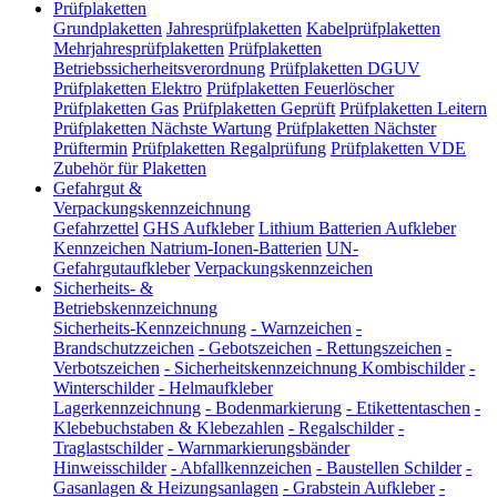
Prüfplaketten
Grundplaketten
Jahresprüfplaketten
Kabelprüfplaketten
Mehrjahresprüfplaketten
Prüfplaketten
Betriebssicherheitsverordnung
Prüfplaketten DGUV
Prüfplaketten Elektro
Prüfplaketten Feuerlöscher
Prüfplaketten Gas
Prüfplaketten Geprüft
Prüfplaketten Leitern
Prüfplaketten Nächste Wartung
Prüfplaketten Nächster
Prüftermin
Prüfplaketten Regalprüfung
Prüfplaketten VDE
Zubehör für Plaketten
Gefahrgut &
Verpackungskennzeichnung
Gefahrzettel
GHS Aufkleber
Lithium Batterien Aufkleber
Kennzeichen Natrium-Ionen-Batterien
UN-
Gefahrgutaufkleber
Verpackungskennzeichen
Sicherheits- &
Betriebskennzeichnung
Sicherheits-Kennzeichnung
-
Warnzeichen
-
Brandschutzzeichen
-
Gebotszeichen
-
Rettungszeichen
-
Verbotszeichen
-
Sicherheitskennzeichnung Kombischilder
-
Winterschilder
-
Helmaufkleber
Lagerkennzeichnung
-
Bodenmarkierung
-
Etikettentaschen
-
Klebebuchstaben & Klebezahlen
-
Regalschilder
-
Traglastschilder
-
Warnmarkierungsbänder
Hinweisschilder
-
Abfallkennzeichen
-
Baustellen Schilder
-
Gasanlagen & Heizungsanlagen
-
Grabstein Aufkleber
-