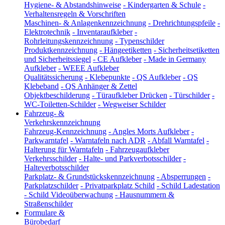
Hygiene- & Abstandshinweise
-
Kindergarten & Schule
-
Verhaltensregeln & Vorschriften
Maschinen- & Anlagenkennzeichnung
-
Drehrichtungspfeile
-
Elektrotechnik
-
Inventaraufkleber
-
Rohrleitungskennzeichnung
-
Typenschilder
Produktkennzeichnung
-
Hängeetiketten
-
Sicherheitsetiketten
und Sicherheitssiegel
-
CE Aufkleber
-
Made in Germany
Aufkleber
-
WEEE Aufkleber
Qualitätssicherung
-
Klebepunkte
-
QS Aufkleber
-
QS
Klebeband
-
QS Anhänger & Zettel
Objektbeschilderung
-
Türaufkleber Drücken
-
Türschilder
-
WC-Toiletten-Schilder
-
Wegweiser Schilder
Fahrzeug- &
Verkehrskennzeichnung
Fahrzeug-Kennzeichnung
-
Angles Morts Aufkleber
-
Parkwarntafel
-
Warntafeln nach ADR
-
Abfall Warntafel
-
Halterung für Warntafeln
-
Fahrzeugaufkleber
Verkehrsschilder
-
Halte- und Parkverbotsschilder
-
Halteverbotsschilder
Parkplatz- & Grundstückskennzeichnung
-
Absperrungen
-
Parkplatzschilder
-
Privatparkplatz Schild
-
Schild Ladestation
-
Schild Videoüberwachung
-
Hausnummern &
Straßenschilder
Formulare &
Bürobedarf