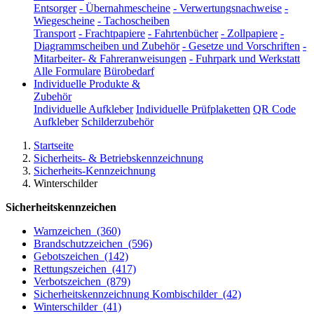
Entsorger
-
Übernahmescheine
-
Verwertungsnachweise
-
Wiegescheine
-
Tachoscheiben
Transport
-
Frachtpapiere
-
Fahrtenbücher
-
Zollpapiere
-
Diagrammscheiben und Zubehör
-
Gesetze und Vorschriften
-
Mitarbeiter- & Fahreranweisungen
-
Fuhrpark und Werkstatt
Alle Formulare
Bürobedarf
Individuelle Produkte &
Zubehör
Individuelle Aufkleber
Individuelle Prüfplaketten
QR Code
Aufkleber
Schilderzubehör
Startseite
Sicherheits- & Betriebskennzeichnung
Sicherheits-Kennzeichnung
Winterschilder
Sicherheitskennzeichen
Warnzeichen
(360)
Brandschutzzeichen
(596)
Gebotszeichen
(142)
Rettungszeichen
(417)
Verbotszeichen
(879)
Sicherheitskennzeichnung Kombischilder
(42)
Winterschilder
(41)