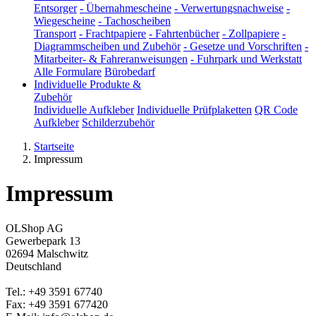
Entsorger
-
Übernahmescheine
-
Verwertungsnachweise
-
Wiegescheine
-
Tachoscheiben
Transport
-
Frachtpapiere
-
Fahrtenbücher
-
Zollpapiere
-
Diagrammscheiben und Zubehör
-
Gesetze und Vorschriften
-
Mitarbeiter- & Fahreranweisungen
-
Fuhrpark und Werkstatt
Alle Formulare
Bürobedarf
Individuelle Produkte &
Zubehör
Individuelle Aufkleber
Individuelle Prüfplaketten
QR Code
Aufkleber
Schilderzubehör
Startseite
Impressum
Impressum
OLShop AG
Gewerbepark 13
02694 Malschwitz
Deutschland
Tel.: +49 3591 67740
Fax: +49 3591 677420