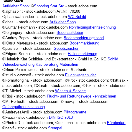
Adobe Stock
Aufkleber Shop
: ©
Shooting Star Std
- stock.adobe.com
©alphaspirit - stock.adobe.com Art.Nr.: 70100
©phanuwatnandee - stock.adobe.com
WC Schild
©ghazii - stock.adobe.com
Aufkleber Shop
©Guntar Feldmann - stock.adobe.com
Rohrleitungskennzeichnung
©fergregory - stock.adobe.com
Bodenaufkleber
©Andrey Popov - stock.adobe.com
Bodenmarkierungsband
©Юлия Мелешина - stock.adobe.com
Bodenmarkierung
©pixs:sell - stock.adobe.com
Gebotszeichen
©Edgars Sermulis - stock.adobe.com
Hallenmarkierung
©Heinrich Klar Schilder- und Etikettenfabrik GmbH & Co. KG
Schild
Videoüberwachung
Kaufberatung Materialien
©Иван Решетников - stock.adobe.com Startseite
©studio v-zwoelf - stock.adobe.com
Fluchtwegschilder
©Formatoriginal - stock.adobe.com; ©Prot - stock.adobe.com; ©kittisak -
stock.adobe.com, ©Sarah - stock.adobe.com; ©Tekin - stock.adobe.com;
©T. Michel - stock.adobe.com
Wissen & Service
©Rioji - stock.adobe.com
Flucht- und Rettungswege kennzeichnen
©M. Perfectti - stock.adobe.com;
©mewaji - stock.adobe.com
Gefahrgutkennzeichnung
©AndreyesArt© - stock.adobe.com
Piktogramme
©Fauzi - stock.adobe.com
DIN ISO 7010
©PhotosD - stock.adobe.com;
©smiltena - stock.adobe.com
Bürobedarf
©narvf - stock.adobe.com
Stempel