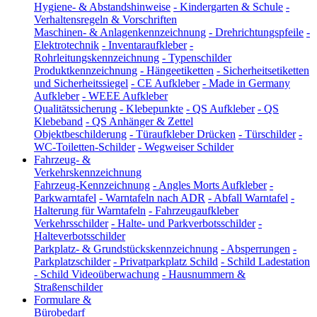
Hygiene- & Abstandshinweise
-
Kindergarten & Schule
-
Verhaltensregeln & Vorschriften
Maschinen- & Anlagenkennzeichnung
-
Drehrichtungspfeile
-
Elektrotechnik
-
Inventaraufkleber
-
Rohrleitungskennzeichnung
-
Typenschilder
Produktkennzeichnung
-
Hängeetiketten
-
Sicherheitsetiketten
und Sicherheitssiegel
-
CE Aufkleber
-
Made in Germany
Aufkleber
-
WEEE Aufkleber
Qualitätssicherung
-
Klebepunkte
-
QS Aufkleber
-
QS
Klebeband
-
QS Anhänger & Zettel
Objektbeschilderung
-
Türaufkleber Drücken
-
Türschilder
-
WC-Toiletten-Schilder
-
Wegweiser Schilder
Fahrzeug- &
Verkehrskennzeichnung
Fahrzeug-Kennzeichnung
-
Angles Morts Aufkleber
-
Parkwarntafel
-
Warntafeln nach ADR
-
Abfall Warntafel
-
Halterung für Warntafeln
-
Fahrzeugaufkleber
Verkehrsschilder
-
Halte- und Parkverbotsschilder
-
Halteverbotsschilder
Parkplatz- & Grundstückskennzeichnung
-
Absperrungen
-
Parkplatzschilder
-
Privatparkplatz Schild
-
Schild Ladestation
-
Schild Videoüberwachung
-
Hausnummern &
Straßenschilder
Formulare &
Bürobedarf