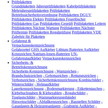
Prüfplaketten
Grundplaketten
Jahresprüfplaketten
Kabelprüfplaketten
Mehrjahresprüfplaketten
Prüfplaketten
Betriebssicherheitsverordnung
Prüfplaketten DGUV
Prüfplaketten Elektro
Prüfplaketten Feuerlöscher
Prüfplaketten Gas
Prüfplaketten Geprüft
Prüfplaketten Leitern
Prüfplaketten Nächste Wartung
Prüfplaketten Nächster
Prüftermin
Prüfplaketten Regalprüfung
Prüfplaketten VDE
Zubehör für Plaketten
Gefahrgut &
Verpackungskennzeichnung
Gefahrzettel
GHS Aufkleber
Lithium Batterien Aufkleber
Kennzeichen Natrium-Ionen-Batterien
UN-
Gefahrgutaufkleber
Verpackungskennzeichen
Sicherheits- &
Betriebskennzeichnung
Sicherheits-Kennzeichnung
-
Warnzeichen
-
Brandschutzzeichen
-
Gebotszeichen
-
Rettungszeichen
-
Verbotszeichen
-
Sicherheitskennzeichnung Kombischilder
-
Winterschilder
-
Helmaufkleber
Lagerkennzeichnung
-
Bodenmarkierung
-
Etikettentaschen
-
Klebebuchstaben & Klebezahlen
-
Regalschilder
-
Traglastschilder
-
Warnmarkierungsbänder
Hinweisschilder
-
Abfallkennzeichen
-
Baustellen Schilder
-
Gasanlagen & Heizungsanlagen
-
Grabstein Aufkleber
-