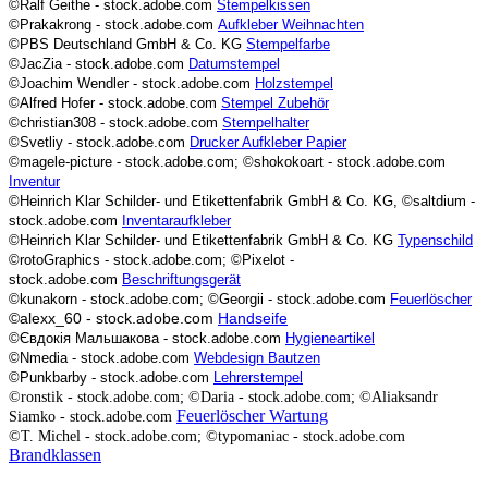
©Ralf Geithe - stock.adobe.com
Stempelkissen
©Prakakrong - stock.adobe.com
Aufkleber Weihnachten
©PBS Deutschland GmbH & Co. KG
Stempelfarbe
©JacZia - stock.adobe.com
Datumstempel
©Joachim Wendler - stock.adobe.com
Holzstempel
©Alfred Hofer - stock.adobe.com
Stempel Zubehör
©christian308 - stock.adobe.com
Stempelhalter
©Svetliy - stock.adobe.com
Drucker Aufkleber Papier
©magele-picture - stock.adobe.com; ©shokokoart - stock.adobe.com
Inventur
©Heinrich Klar Schilder- und Etikettenfabrik GmbH & Co. KG,
©saltdium -
stock.adobe.com
Inventaraufkleber
©Heinrich Klar Schilder- und Etikettenfabrik GmbH & Co. KG
Typenschild
©rotoGraphics - stock.adobe.com; ©Pixelot -
stock.adobe.com
Beschriftungsgerät
©kunakorn - stock.adobe.com; ©Georgii - stock.adobe.com
Feuerlöscher
©alexx_60 - stock.adobe.com
Handseife
©Євдокія Мальшакова - stock.adobe.com
Hygieneartikel
©Nmedia - stock.adobe.com
Webdesign Bautzen
©Punkbarby - stock.adobe.com
Lehrerstempel
©ronstik - stock.adobe.com;
©Daria - stock.adobe.com; ©Aliaksandr
Feuerlöscher Wartung
Siamko - stock.adobe.com
©T. Michel - stock.adobe.com;
©typomaniac - stock.adobe.com
Brandklassen