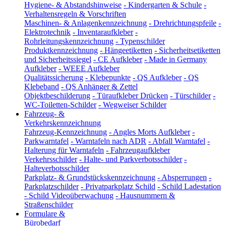
Hygiene- & Abstandshinweise
-
Kindergarten & Schule
-
Verhaltensregeln & Vorschriften
Maschinen- & Anlagenkennzeichnung
-
Drehrichtungspfeile
-
Elektrotechnik
-
Inventaraufkleber
-
Rohrleitungskennzeichnung
-
Typenschilder
Produktkennzeichnung
-
Hängeetiketten
-
Sicherheitsetiketten
und Sicherheitssiegel
-
CE Aufkleber
-
Made in Germany
Aufkleber
-
WEEE Aufkleber
Qualitätssicherung
-
Klebepunkte
-
QS Aufkleber
-
QS
Klebeband
-
QS Anhänger & Zettel
Objektbeschilderung
-
Türaufkleber Drücken
-
Türschilder
-
WC-Toiletten-Schilder
-
Wegweiser Schilder
Fahrzeug- &
Verkehrskennzeichnung
Fahrzeug-Kennzeichnung
-
Angles Morts Aufkleber
-
Parkwarntafel
-
Warntafeln nach ADR
-
Abfall Warntafel
-
Halterung für Warntafeln
-
Fahrzeugaufkleber
Verkehrsschilder
-
Halte- und Parkverbotsschilder
-
Halteverbotsschilder
Parkplatz- & Grundstückskennzeichnung
-
Absperrungen
-
Parkplatzschilder
-
Privatparkplatz Schild
-
Schild Ladestation
-
Schild Videoüberwachung
-
Hausnummern &
Straßenschilder
Formulare &
Bürobedarf