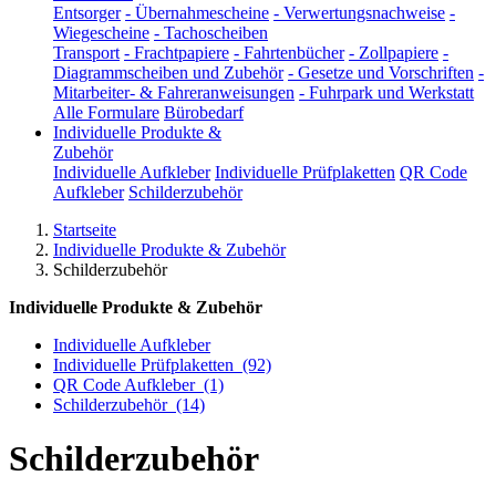
Entsorger
-
Übernahmescheine
-
Verwertungsnachweise
-
Wiegescheine
-
Tachoscheiben
Transport
-
Frachtpapiere
-
Fahrtenbücher
-
Zollpapiere
-
Diagrammscheiben und Zubehör
-
Gesetze und Vorschriften
-
Mitarbeiter- & Fahreranweisungen
-
Fuhrpark und Werkstatt
Alle Formulare
Bürobedarf
Individuelle Produkte &
Zubehör
Individuelle Aufkleber
Individuelle Prüfplaketten
QR Code
Aufkleber
Schilderzubehör
Startseite
Individuelle Produkte & Zubehör
Schilderzubehör
Individuelle Produkte & Zubehör
Individuelle Aufkleber
Individuelle Prüfplaketten
(92)
QR Code Aufkleber
(1)
Schilderzubehör
(14)
Schilderzubehör