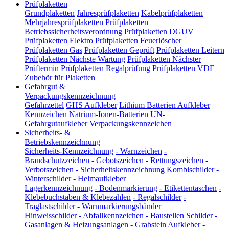
Prüfplaketten
Grundplaketten
Jahresprüfplaketten
Kabelprüfplaketten
Mehrjahresprüfplaketten
Prüfplaketten
Betriebssicherheitsverordnung
Prüfplaketten DGUV
Prüfplaketten Elektro
Prüfplaketten Feuerlöscher
Prüfplaketten Gas
Prüfplaketten Geprüft
Prüfplaketten Leitern
Prüfplaketten Nächste Wartung
Prüfplaketten Nächster
Prüftermin
Prüfplaketten Regalprüfung
Prüfplaketten VDE
Zubehör für Plaketten
Gefahrgut &
Verpackungskennzeichnung
Gefahrzettel
GHS Aufkleber
Lithium Batterien Aufkleber
Kennzeichen Natrium-Ionen-Batterien
UN-
Gefahrgutaufkleber
Verpackungskennzeichen
Sicherheits- &
Betriebskennzeichnung
Sicherheits-Kennzeichnung
-
Warnzeichen
-
Brandschutzzeichen
-
Gebotszeichen
-
Rettungszeichen
-
Verbotszeichen
-
Sicherheitskennzeichnung Kombischilder
-
Winterschilder
-
Helmaufkleber
Lagerkennzeichnung
-
Bodenmarkierung
-
Etikettentaschen
-
Klebebuchstaben & Klebezahlen
-
Regalschilder
-
Traglastschilder
-
Warnmarkierungsbänder
Hinweisschilder
-
Abfallkennzeichen
-
Baustellen Schilder
-
Gasanlagen & Heizungsanlagen
-
Grabstein Aufkleber
-