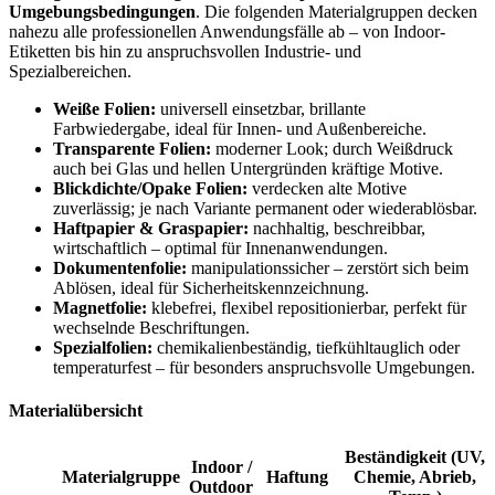
Umgebungsbedingungen
. Die folgenden Materialgruppen decken
nahezu alle professionellen Anwendungsfälle ab – von Indoor-
Etiketten bis hin zu anspruchsvollen Industrie- und
Spezialbereichen.
Weiße Folien:
universell einsetzbar, brillante
Farbwiedergabe, ideal für Innen- und Außenbereiche.
Transparente Folien:
moderner Look; durch Weißdruck
auch bei Glas und hellen Untergründen kräftige Motive.
Blickdichte/Opake Folien:
verdecken alte Motive
zuverlässig; je nach Variante permanent oder wiederablösbar.
Haftpapier & Graspapier:
nachhaltig, beschreibbar,
wirtschaftlich – optimal für Innenanwendungen.
Dokumentenfolie:
manipulationssicher – zerstört sich beim
Ablösen, ideal für Sicherheitskennzeichnung.
Magnetfolie:
klebefrei, flexibel repositionierbar, perfekt für
wechselnde Beschriftungen.
Spezialfolien:
chemikalienbeständig, tiefkühltauglich oder
temperaturfest – für besonders anspruchsvolle Umgebungen.
Materialübersicht
Beständigkeit (UV,
Indoor /
Materialgruppe
Haftung
Chemie, Abrieb,
Outdoor