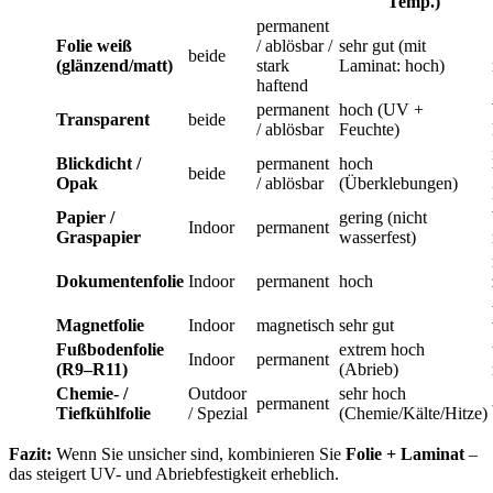
Temp.)
permanent
Folie weiß
/ ablösbar /
sehr gut (mit
beide
(glänzend/matt)
stark
Laminat: hoch)
haftend
permanent
hoch (UV +
Transparent
beide
/ ablösbar
Feuchte)
Blickdicht /
permanent
hoch
beide
Opak
/ ablösbar
(Überklebungen)
Papier /
gering (nicht
Indoor
permanent
Graspapier
wasserfest)
Dokumentenfolie
Indoor
permanent
hoch
Magnetfolie
Indoor
magnetisch
sehr gut
Fußbodenfolie
extrem hoch
Indoor
permanent
(R9–R11)
(Abrieb)
Chemie- /
Outdoor
sehr hoch
permanent
Tiefkühlfolie
/ Spezial
(Chemie/Kälte/Hitze)
Fazit:
Wenn Sie unsicher sind, kombinieren Sie
Folie + Laminat
–
das steigert UV- und Abriebfestigkeit erheblich.