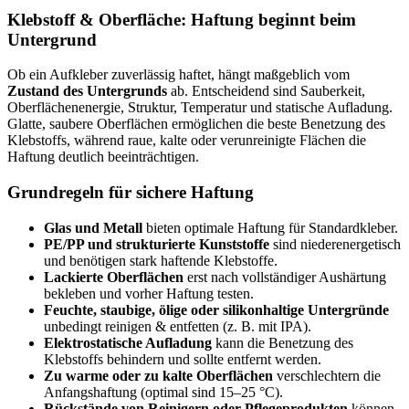
Klebstoff & Oberfläche: Haftung beginnt beim
Untergrund
Ob ein Aufkleber zuverlässig haftet, hängt maßgeblich vom
Zustand des Untergrunds
ab. Entscheidend sind Sauberkeit,
Oberflächenenergie, Struktur, Temperatur und statische Aufladung.
Glatte, saubere Oberflächen ermöglichen die beste Benetzung des
Klebstoffs, während raue, kalte oder verunreinigte Flächen die
Haftung deutlich beeinträchtigen.
Grundregeln für sichere Haftung
Glas und Metall
bieten optimale Haftung für Standardkleber.
PE/PP und strukturierte Kunststoffe
sind niederenergetisch
und benötigen stark haftende Klebstoffe.
Lackierte Oberflächen
erst nach vollständiger Aushärtung
bekleben und vorher Haftung testen.
Feuchte, staubige, ölige oder silikonhaltige Untergründe
unbedingt reinigen & entfetten (z. B. mit IPA).
Elektrostatische Aufladung
kann die Benetzung des
Klebstoffs behindern und sollte entfernt werden.
Zu warme oder zu kalte Oberflächen
verschlechtern die
Anfangshaftung (optimal sind 15–25 °C).
Rückstände von Reinigern oder Pflegeprodukten
können