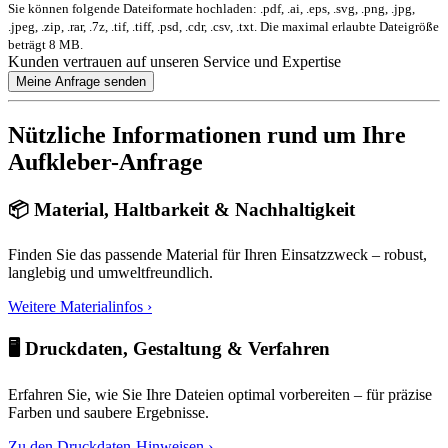
Sie können folgende Dateiformate hochladen: .pdf, .ai, .eps, .svg, .png, .jpg,
.jpeg, .zip, .rar, .7z, .tif, .tiff, .psd, .cdr, .csv, .txt. Die maximal erlaubte Dateigröße
beträgt 8 MB.
Kunden vertrauen auf unseren Service und Expertise
Meine Anfrage senden
Nützliche Informationen rund um Ihre
Aufkleber-Anfrage
📦 Material, Haltbarkeit & Nachhaltigkeit
Finden Sie das passende Material für Ihren Einsatzzweck – robust,
langlebig und umweltfreundlich.
Weitere Materialinfos ›
🖥️ Druckdaten, Gestaltung & Verfahren
Erfahren Sie, wie Sie Ihre Dateien optimal vorbereiten – für präzise
Farben und saubere Ergebnisse.
Zu den Druckdaten-Hinweisen ›