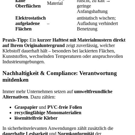
kalte
rutscht, zu kalt →
Material
Oberflächen
geringe
Anfangshaftung
Elektrostatisch
antistatisch wischen;
aufgeladene
–
Aufladung verhindert
Flächen
Benetzung
Praxis-Tipp:
Ein
kurzer Hafttest mit Materialmustern direkt
auf Ihrem Originaluntergrund
zeigt zuverlässig, welcher
Klebstoff dauerhaft hält – besonders bei lackierten Flächen,
Kunststoffen, wechselnden Temperaturen oder anspruchsvollen
Industrieumgebungen.
Nachhaltigkeit & Compliance: Verantwortung
mitdenken
Immer mehr Unternehmen setzen auf
umweltfreundliche
Alternativen
. Dazu zählen:
Graspapier
und
PVC-freie Folien
recyclingfähige Monomaterialien
lösemittelfreie Kleber
In sicherheitsrelevanten Anwendungen zählt zusätzlich die
dauerhafte Lesbarkeit
und
Normkonformität
der