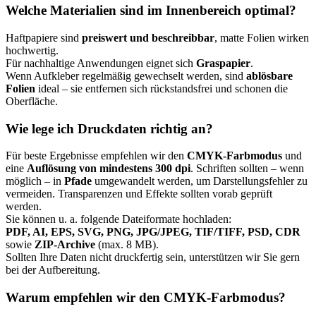
Welche Materialien sind im Innenbereich optimal?
Haftpapiere sind
preiswert und beschreibbar
, matte Folien wirken
hochwertig.
Für nachhaltige Anwendungen eignet sich
Graspapier
.
Wenn Aufkleber regelmäßig gewechselt werden, sind
ablösbare
Folien
ideal – sie entfernen sich rückstandsfrei und schonen die
Oberfläche.
Wie lege ich Druckdaten richtig an?
Für beste Ergebnisse empfehlen wir den
CMYK-Farbmodus
und
eine
Auflösung von mindestens 300 dpi
. Schriften sollten – wenn
möglich – in
Pfade
umgewandelt werden, um Darstellungsfehler zu
vermeiden. Transparenzen und Effekte sollten vorab geprüft
werden.
Sie können u. a. folgende Dateiformate hochladen:
PDF, AI, EPS, SVG, PNG, JPG/JPEG, TIF/TIFF, PSD, CDR
sowie
ZIP-Archive
(max. 8 MB).
Sollten Ihre Daten nicht druckfertig sein, unterstützen wir Sie gern
bei der Aufbereitung.
Warum empfehlen wir den CMYK-Farbmodus?