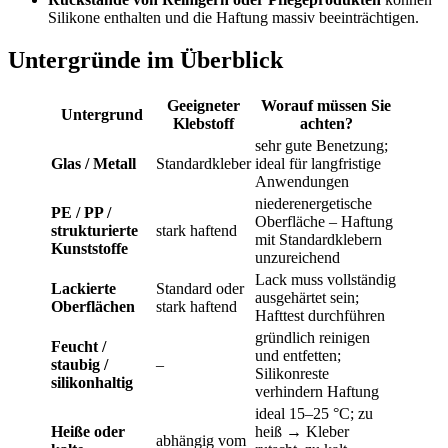
Silikone enthalten und die Haftung massiv beeinträchtigen.
Untergründe im Überblick
Geeigneter
Worauf müssen Sie
Untergrund
Klebstoff
achten?
sehr gute Benetzung;
Glas / Metall
Standardkleber
ideal für langfristige
Anwendungen
niederenergetische
PE / PP /
Oberfläche – Haftung
strukturierte
stark haftend
mit Standardklebern
Kunststoffe
unzureichend
Lack muss vollständig
Lackierte
Standard oder
ausgehärtet sein;
Oberflächen
stark haftend
Hafttest durchführen
gründlich reinigen
Feucht /
und entfetten;
staubig /
–
Silikonreste
silikonhaltig
verhindern Haftung
ideal 15–25 °C; zu
Heiße oder
heiß → Kleber
abhängig vom