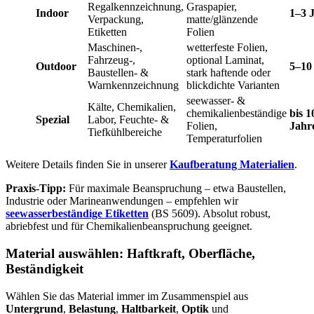
Regalkennzeichnung,
Graspapier,
Indoor
1–3 
Verpackung,
matte/glänzende
Etiketten
Folien
Maschinen-,
wetterfeste Folien,
Fahrzeug-,
optional Laminat,
Outdoor
5–10
Baustellen- &
stark haftende oder
Warnkennzeichnung
blickdichte Varianten
seewasser- &
Kälte, Chemikalien,
chemikalienbeständige
bis 1
Spezial
Labor, Feuchte- &
Folien,
Jahr
Tiefkühlbereiche
Temperaturfolien
Weitere Details finden Sie in unserer
Kaufberatung Materialien
.
Praxis-Tipp:
Für maximale Beanspruchung – etwa Baustellen,
Industrie oder Marineanwendungen – empfehlen wir
seewasserbeständige Etiketten
(BS 5609). Absolut robust,
abriebfest und für Chemikalienbeanspruchung geeignet.
Material auswählen: Haftkraft, Oberfläche,
Beständigkeit
Wählen Sie das Material immer im Zusammenspiel aus
Untergrund
,
Belastung
,
Haltbarkeit
,
Optik
und