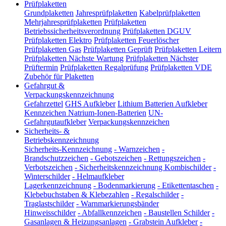
Prüfplaketten
Grundplaketten
Jahresprüfplaketten
Kabelprüfplaketten
Mehrjahresprüfplaketten
Prüfplaketten
Betriebssicherheitsverordnung
Prüfplaketten DGUV
Prüfplaketten Elektro
Prüfplaketten Feuerlöscher
Prüfplaketten Gas
Prüfplaketten Geprüft
Prüfplaketten Leitern
Prüfplaketten Nächste Wartung
Prüfplaketten Nächster
Prüftermin
Prüfplaketten Regalprüfung
Prüfplaketten VDE
Zubehör für Plaketten
Gefahrgut &
Verpackungskennzeichnung
Gefahrzettel
GHS Aufkleber
Lithium Batterien Aufkleber
Kennzeichen Natrium-Ionen-Batterien
UN-
Gefahrgutaufkleber
Verpackungskennzeichen
Sicherheits- &
Betriebskennzeichnung
Sicherheits-Kennzeichnung
-
Warnzeichen
-
Brandschutzzeichen
-
Gebotszeichen
-
Rettungszeichen
-
Verbotszeichen
-
Sicherheitskennzeichnung Kombischilder
-
Winterschilder
-
Helmaufkleber
Lagerkennzeichnung
-
Bodenmarkierung
-
Etikettentaschen
-
Klebebuchstaben & Klebezahlen
-
Regalschilder
-
Traglastschilder
-
Warnmarkierungsbänder
Hinweisschilder
-
Abfallkennzeichen
-
Baustellen Schilder
-
Gasanlagen & Heizungsanlagen
-
Grabstein Aufkleber
-