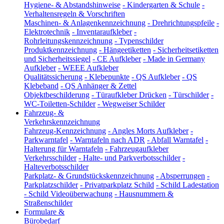
Hygiene- & Abstandshinweise
-
Kindergarten & Schule
-
Verhaltensregeln & Vorschriften
Maschinen- & Anlagenkennzeichnung
-
Drehrichtungspfeile
-
Elektrotechnik
-
Inventaraufkleber
-
Rohrleitungskennzeichnung
-
Typenschilder
Produktkennzeichnung
-
Hängeetiketten
-
Sicherheitsetiketten
und Sicherheitssiegel
-
CE Aufkleber
-
Made in Germany
Aufkleber
-
WEEE Aufkleber
Qualitätssicherung
-
Klebepunkte
-
QS Aufkleber
-
QS
Klebeband
-
QS Anhänger & Zettel
Objektbeschilderung
-
Türaufkleber Drücken
-
Türschilder
-
WC-Toiletten-Schilder
-
Wegweiser Schilder
Fahrzeug- &
Verkehrskennzeichnung
Fahrzeug-Kennzeichnung
-
Angles Morts Aufkleber
-
Parkwarntafel
-
Warntafeln nach ADR
-
Abfall Warntafel
-
Halterung für Warntafeln
-
Fahrzeugaufkleber
Verkehrsschilder
-
Halte- und Parkverbotsschilder
-
Halteverbotsschilder
Parkplatz- & Grundstückskennzeichnung
-
Absperrungen
-
Parkplatzschilder
-
Privatparkplatz Schild
-
Schild Ladestation
-
Schild Videoüberwachung
-
Hausnummern &
Straßenschilder
Formulare &
Bürobedarf