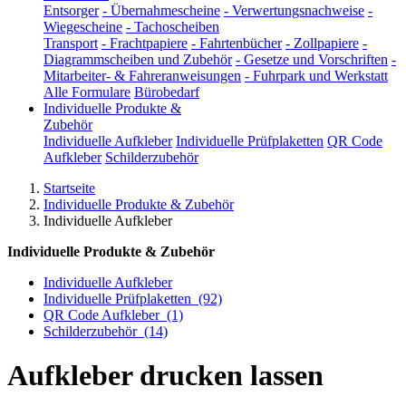
Entsorger
-
Übernahmescheine
-
Verwertungsnachweise
-
Wiegescheine
-
Tachoscheiben
Transport
-
Frachtpapiere
-
Fahrtenbücher
-
Zollpapiere
-
Diagrammscheiben und Zubehör
-
Gesetze und Vorschriften
-
Mitarbeiter- & Fahreranweisungen
-
Fuhrpark und Werkstatt
Alle Formulare
Bürobedarf
Individuelle Produkte &
Zubehör
Individuelle Aufkleber
Individuelle Prüfplaketten
QR Code
Aufkleber
Schilderzubehör
Startseite
Individuelle Produkte & Zubehör
Individuelle Aufkleber
Individuelle Produkte & Zubehör
Individuelle Aufkleber
Individuelle Prüfplaketten
(92)
QR Code Aufkleber
(1)
Schilderzubehör
(14)
Aufkleber drucken lassen