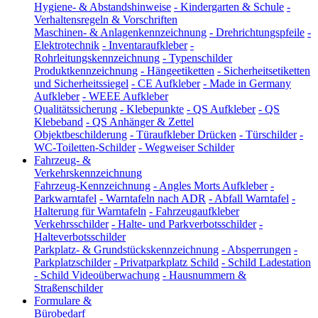
Hygiene- & Abstandshinweise
-
Kindergarten & Schule
-
Verhaltensregeln & Vorschriften
Maschinen- & Anlagenkennzeichnung
-
Drehrichtungspfeile
-
Elektrotechnik
-
Inventaraufkleber
-
Rohrleitungskennzeichnung
-
Typenschilder
Produktkennzeichnung
-
Hängeetiketten
-
Sicherheitsetiketten
und Sicherheitssiegel
-
CE Aufkleber
-
Made in Germany
Aufkleber
-
WEEE Aufkleber
Qualitätssicherung
-
Klebepunkte
-
QS Aufkleber
-
QS
Klebeband
-
QS Anhänger & Zettel
Objektbeschilderung
-
Türaufkleber Drücken
-
Türschilder
-
WC-Toiletten-Schilder
-
Wegweiser Schilder
Fahrzeug- &
Verkehrskennzeichnung
Fahrzeug-Kennzeichnung
-
Angles Morts Aufkleber
-
Parkwarntafel
-
Warntafeln nach ADR
-
Abfall Warntafel
-
Halterung für Warntafeln
-
Fahrzeugaufkleber
Verkehrsschilder
-
Halte- und Parkverbotsschilder
-
Halteverbotsschilder
Parkplatz- & Grundstückskennzeichnung
-
Absperrungen
-
Parkplatzschilder
-
Privatparkplatz Schild
-
Schild Ladestation
-
Schild Videoüberwachung
-
Hausnummern &
Straßenschilder
Formulare &
Bürobedarf