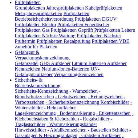
Prüfplaketten
Grundplaketten
Jahresprüfplaketten
Kabelprüfplaketten
Mehrjahresprüfplaketten
Prüfplaketten
Betriebssicherheitsverordnung
Prüfplaketten DGUV
Prüfplaketten Elektro
Prüfplaketten Feuerlöscher
Prüfplaketten Gas
Prüfplaketten Geprüft
Prüfplaketten Leitern
Prüfplaketten Nächste Wartung
Prüfplaketten Nächster
Prüftermin
Prüfplaketten Regalprüfung
Prüfplaketten VDE
Zubehör für Plaketten
Gefahrgut &
Verpackungskennzeichnung
Gefahrzettel
GHS Aufkleber
Lithium Batterien Aufkleber
Kennzeichen Natrium-Ionen-Batterien
UN-
Gefahrgutaufkleber
Verpackungskennzeichen
Sicherheits- &
Betriebskennzeichnung
Sicherheits-Kennzeichnung
-
Warnzeichen
-
Brandschutzzeichen
-
Gebotszeichen
-
Rettungszeichen
-
Verbotszeichen
-
Sicherheitskennzeichnung Kombischilder
-
Winterschilder
-
Helmaufkleber
Lagerkennzeichnung
-
Bodenmarkierung
-
Etikettentaschen
-
Klebebuchstaben & Klebezahlen
-
Regalschilder
-
Traglastschilder
-
Warnmarkierungsbänder
Hinweisschilder
-
Abfallkennzeichen
-
Baustellen Schilder
-
Gasanlagen & Heizungsanlagen
-
Grabstein Aufkleber
-