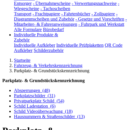
Entsorger
-
Übernahmescheine
-
Verwertungsnachweise
-
Wiegescheine
-
Tachoscheiben
Transport
-
Frachtpapiere
-
Fahrtenbücher
-
Zollpapiere
-
Diagrammscheiben und Zubehör
-
Gesetze und Vorschriften
-
Mitarbeiter- & Fahreranweisungen
-
Fuhrpark und Werkstatt
Alle Formulare
Bürobedarf
Individuelle Produkte &
Zubehör
Individuelle Aufkleber
Individuelle Prüfplaketten
QR Code
Aufkleber
Schilderzubehör
Startseite
Fahrzeug- & Verkehrskennzeichnung
Parkplatz- & Grundstückskennzeichnung
Parkplatz- & Grundstückskennzeichnung
Absperrungen
(48)
Parkplatzschilder
(31)
Privatparkplatz Schild
(54)
Schild Ladestation
(6)
Schild Videoüberwachung
(18)
Hausnummern & Straßenschilder
(13)