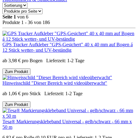
Seite 1
von 6
Produkte 1 - 36 von 186
GPS Tracker Aufkleber "GPS-Gesichert" 40 x 40 mm auf Bogen á
12 Stück wetter- und UV-beständig
ab
3,98
€
pro Bogen
Lieferzeit:
1-2 Tage
Zum Produkt
Hinweisschild "Dieser Bereich wird videoüberwacht"
ab
1,06
€
pro Stück
Lieferzeit:
1-2 Tage
Zum Produkt
Tesa® Markierungsklebeband Universal - gelb/schwarz - 66 mm x
50 m
6,82
€
pro Rolle
(0,10 EUR pro m)
Lieferzeit:
1-2 Tage