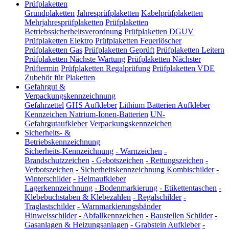
Prüfplaketten
Grundplaketten
Jahresprüfplaketten
Kabelprüfplaketten
Mehrjahresprüfplaketten
Prüfplaketten
Betriebssicherheitsverordnung
Prüfplaketten DGUV
Prüfplaketten Elektro
Prüfplaketten Feuerlöscher
Prüfplaketten Gas
Prüfplaketten Geprüft
Prüfplaketten Leitern
Prüfplaketten Nächste Wartung
Prüfplaketten Nächster
Prüftermin
Prüfplaketten Regalprüfung
Prüfplaketten VDE
Zubehör für Plaketten
Gefahrgut &
Verpackungskennzeichnung
Gefahrzettel
GHS Aufkleber
Lithium Batterien Aufkleber
Kennzeichen Natrium-Ionen-Batterien
UN-
Gefahrgutaufkleber
Verpackungskennzeichen
Sicherheits- &
Betriebskennzeichnung
Sicherheits-Kennzeichnung
-
Warnzeichen
-
Brandschutzzeichen
-
Gebotszeichen
-
Rettungszeichen
-
Verbotszeichen
-
Sicherheitskennzeichnung Kombischilder
-
Winterschilder
-
Helmaufkleber
Lagerkennzeichnung
-
Bodenmarkierung
-
Etikettentaschen
-
Klebebuchstaben & Klebezahlen
-
Regalschilder
-
Traglastschilder
-
Warnmarkierungsbänder
Hinweisschilder
-
Abfallkennzeichen
-
Baustellen Schilder
-
Gasanlagen & Heizungsanlagen
-
Grabstein Aufkleber
-