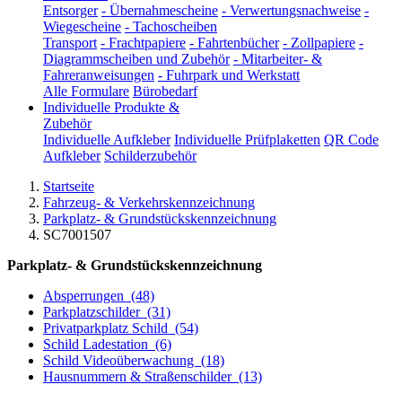
Entsorger
-
Übernahmescheine
-
Verwertungsnachweise
-
Wiegescheine
-
Tachoscheiben
Transport
-
Frachtpapiere
-
Fahrtenbücher
-
Zollpapiere
-
Diagrammscheiben und Zubehör
-
Mitarbeiter- &
Fahreranweisungen
-
Fuhrpark und Werkstatt
Alle Formulare
Bürobedarf
Individuelle Produkte &
Zubehör
Individuelle Aufkleber
Individuelle Prüfplaketten
QR Code
Aufkleber
Schilderzubehör
Startseite
Fahrzeug- & Verkehrskennzeichnung
Parkplatz- & Grundstückskennzeichnung
SC7001507
Parkplatz- & Grundstückskennzeichnung
Absperrungen
(48)
Parkplatzschilder
(31)
Privatparkplatz Schild
(54)
Schild Ladestation
(6)
Schild Videoüberwachung
(18)
Hausnummern & Straßenschilder
(13)