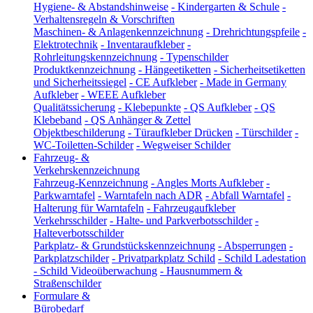
Hygiene- & Abstandshinweise
-
Kindergarten & Schule
-
Verhaltensregeln & Vorschriften
Maschinen- & Anlagenkennzeichnung
-
Drehrichtungspfeile
-
Elektrotechnik
-
Inventaraufkleber
-
Rohrleitungskennzeichnung
-
Typenschilder
Produktkennzeichnung
-
Hängeetiketten
-
Sicherheitsetiketten
und Sicherheitssiegel
-
CE Aufkleber
-
Made in Germany
Aufkleber
-
WEEE Aufkleber
Qualitätssicherung
-
Klebepunkte
-
QS Aufkleber
-
QS
Klebeband
-
QS Anhänger & Zettel
Objektbeschilderung
-
Türaufkleber Drücken
-
Türschilder
-
WC-Toiletten-Schilder
-
Wegweiser Schilder
Fahrzeug- &
Verkehrskennzeichnung
Fahrzeug-Kennzeichnung
-
Angles Morts Aufkleber
-
Parkwarntafel
-
Warntafeln nach ADR
-
Abfall Warntafel
-
Halterung für Warntafeln
-
Fahrzeugaufkleber
Verkehrsschilder
-
Halte- und Parkverbotsschilder
-
Halteverbotsschilder
Parkplatz- & Grundstückskennzeichnung
-
Absperrungen
-
Parkplatzschilder
-
Privatparkplatz Schild
-
Schild Ladestation
-
Schild Videoüberwachung
-
Hausnummern &
Straßenschilder
Formulare &
Bürobedarf