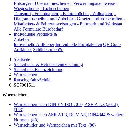
Entsorger
-
Übernahmescheine
-
Verwertungsnachweise
-
Wiegescheine
-
Tachoscheiben
Transport
-
Frachtpapiere
-
Fahrtenbücher
-
Zollpapiere
-
Diagrammscheiben und Zubehör
-
Gesetze und Vorschriften
-
Mitarbeiter- & Fahreranweisungen
-
Fuhrpark und Werkstatt
Alle Formulare
Bürobedarf
Individuelle Produkte &
Zubehör
Individuelle Aufkleber
Individuelle Prüfplaketten
QR Code
Aufkleber
Schilderzubehör
Startseite
Sicherheits- & Betriebskennzeichnung
Sicherheits-Kennzeichnung
Warnzeichen
Rutschgefahr-Schild
SC7001511
Warnzeichen
Warnzeichen nach DIN EN ISO 7010, ASR A 1.3 (2013)
(153)
Warnzeichen nach ASR A1.3, BGV A8, DIN4844 & weitere
Normen
(48)
Warnschilder und Warnzeichen mit Text
(80)