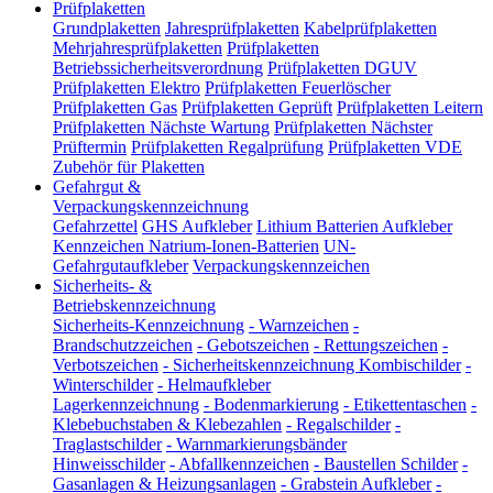
Prüfplaketten
Grundplaketten
Jahresprüfplaketten
Kabelprüfplaketten
Mehrjahresprüfplaketten
Prüfplaketten
Betriebssicherheitsverordnung
Prüfplaketten DGUV
Prüfplaketten Elektro
Prüfplaketten Feuerlöscher
Prüfplaketten Gas
Prüfplaketten Geprüft
Prüfplaketten Leitern
Prüfplaketten Nächste Wartung
Prüfplaketten Nächster
Prüftermin
Prüfplaketten Regalprüfung
Prüfplaketten VDE
Zubehör für Plaketten
Gefahrgut &
Verpackungskennzeichnung
Gefahrzettel
GHS Aufkleber
Lithium Batterien Aufkleber
Kennzeichen Natrium-Ionen-Batterien
UN-
Gefahrgutaufkleber
Verpackungskennzeichen
Sicherheits- &
Betriebskennzeichnung
Sicherheits-Kennzeichnung
-
Warnzeichen
-
Brandschutzzeichen
-
Gebotszeichen
-
Rettungszeichen
-
Verbotszeichen
-
Sicherheitskennzeichnung Kombischilder
-
Winterschilder
-
Helmaufkleber
Lagerkennzeichnung
-
Bodenmarkierung
-
Etikettentaschen
-
Klebebuchstaben & Klebezahlen
-
Regalschilder
-
Traglastschilder
-
Warnmarkierungsbänder
Hinweisschilder
-
Abfallkennzeichen
-
Baustellen Schilder
-
Gasanlagen & Heizungsanlagen
-
Grabstein Aufkleber
-