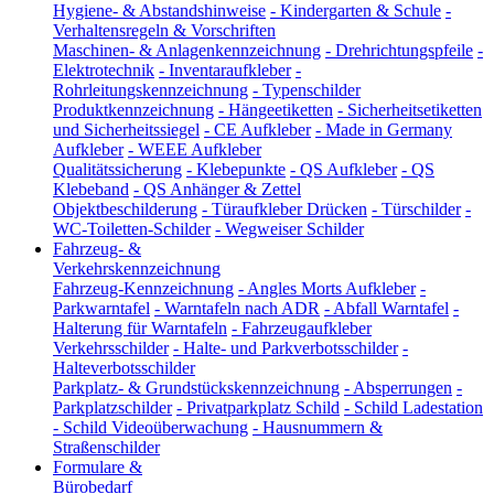
Hygiene- & Abstandshinweise
-
Kindergarten & Schule
-
Verhaltensregeln & Vorschriften
Maschinen- & Anlagenkennzeichnung
-
Drehrichtungspfeile
-
Elektrotechnik
-
Inventaraufkleber
-
Rohrleitungskennzeichnung
-
Typenschilder
Produktkennzeichnung
-
Hängeetiketten
-
Sicherheitsetiketten
und Sicherheitssiegel
-
CE Aufkleber
-
Made in Germany
Aufkleber
-
WEEE Aufkleber
Qualitätssicherung
-
Klebepunkte
-
QS Aufkleber
-
QS
Klebeband
-
QS Anhänger & Zettel
Objektbeschilderung
-
Türaufkleber Drücken
-
Türschilder
-
WC-Toiletten-Schilder
-
Wegweiser Schilder
Fahrzeug- &
Verkehrskennzeichnung
Fahrzeug-Kennzeichnung
-
Angles Morts Aufkleber
-
Parkwarntafel
-
Warntafeln nach ADR
-
Abfall Warntafel
-
Halterung für Warntafeln
-
Fahrzeugaufkleber
Verkehrsschilder
-
Halte- und Parkverbotsschilder
-
Halteverbotsschilder
Parkplatz- & Grundstückskennzeichnung
-
Absperrungen
-
Parkplatzschilder
-
Privatparkplatz Schild
-
Schild Ladestation
-
Schild Videoüberwachung
-
Hausnummern &
Straßenschilder
Formulare &
Bürobedarf