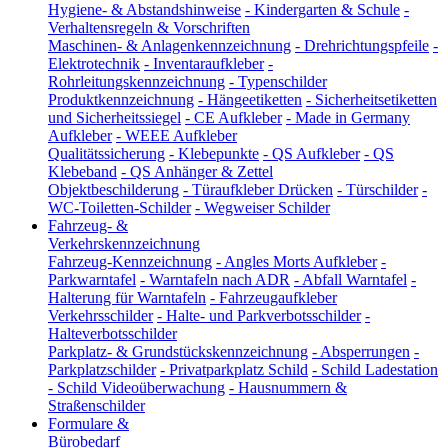
Hygiene- & Abstandshinweise
-
Kindergarten & Schule
-
Verhaltensregeln & Vorschriften
Maschinen- & Anlagenkennzeichnung
-
Drehrichtungspfeile
-
Elektrotechnik
-
Inventaraufkleber
-
Rohrleitungskennzeichnung
-
Typenschilder
Produktkennzeichnung
-
Hängeetiketten
-
Sicherheitsetiketten
und Sicherheitssiegel
-
CE Aufkleber
-
Made in Germany
Aufkleber
-
WEEE Aufkleber
Qualitätssicherung
-
Klebepunkte
-
QS Aufkleber
-
QS
Klebeband
-
QS Anhänger & Zettel
Objektbeschilderung
-
Türaufkleber Drücken
-
Türschilder
-
WC-Toiletten-Schilder
-
Wegweiser Schilder
Fahrzeug- &
Verkehrskennzeichnung
Fahrzeug-Kennzeichnung
-
Angles Morts Aufkleber
-
Parkwarntafel
-
Warntafeln nach ADR
-
Abfall Warntafel
-
Halterung für Warntafeln
-
Fahrzeugaufkleber
Verkehrsschilder
-
Halte- und Parkverbotsschilder
-
Halteverbotsschilder
Parkplatz- & Grundstückskennzeichnung
-
Absperrungen
-
Parkplatzschilder
-
Privatparkplatz Schild
-
Schild Ladestation
-
Schild Videoüberwachung
-
Hausnummern &
Straßenschilder
Formulare &
Bürobedarf