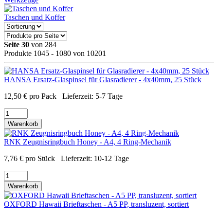
Taschen und Koffer
Seite 30
von 284
Produkte 1045 - 1080 von 10201
HANSA Ersatz-Glaspinsel für Glasradierer - 4x40mm, 25 Stück
12,50
€
pro Pack
Lieferzeit:
5-7 Tage
Warenkorb
RNK Zeugnisringbuch Honey - A4, 4 Ring-Mechanik
7,76
€
pro Stück
Lieferzeit:
10-12 Tage
Warenkorb
OXFORD Hawaii Brieftaschen - A5 PP, transluzent, sortiert