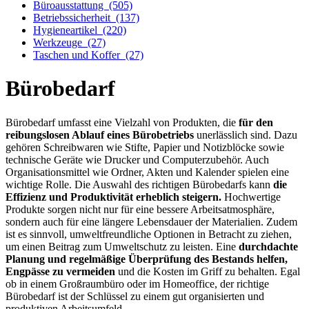
Büroausstattung
(505)
Betriebssicherheit
(137)
Hygieneartikel
(220)
Werkzeuge
(27)
Taschen und Koffer
(27)
Bürobedarf
Bürobedarf umfasst eine Vielzahl von Produkten, die
für den
reibungslosen Ablauf eines Bürobetriebs
unerlässlich sind. Dazu
gehören Schreibwaren wie Stifte, Papier und Notizblöcke sowie
technische Geräte wie Drucker und Computerzubehör. Auch
Organisationsmittel wie Ordner, Akten und Kalender spielen eine
wichtige Rolle. Die Auswahl des richtigen Bürobedarfs kann
die
Effizienz und Produktivität erheblich steigern.
Hochwertige
Produkte sorgen nicht nur für eine bessere Arbeitsatmosphäre,
sondern auch für eine längere Lebensdauer der Materialien. Zudem
ist es sinnvoll, umweltfreundliche Optionen in Betracht zu ziehen,
um einen Beitrag zum Umweltschutz zu leisten. Eine
durchdachte
Planung und regelmäßige Überprüfung des Bestands helfen,
Engpässe zu vermeiden
und die Kosten im Griff zu behalten. Egal
ob in einem Großraumbüro oder im Homeoffice, der richtige
Bürobedarf ist der Schlüssel zu einem gut organisierten und
produktiven Arbeitsumfeld.