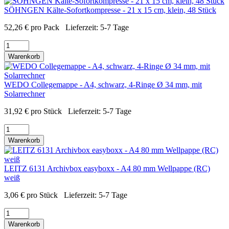
SÖHNGEN Kälte-Sofortkompresse - 21 x 15 cm, klein, 48 Stück
52,26
€
pro Pack
Lieferzeit:
5-7 Tage
Warenkorb
WEDO Collegemappe - A4, schwarz, 4-Ringe Ø 34 mm, mit
Solarrechner
31,92
€
pro Stück
Lieferzeit:
5-7 Tage
Warenkorb
LEITZ 6131 Archivbox easyboxx - A4 80 mm Wellpappe (RC)
weiß
3,06
€
pro Stück
Lieferzeit:
5-7 Tage
Warenkorb