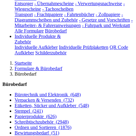
Entsorger
-
Übernahmescheine
-
Verwertungsnachweise
-
Wiegescheine
-
Tachoscheiben
Transport
-
Frachtpapiere
-
Fahrtenbücher
-
Zollpapiere
-
Diagrammscheiben und Zubehör
-
Gesetze und Vorschriften
-
Mitarbeiter- & Fahreranweisungen
-
Fuhrpark und Werkstatt
Alle Formulare
Bürobedarf
Individuelle Produkte &
Zubehör
Individuelle Aufkleber
Individuelle Prüfplaketten
QR Code
Aufkleber
Schilderzubehör
Startseite
Formulare & Bürobedarf
Bürobedarf
Bürobedarf
Bürotechnik und Elektronik
(648)
Verpacken & Versenden
(732)
Etiketten, Sticker und Aufkleber
(548)
Stempel
(241)
Papierprodukte
(626)
Schreibtischzubehör
(2948)
Ordnen und Sortieren
(1876)
Bewirtungsbedarf
(51)