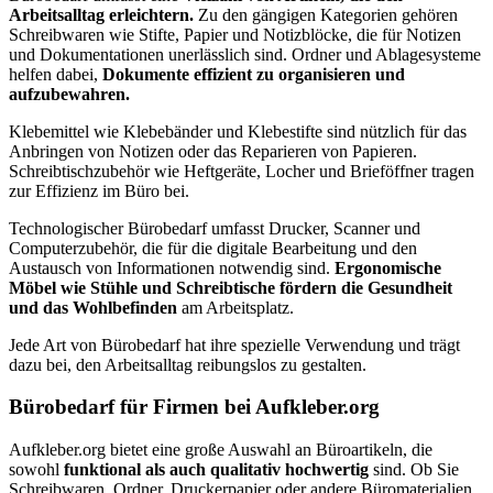
Arbeitsalltag erleichtern.
Zu den gängigen Kategorien gehören
Schreibwaren wie Stifte, Papier und Notizblöcke, die für Notizen
und Dokumentationen unerlässlich sind. Ordner und Ablagesysteme
helfen dabei,
Dokumente effizient zu organisieren und
aufzubewahren.
Klebemittel wie Klebebänder und Klebestifte sind nützlich für das
Anbringen von Notizen oder das Reparieren von Papieren.
Schreibtischzubehör wie Heftgeräte, Locher und Brieföffner tragen
zur Effizienz im Büro bei.
Technologischer Bürobedarf umfasst Drucker, Scanner und
Computerzubehör, die für die digitale Bearbeitung und den
Austausch von Informationen notwendig sind.
Ergonomische
Möbel wie Stühle und Schreibtische fördern die Gesundheit
und das Wohlbefinden
am Arbeitsplatz.
Jede Art von Bürobedarf hat ihre spezielle Verwendung und trägt
dazu bei, den Arbeitsalltag reibungslos zu gestalten.
Bürobedarf für Firmen bei Aufkleber.org
Aufkleber.org bietet eine große Auswahl an Büroartikeln, die
sowohl
funktional als auch qualitativ hochwertig
sind. Ob Sie
Schreibwaren, Ordner, Druckerpapier oder andere Büromaterialien