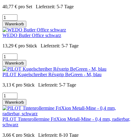
40,77
€
pro Set
Lieferzeit:
5-7 Tage
Warenkorb
WEDO Butler Office schwarz
13,29
€
pro Stück
Lieferzeit:
5-7 Tage
Warenkorb
PILOT Kugelschreiber Réxgrip BeGreen - M, blau
3,13
€
pro Stück
Lieferzeit:
5-7 Tage
Warenkorb
PILOT Tintenrollermine FriXion Metall-Mine - 0,4 mm, radierbar,
schwarz
3,66
€
pro Stück
Lieferzeit:
8-10 Tage