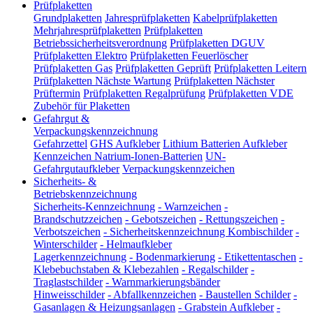
Prüfplaketten
Grundplaketten
Jahresprüfplaketten
Kabelprüfplaketten
Mehrjahresprüfplaketten
Prüfplaketten
Betriebssicherheitsverordnung
Prüfplaketten DGUV
Prüfplaketten Elektro
Prüfplaketten Feuerlöscher
Prüfplaketten Gas
Prüfplaketten Geprüft
Prüfplaketten Leitern
Prüfplaketten Nächste Wartung
Prüfplaketten Nächster
Prüftermin
Prüfplaketten Regalprüfung
Prüfplaketten VDE
Zubehör für Plaketten
Gefahrgut &
Verpackungskennzeichnung
Gefahrzettel
GHS Aufkleber
Lithium Batterien Aufkleber
Kennzeichen Natrium-Ionen-Batterien
UN-
Gefahrgutaufkleber
Verpackungskennzeichen
Sicherheits- &
Betriebskennzeichnung
Sicherheits-Kennzeichnung
-
Warnzeichen
-
Brandschutzzeichen
-
Gebotszeichen
-
Rettungszeichen
-
Verbotszeichen
-
Sicherheitskennzeichnung Kombischilder
-
Winterschilder
-
Helmaufkleber
Lagerkennzeichnung
-
Bodenmarkierung
-
Etikettentaschen
-
Klebebuchstaben & Klebezahlen
-
Regalschilder
-
Traglastschilder
-
Warnmarkierungsbänder
Hinweisschilder
-
Abfallkennzeichen
-
Baustellen Schilder
-
Gasanlagen & Heizungsanlagen
-
Grabstein Aufkleber
-