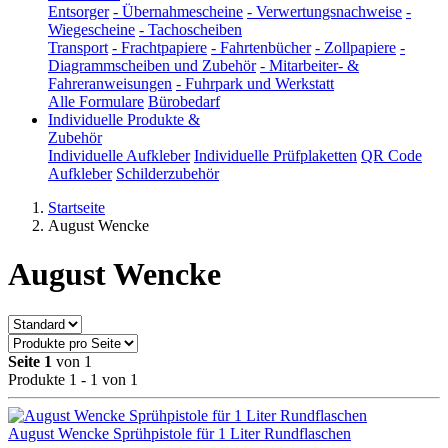
Entsorger
-
Übernahmescheine
-
Verwertungsnachweise
-
Wiegescheine
-
Tachoscheiben
Transport
-
Frachtpapiere
-
Fahrtenbücher
-
Zollpapiere
-
Diagrammscheiben und Zubehör
-
Mitarbeiter- &
Fahreranweisungen
-
Fuhrpark und Werkstatt
Alle Formulare
Bürobedarf
Individuelle Produkte &
Zubehör
Individuelle Aufkleber
Individuelle Prüfplaketten
QR Code
Aufkleber
Schilderzubehör
Startseite
August Wencke
August Wencke
Seite 1
von 1
Produkte 1 - 1 von 1
August Wencke Sprühpistole für 1 Liter Rundflaschen