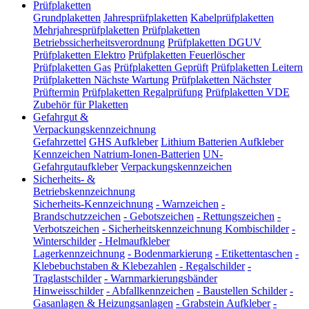
Prüfplaketten
Grundplaketten
Jahresprüfplaketten
Kabelprüfplaketten
Mehrjahresprüfplaketten
Prüfplaketten
Betriebssicherheitsverordnung
Prüfplaketten DGUV
Prüfplaketten Elektro
Prüfplaketten Feuerlöscher
Prüfplaketten Gas
Prüfplaketten Geprüft
Prüfplaketten Leitern
Prüfplaketten Nächste Wartung
Prüfplaketten Nächster
Prüftermin
Prüfplaketten Regalprüfung
Prüfplaketten VDE
Zubehör für Plaketten
Gefahrgut &
Verpackungskennzeichnung
Gefahrzettel
GHS Aufkleber
Lithium Batterien Aufkleber
Kennzeichen Natrium-Ionen-Batterien
UN-
Gefahrgutaufkleber
Verpackungskennzeichen
Sicherheits- &
Betriebskennzeichnung
Sicherheits-Kennzeichnung
-
Warnzeichen
-
Brandschutzzeichen
-
Gebotszeichen
-
Rettungszeichen
-
Verbotszeichen
-
Sicherheitskennzeichnung Kombischilder
-
Winterschilder
-
Helmaufkleber
Lagerkennzeichnung
-
Bodenmarkierung
-
Etikettentaschen
-
Klebebuchstaben & Klebezahlen
-
Regalschilder
-
Traglastschilder
-
Warnmarkierungsbänder
Hinweisschilder
-
Abfallkennzeichen
-
Baustellen Schilder
-
Gasanlagen & Heizungsanlagen
-
Grabstein Aufkleber
-