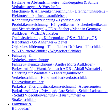
Hygiene- & Abstandshinweise
-
Kindergarten & Schule
-
Verhaltensregeln & Vorschriften
Maschinen- & Anlagenkennzeichnung
-
Drehrichtungspfeile
-
Elektrotechnik
-
Inventaraufkleber
-
Rohrleitungskennzeichnung
-
Typenschilder
Produktkennzeichnung
-
Hängeetiketten
-
Sicherheitsetiketten
und Sicherheitssiegel
-
CE Aufkleber
-
Made in Germany
Aufkleber
-
WEEE Aufkleber
Qualitätssicherung
-
Klebepunkte
-
QS Aufkleber
-
QS
Klebeband
-
QS Anhänger & Zettel
Objektbeschilderung
-
Türaufkleber Drücken
-
Türschilder
-
WC-Toiletten-Schilder
-
Wegweiser Schilder
Fahrzeug- &
Verkehrskennzeichnung
Fahrzeug-Kennzeichnung
-
Angles Morts Aufkleber
-
Parkwarntafel
-
Warntafeln nach ADR
-
Abfall Warntafel
-
Halterung für Warntafeln
-
Fahrzeugaufkleber
Verkehrsschilder
-
Halte- und Parkverbotsschilder
-
Halteverbotsschilder
Parkplatz- & Grundstückskennzeichnung
-
Absperrungen
-
Parkplatzschilder
-
Privatparkplatz Schild
-
Schild Ladestation
-
Schild Videoüberwachung
-
Hausnummern &
Straßenschilder
Formulare &
Bürobedarf