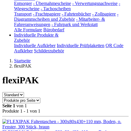
Entsorger
-
Übernahmescheine
-
Verwertungsnachweise
-
Wiegescheine
-
Tachoscheiben
Transport
-
Frachtpapiere
-
Fahrtenbücher
-
Zollpapiere
-
Diagrammscheiben und Zubehör
-
Mitarbeiter- &
Fahreranweisungen
-
Fuhrpark und Werkstatt
Alle Formulare
Bürobedarf
Individuelle Produkte &
Zubehör
Individuelle Aufkleber
Individuelle Prüfplaketten
QR Code
Aufkleber
Schilderzubehör
Startseite
flexiPAK
flexiPAK
Seite 1
von 1
Produkte 1 - 1 von 1