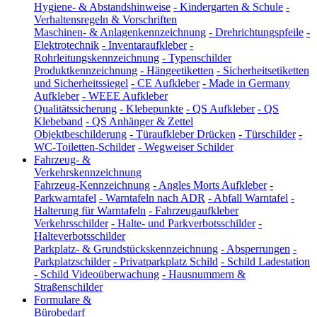
Hygiene- & Abstandshinweise
-
Kindergarten & Schule
-
Verhaltensregeln & Vorschriften
Maschinen- & Anlagenkennzeichnung
-
Drehrichtungspfeile
-
Elektrotechnik
-
Inventaraufkleber
-
Rohrleitungskennzeichnung
-
Typenschilder
Produktkennzeichnung
-
Hängeetiketten
-
Sicherheitsetiketten
und Sicherheitssiegel
-
CE Aufkleber
-
Made in Germany
Aufkleber
-
WEEE Aufkleber
Qualitätssicherung
-
Klebepunkte
-
QS Aufkleber
-
QS
Klebeband
-
QS Anhänger & Zettel
Objektbeschilderung
-
Türaufkleber Drücken
-
Türschilder
-
WC-Toiletten-Schilder
-
Wegweiser Schilder
Fahrzeug- &
Verkehrskennzeichnung
Fahrzeug-Kennzeichnung
-
Angles Morts Aufkleber
-
Parkwarntafel
-
Warntafeln nach ADR
-
Abfall Warntafel
-
Halterung für Warntafeln
-
Fahrzeugaufkleber
Verkehrsschilder
-
Halte- und Parkverbotsschilder
-
Halteverbotsschilder
Parkplatz- & Grundstückskennzeichnung
-
Absperrungen
-
Parkplatzschilder
-
Privatparkplatz Schild
-
Schild Ladestation
-
Schild Videoüberwachung
-
Hausnummern &
Straßenschilder
Formulare &
Bürobedarf