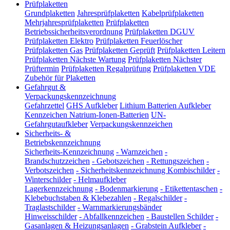
Prüfplaketten
Grundplaketten
Jahresprüfplaketten
Kabelprüfplaketten
Mehrjahresprüfplaketten
Prüfplaketten
Betriebssicherheitsverordnung
Prüfplaketten DGUV
Prüfplaketten Elektro
Prüfplaketten Feuerlöscher
Prüfplaketten Gas
Prüfplaketten Geprüft
Prüfplaketten Leitern
Prüfplaketten Nächste Wartung
Prüfplaketten Nächster
Prüftermin
Prüfplaketten Regalprüfung
Prüfplaketten VDE
Zubehör für Plaketten
Gefahrgut &
Verpackungskennzeichnung
Gefahrzettel
GHS Aufkleber
Lithium Batterien Aufkleber
Kennzeichen Natrium-Ionen-Batterien
UN-
Gefahrgutaufkleber
Verpackungskennzeichen
Sicherheits- &
Betriebskennzeichnung
Sicherheits-Kennzeichnung
-
Warnzeichen
-
Brandschutzzeichen
-
Gebotszeichen
-
Rettungszeichen
-
Verbotszeichen
-
Sicherheitskennzeichnung Kombischilder
-
Winterschilder
-
Helmaufkleber
Lagerkennzeichnung
-
Bodenmarkierung
-
Etikettentaschen
-
Klebebuchstaben & Klebezahlen
-
Regalschilder
-
Traglastschilder
-
Warnmarkierungsbänder
Hinweisschilder
-
Abfallkennzeichen
-
Baustellen Schilder
-
Gasanlagen & Heizungsanlagen
-
Grabstein Aufkleber
-