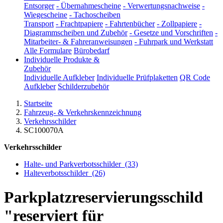
Entsorger
-
Übernahmescheine
-
Verwertungsnachweise
-
Wiegescheine
-
Tachoscheiben
Transport
-
Frachtpapiere
-
Fahrtenbücher
-
Zollpapiere
-
Diagrammscheiben und Zubehör
-
Gesetze und Vorschriften
-
Mitarbeiter- & Fahreranweisungen
-
Fuhrpark und Werkstatt
Alle Formulare
Bürobedarf
Individuelle Produkte &
Zubehör
Individuelle Aufkleber
Individuelle Prüfplaketten
QR Code
Aufkleber
Schilderzubehör
Startseite
Fahrzeug- & Verkehrskennzeichnung
Verkehrsschilder
SC100070A
Verkehrsschilder
Halte- und Parkverbotsschilder
(33)
Halteverbotsschilder
(26)
Parkplatzreservierungsschild
"reserviert für