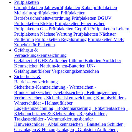
Prüfplaketten
Grundplaketten
Jahresprüfplaketten
Kabelprüfplaketten
Mehrjahresprüfplaketten
Prüfplaketten
Betriebssicherheitsverordnung
Prüfplaketten DGUV
Prüfplaketten Elektro
Prüfplaketten Feuerlöscher
Prüfplaketten Gas
Prüfplaketten Geprüft
Prüfplaketten Leitern
Prüfplaketten Nächste Wartung
Prüfplaketten Nächster
Prüftermin
Prüfplaketten Regalprüfung
Prüfplaketten VDE
Zubehör für Plaketten
Gefahrgut &
Verpackungskennzeichnung
Gefahrzettel
GHS Aufkleber
Lithium Batterien Aufkleber
Kennzeichen Natrium-Ionen-Batterien
UN-
Gefahrgutaufkleber
Verpackungskennzeichen
Sicherheits- &
Betriebskennzeichnung
Sicherheits-Kennzeichnung
-
Warnzeichen
-
Brandschutzzeichen
-
Gebotszeichen
-
Rettungszeichen
-
Verbotszeichen
-
Sicherheitskennzeichnung Kombischilder
-
Winterschilder
-
Helmaufkleber
Lagerkennzeichnung
-
Bodenmarkierung
-
Etikettentaschen
-
Klebebuchstaben & Klebezahlen
-
Regalschilder
-
Traglastschilder
-
Warnmarkierungsbänder
Hinweisschilder
-
Abfallkennzeichen
-
Baustellen Schilder
-
Gasanlagen & Heizungsanlagen
-
Grabstein Aufkleber
-