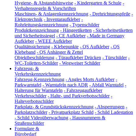
Hygiene- & Abstandshinweise
-
Kindergarten & Schule
-
Verhaltensregeln & Vorschriften
Maschinen- & Anlagenkennzeichnung
-
Drehrichtungspfeile
-
Elektrotechnik
-
Inventaraufkleber
-
Rohrleitungskennzeichnung
-
Typenschilder
Produktkennzeichnung
-
Hängeetiketten
-
Sicherheitsetiketten
und Sicherheitssiegel
-
CE Aufkleber
-
Made in Germany
Aufkleber
-
WEEE Aufkleber
Qualitätssicherung
-
Klebepunkte
-
QS Aufkleber
-
QS
Klebeband
-
QS Anhänger & Zettel
Objektbeschilderung
-
Türaufkleber Drücken
-
Türschilder
-
WC-Toiletten-Schilder
-
Wegweiser Schilder
Fahrzeug- &
Verkehrskennzeichnung
Fahrzeug-Kennzeichnung
-
Angles Morts Aufkleber
-
Parkwarntafel
-
Warntafeln nach ADR
-
Abfall Warntafel
-
Halterung für Warntafeln
-
Fahrzeugaufkleber
Verkehrsschilder
-
Halte- und Parkverbotsschilder
-
Halteverbotsschilder
Parkplatz- & Grundstückskennzeichnung
-
Absperrungen
-
Parkplatzschilder
-
Privatparkplatz Schild
-
Schild Ladestation
-
Schild Videoüberwachung
-
Hausnummern &
Straßenschilder
Formulare &
Bürobedarf