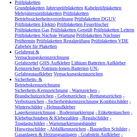
Prüfplaketten
Grundplaketten
Jahresprüfplaketten
Kabelprüfplaketten
Mehrjahresprüfplaketten
Prüfplaketten
Betriebssicherheitsverordnung
Prüfplaketten DGUV
Prüfplaketten Elektro
Prüfplaketten Feuerlöscher
Prüfplaketten Gas
Prüfplaketten Geprüft
Prüfplaketten Leitern
Prüfplaketten Nächste Wartung
Prüfplaketten Nächster
Prüftermin
Prüfplaketten Regalprüfung
Prüfplaketten VDE
Zubehör für Plaketten
Gefahrgut &
Verpackungskennzeichnung
Gefahrzettel
GHS Aufkleber
Lithium Batterien Aufkleber
Kennzeichen Natrium-Ionen-Batterien
UN-
Gefahrgutaufkleber
Verpackungskennzeichen
Sicherheits- &
Betriebskennzeichnung
Sicherheits-Kennzeichnung
-
Warnzeichen
-
Brandschutzzeichen
-
Gebotszeichen
-
Rettungszeichen
-
Verbotszeichen
-
Sicherheitskennzeichnung Kombischilder
-
Winterschilder
-
Helmaufkleber
Lagerkennzeichnung
-
Bodenmarkierung
-
Etikettentaschen
-
Klebebuchstaben & Klebezahlen
-
Regalschilder
-
Traglastschilder
-
Warnmarkierungsbänder
Hinweisschilder
-
Abfallkennzeichen
-
Baustellen Schilder
-
Gasanlagen & Heizungsanlagen
-
Grabstein Aufkleber
-