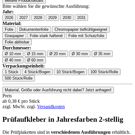
weitere Produktdetails
Bitte wählen Sie die gewünschte Ausführung:
Jahr:
2026
2027
2028
2029
2030
2031
Material:
Folie
Dokumentenfolie
Chromopapier tiefkühlgeeignet
Graspapier
Folie stark haftend
Folie mit Schutzfolie
Folie ablösbar
Durchmesser:
Ø 10 mm
Ø 15 mm
Ø 20 mm
Ø 30 mm
Ø 35 mm
Ø 40 mm
Ø 60 mm
Verpackungseinheit:
1 Stück
4 Stück/Bogen
10 Stück/Bogen
100 Stück/Rolle
500 Stück/Rolle
Material, Größe oder Ausführung nicht dabei? Jetzt anfragen!
Preis
ab
0,38
€
pro Stück
zzgl. MwSt.
zzgl.
Versandkosten
Prüfaufkleber in Jahresfarben 2-stellig
Die Prüfplaketten sind in
verschiedenen Ausführungen
erhältlich.