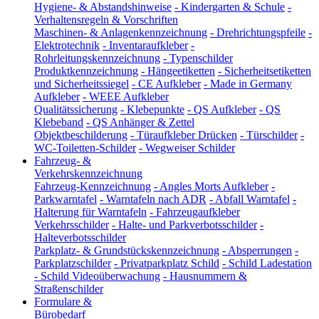
Hygiene- & Abstandshinweise
-
Kindergarten & Schule
-
Verhaltensregeln & Vorschriften
Maschinen- & Anlagenkennzeichnung
-
Drehrichtungspfeile
-
Elektrotechnik
-
Inventaraufkleber
-
Rohrleitungskennzeichnung
-
Typenschilder
Produktkennzeichnung
-
Hängeetiketten
-
Sicherheitsetiketten
und Sicherheitssiegel
-
CE Aufkleber
-
Made in Germany
Aufkleber
-
WEEE Aufkleber
Qualitätssicherung
-
Klebepunkte
-
QS Aufkleber
-
QS
Klebeband
-
QS Anhänger & Zettel
Objektbeschilderung
-
Türaufkleber Drücken
-
Türschilder
-
WC-Toiletten-Schilder
-
Wegweiser Schilder
Fahrzeug- &
Verkehrskennzeichnung
Fahrzeug-Kennzeichnung
-
Angles Morts Aufkleber
-
Parkwarntafel
-
Warntafeln nach ADR
-
Abfall Warntafel
-
Halterung für Warntafeln
-
Fahrzeugaufkleber
Verkehrsschilder
-
Halte- und Parkverbotsschilder
-
Halteverbotsschilder
Parkplatz- & Grundstückskennzeichnung
-
Absperrungen
-
Parkplatzschilder
-
Privatparkplatz Schild
-
Schild Ladestation
-
Schild Videoüberwachung
-
Hausnummern &
Straßenschilder
Formulare &
Bürobedarf