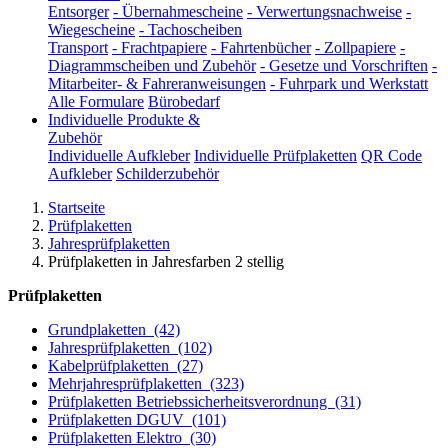
Entsorger
-
Übernahmescheine
-
Verwertungsnachweise
-
Wiegescheine
-
Tachoscheiben
Transport
-
Frachtpapiere
-
Fahrtenbücher
-
Zollpapiere
-
Diagrammscheiben und Zubehör
-
Gesetze und Vorschriften
-
Mitarbeiter- & Fahreranweisungen
-
Fuhrpark und Werkstatt
Alle Formulare
Bürobedarf
Individuelle Produkte &
Zubehör
Individuelle Aufkleber
Individuelle Prüfplaketten
QR Code
Aufkleber
Schilderzubehör
Startseite
Prüfplaketten
Jahresprüfplaketten
Prüfplaketten in Jahresfarben 2 stellig
Prüfplaketten
Grundplaketten
(42)
Jahresprüfplaketten
(102)
Kabelprüfplaketten
(27)
Mehrjahresprüfplaketten
(323)
Prüfplaketten Betriebssicherheitsverordnung
(31)
Prüfplaketten DGUV
(101)
Prüfplaketten Elektro
(30)