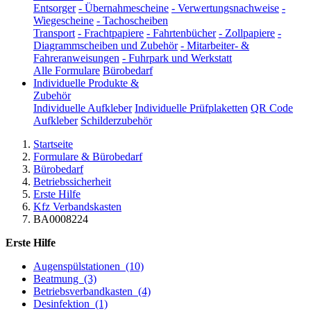
Entsorger
-
Übernahmescheine
-
Verwertungsnachweise
-
Wiegescheine
-
Tachoscheiben
Transport
-
Frachtpapiere
-
Fahrtenbücher
-
Zollpapiere
-
Diagrammscheiben und Zubehör
-
Mitarbeiter- &
Fahreranweisungen
-
Fuhrpark und Werkstatt
Alle Formulare
Bürobedarf
Individuelle Produkte &
Zubehör
Individuelle Aufkleber
Individuelle Prüfplaketten
QR Code
Aufkleber
Schilderzubehör
Startseite
Formulare & Bürobedarf
Bürobedarf
Betriebssicherheit
Erste Hilfe
Kfz Verbandskasten
BA0008224
Erste Hilfe
Augenspülstationen
(10)
Beatmung
(3)
Betriebsverbandkasten
(4)
Desinfektion
(1)