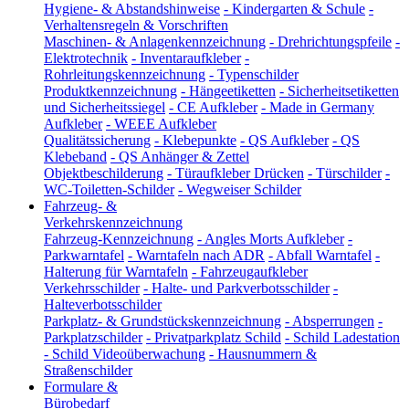
Hygiene- & Abstandshinweise
-
Kindergarten & Schule
-
Verhaltensregeln & Vorschriften
Maschinen- & Anlagenkennzeichnung
-
Drehrichtungspfeile
-
Elektrotechnik
-
Inventaraufkleber
-
Rohrleitungskennzeichnung
-
Typenschilder
Produktkennzeichnung
-
Hängeetiketten
-
Sicherheitsetiketten
und Sicherheitssiegel
-
CE Aufkleber
-
Made in Germany
Aufkleber
-
WEEE Aufkleber
Qualitätssicherung
-
Klebepunkte
-
QS Aufkleber
-
QS
Klebeband
-
QS Anhänger & Zettel
Objektbeschilderung
-
Türaufkleber Drücken
-
Türschilder
-
WC-Toiletten-Schilder
-
Wegweiser Schilder
Fahrzeug- &
Verkehrskennzeichnung
Fahrzeug-Kennzeichnung
-
Angles Morts Aufkleber
-
Parkwarntafel
-
Warntafeln nach ADR
-
Abfall Warntafel
-
Halterung für Warntafeln
-
Fahrzeugaufkleber
Verkehrsschilder
-
Halte- und Parkverbotsschilder
-
Halteverbotsschilder
Parkplatz- & Grundstückskennzeichnung
-
Absperrungen
-
Parkplatzschilder
-
Privatparkplatz Schild
-
Schild Ladestation
-
Schild Videoüberwachung
-
Hausnummern &
Straßenschilder
Formulare &
Bürobedarf