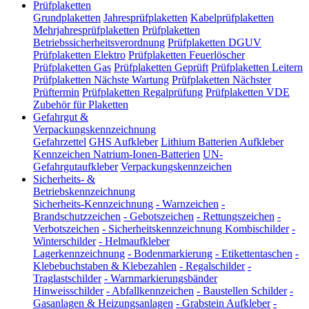
Prüfplaketten
Grundplaketten
Jahresprüfplaketten
Kabelprüfplaketten
Mehrjahresprüfplaketten
Prüfplaketten
Betriebssicherheitsverordnung
Prüfplaketten DGUV
Prüfplaketten Elektro
Prüfplaketten Feuerlöscher
Prüfplaketten Gas
Prüfplaketten Geprüft
Prüfplaketten Leitern
Prüfplaketten Nächste Wartung
Prüfplaketten Nächster
Prüftermin
Prüfplaketten Regalprüfung
Prüfplaketten VDE
Zubehör für Plaketten
Gefahrgut &
Verpackungskennzeichnung
Gefahrzettel
GHS Aufkleber
Lithium Batterien Aufkleber
Kennzeichen Natrium-Ionen-Batterien
UN-
Gefahrgutaufkleber
Verpackungskennzeichen
Sicherheits- &
Betriebskennzeichnung
Sicherheits-Kennzeichnung
-
Warnzeichen
-
Brandschutzzeichen
-
Gebotszeichen
-
Rettungszeichen
-
Verbotszeichen
-
Sicherheitskennzeichnung Kombischilder
-
Winterschilder
-
Helmaufkleber
Lagerkennzeichnung
-
Bodenmarkierung
-
Etikettentaschen
-
Klebebuchstaben & Klebezahlen
-
Regalschilder
-
Traglastschilder
-
Warnmarkierungsbänder
Hinweisschilder
-
Abfallkennzeichen
-
Baustellen Schilder
-
Gasanlagen & Heizungsanlagen
-
Grabstein Aufkleber
-