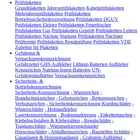
Prüfplaketten
Grundplaketten
Jahresprüfplaketten
Kabelprüfplaketten
Mehrjahresprüfplaketten
Prüfplaketten
Betriebssicherheitsverordnung
Prüfplaketten DGUV
Prüfplaketten Elektro
Prüfplaketten Feuerlöscher
Prüfplaketten Gas
Prüfplaketten Geprüft
Prüfplaketten Leitern
Prüfplaketten Nächste Wartung
Prüfplaketten Nächster
Prüftermin
Prüfplaketten Regalprüfung
Prüfplaketten VDE
Zubehör für Plaketten
Gefahrgut &
Verpackungskennzeichnung
Gefahrzettel
GHS Aufkleber
Lithium Batterien Aufkleber
Kennzeichen Natrium-Ionen-Batterien
UN-
Gefahrgutaufkleber
Verpackungskennzeichen
Sicherheits- &
Betriebskennzeichnung
Sicherheits-Kennzeichnung
-
Warnzeichen
-
Brandschutzzeichen
-
Gebotszeichen
-
Rettungszeichen
-
Verbotszeichen
-
Sicherheitskennzeichnung Kombischilder
-
Winterschilder
-
Helmaufkleber
Lagerkennzeichnung
-
Bodenmarkierung
-
Etikettentaschen
-
Klebebuchstaben & Klebezahlen
-
Regalschilder
-
Traglastschilder
-
Warnmarkierungsbänder
Hinweisschilder
-
Abfallkennzeichen
-
Baustellen Schilder
-
Gasanlagen & Heizungsanlagen
-
Grabstein Aufkleber
-