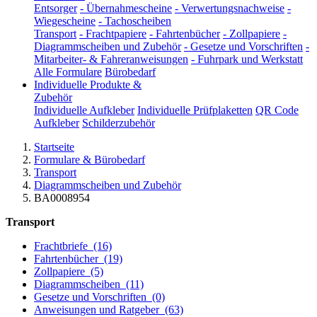
Entsorger
-
Übernahmescheine
-
Verwertungsnachweise
-
Wiegescheine
-
Tachoscheiben
Transport
-
Frachtpapiere
-
Fahrtenbücher
-
Zollpapiere
-
Diagrammscheiben und Zubehör
-
Gesetze und Vorschriften
-
Mitarbeiter- & Fahreranweisungen
-
Fuhrpark und Werkstatt
Alle Formulare
Bürobedarf
Individuelle Produkte &
Zubehör
Individuelle Aufkleber
Individuelle Prüfplaketten
QR Code
Aufkleber
Schilderzubehör
Startseite
Formulare & Bürobedarf
Transport
Diagrammscheiben und Zubehör
BA0008954
Transport
Frachtbriefe
(16)
Fahrtenbücher
(19)
Zollpapiere
(5)
Diagrammscheiben
(11)
Gesetze und Vorschriften
(0)
Anweisungen und Ratgeber
(63)