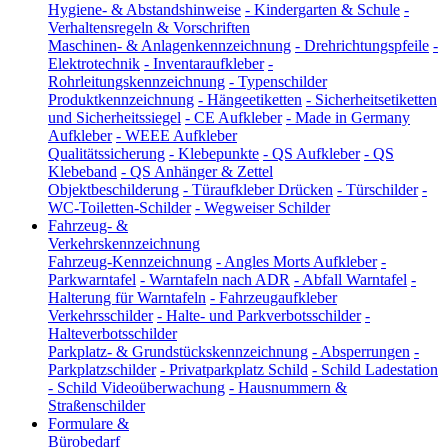
Hygiene- & Abstandshinweise
-
Kindergarten & Schule
-
Verhaltensregeln & Vorschriften
Maschinen- & Anlagenkennzeichnung
-
Drehrichtungspfeile
-
Elektrotechnik
-
Inventaraufkleber
-
Rohrleitungskennzeichnung
-
Typenschilder
Produktkennzeichnung
-
Hängeetiketten
-
Sicherheitsetiketten
und Sicherheitssiegel
-
CE Aufkleber
-
Made in Germany
Aufkleber
-
WEEE Aufkleber
Qualitätssicherung
-
Klebepunkte
-
QS Aufkleber
-
QS
Klebeband
-
QS Anhänger & Zettel
Objektbeschilderung
-
Türaufkleber Drücken
-
Türschilder
-
WC-Toiletten-Schilder
-
Wegweiser Schilder
Fahrzeug- &
Verkehrskennzeichnung
Fahrzeug-Kennzeichnung
-
Angles Morts Aufkleber
-
Parkwarntafel
-
Warntafeln nach ADR
-
Abfall Warntafel
-
Halterung für Warntafeln
-
Fahrzeugaufkleber
Verkehrsschilder
-
Halte- und Parkverbotsschilder
-
Halteverbotsschilder
Parkplatz- & Grundstückskennzeichnung
-
Absperrungen
-
Parkplatzschilder
-
Privatparkplatz Schild
-
Schild Ladestation
-
Schild Videoüberwachung
-
Hausnummern &
Straßenschilder
Formulare &
Bürobedarf