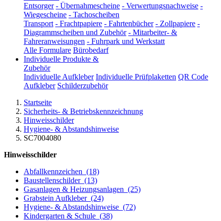
Entsorger
-
Übernahmescheine
-
Verwertungsnachweise
-
Wiegescheine
-
Tachoscheiben
Transport
-
Frachtpapiere
-
Fahrtenbücher
-
Zollpapiere
-
Diagrammscheiben und Zubehör
-
Mitarbeiter- &
Fahreranweisungen
-
Fuhrpark und Werkstatt
Alle Formulare
Bürobedarf
Individuelle Produkte &
Zubehör
Individuelle Aufkleber
Individuelle Prüfplaketten
QR Code
Aufkleber
Schilderzubehör
Startseite
Sicherheits- & Betriebskennzeichnung
Hinweisschilder
Hygiene- & Abstandshinweise
SC7004080
Hinweisschilder
Abfallkennzeichen
(18)
Baustellenschilder
(13)
Gasanlagen & Heizungsanlagen
(25)
Grabstein Aufkleber
(24)
Hygiene- & Abstandshinweise
(72)
Kindergarten & Schule
(38)