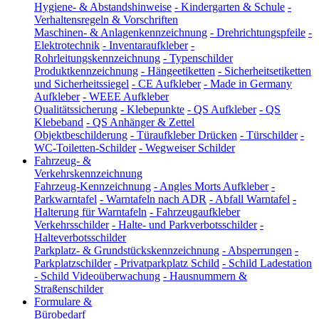
Hygiene- & Abstandshinweise
-
Kindergarten & Schule
-
Verhaltensregeln & Vorschriften
Maschinen- & Anlagenkennzeichnung
-
Drehrichtungspfeile
-
Elektrotechnik
-
Inventaraufkleber
-
Rohrleitungskennzeichnung
-
Typenschilder
Produktkennzeichnung
-
Hängeetiketten
-
Sicherheitsetiketten
und Sicherheitssiegel
-
CE Aufkleber
-
Made in Germany
Aufkleber
-
WEEE Aufkleber
Qualitätssicherung
-
Klebepunkte
-
QS Aufkleber
-
QS
Klebeband
-
QS Anhänger & Zettel
Objektbeschilderung
-
Türaufkleber Drücken
-
Türschilder
-
WC-Toiletten-Schilder
-
Wegweiser Schilder
Fahrzeug- &
Verkehrskennzeichnung
Fahrzeug-Kennzeichnung
-
Angles Morts Aufkleber
-
Parkwarntafel
-
Warntafeln nach ADR
-
Abfall Warntafel
-
Halterung für Warntafeln
-
Fahrzeugaufkleber
Verkehrsschilder
-
Halte- und Parkverbotsschilder
-
Halteverbotsschilder
Parkplatz- & Grundstückskennzeichnung
-
Absperrungen
-
Parkplatzschilder
-
Privatparkplatz Schild
-
Schild Ladestation
-
Schild Videoüberwachung
-
Hausnummern &
Straßenschilder
Formulare &
Bürobedarf