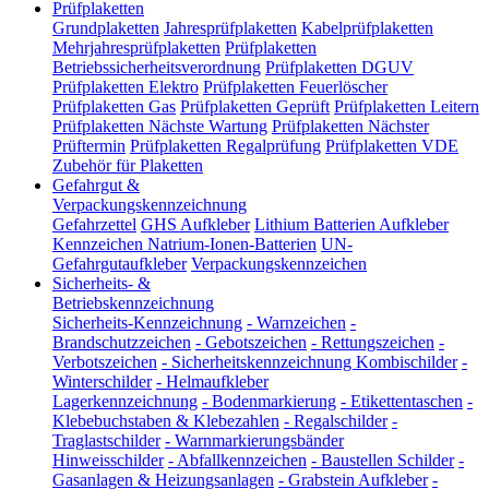
Prüfplaketten
Grundplaketten
Jahresprüfplaketten
Kabelprüfplaketten
Mehrjahresprüfplaketten
Prüfplaketten
Betriebssicherheitsverordnung
Prüfplaketten DGUV
Prüfplaketten Elektro
Prüfplaketten Feuerlöscher
Prüfplaketten Gas
Prüfplaketten Geprüft
Prüfplaketten Leitern
Prüfplaketten Nächste Wartung
Prüfplaketten Nächster
Prüftermin
Prüfplaketten Regalprüfung
Prüfplaketten VDE
Zubehör für Plaketten
Gefahrgut &
Verpackungskennzeichnung
Gefahrzettel
GHS Aufkleber
Lithium Batterien Aufkleber
Kennzeichen Natrium-Ionen-Batterien
UN-
Gefahrgutaufkleber
Verpackungskennzeichen
Sicherheits- &
Betriebskennzeichnung
Sicherheits-Kennzeichnung
-
Warnzeichen
-
Brandschutzzeichen
-
Gebotszeichen
-
Rettungszeichen
-
Verbotszeichen
-
Sicherheitskennzeichnung Kombischilder
-
Winterschilder
-
Helmaufkleber
Lagerkennzeichnung
-
Bodenmarkierung
-
Etikettentaschen
-
Klebebuchstaben & Klebezahlen
-
Regalschilder
-
Traglastschilder
-
Warnmarkierungsbänder
Hinweisschilder
-
Abfallkennzeichen
-
Baustellen Schilder
-
Gasanlagen & Heizungsanlagen
-
Grabstein Aufkleber
-