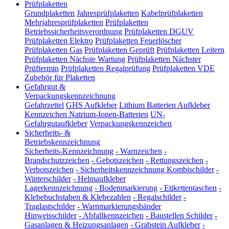
Prüfplaketten
Grundplaketten
Jahresprüfplaketten
Kabelprüfplaketten
Mehrjahresprüfplaketten
Prüfplaketten
Betriebssicherheitsverordnung
Prüfplaketten DGUV
Prüfplaketten Elektro
Prüfplaketten Feuerlöscher
Prüfplaketten Gas
Prüfplaketten Geprüft
Prüfplaketten Leitern
Prüfplaketten Nächste Wartung
Prüfplaketten Nächster
Prüftermin
Prüfplaketten Regalprüfung
Prüfplaketten VDE
Zubehör für Plaketten
Gefahrgut &
Verpackungskennzeichnung
Gefahrzettel
GHS Aufkleber
Lithium Batterien Aufkleber
Kennzeichen Natrium-Ionen-Batterien
UN-
Gefahrgutaufkleber
Verpackungskennzeichen
Sicherheits- &
Betriebskennzeichnung
Sicherheits-Kennzeichnung
-
Warnzeichen
-
Brandschutzzeichen
-
Gebotszeichen
-
Rettungszeichen
-
Verbotszeichen
-
Sicherheitskennzeichnung Kombischilder
-
Winterschilder
-
Helmaufkleber
Lagerkennzeichnung
-
Bodenmarkierung
-
Etikettentaschen
-
Klebebuchstaben & Klebezahlen
-
Regalschilder
-
Traglastschilder
-
Warnmarkierungsbänder
Hinweisschilder
-
Abfallkennzeichen
-
Baustellen Schilder
-
Gasanlagen & Heizungsanlagen
-
Grabstein Aufkleber
-