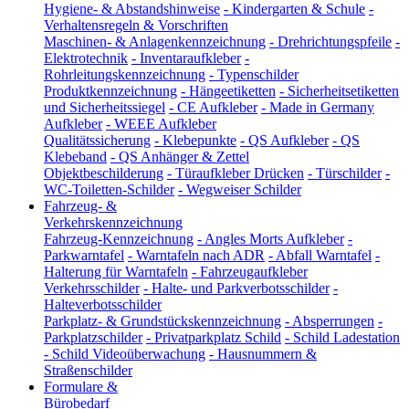
Hygiene- & Abstandshinweise
-
Kindergarten & Schule
-
Verhaltensregeln & Vorschriften
Maschinen- & Anlagenkennzeichnung
-
Drehrichtungspfeile
-
Elektrotechnik
-
Inventaraufkleber
-
Rohrleitungskennzeichnung
-
Typenschilder
Produktkennzeichnung
-
Hängeetiketten
-
Sicherheitsetiketten
und Sicherheitssiegel
-
CE Aufkleber
-
Made in Germany
Aufkleber
-
WEEE Aufkleber
Qualitätssicherung
-
Klebepunkte
-
QS Aufkleber
-
QS
Klebeband
-
QS Anhänger & Zettel
Objektbeschilderung
-
Türaufkleber Drücken
-
Türschilder
-
WC-Toiletten-Schilder
-
Wegweiser Schilder
Fahrzeug- &
Verkehrskennzeichnung
Fahrzeug-Kennzeichnung
-
Angles Morts Aufkleber
-
Parkwarntafel
-
Warntafeln nach ADR
-
Abfall Warntafel
-
Halterung für Warntafeln
-
Fahrzeugaufkleber
Verkehrsschilder
-
Halte- und Parkverbotsschilder
-
Halteverbotsschilder
Parkplatz- & Grundstückskennzeichnung
-
Absperrungen
-
Parkplatzschilder
-
Privatparkplatz Schild
-
Schild Ladestation
-
Schild Videoüberwachung
-
Hausnummern &
Straßenschilder
Formulare &
Bürobedarf