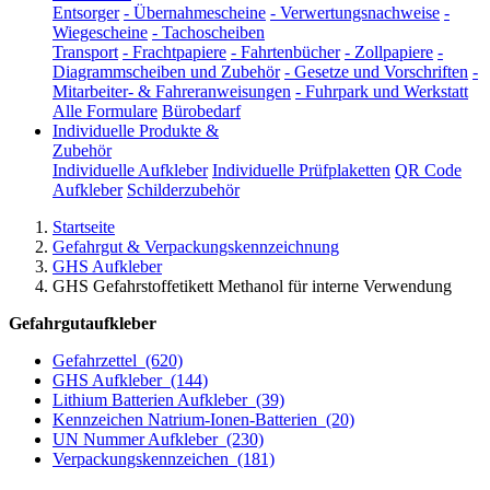
Entsorger
-
Übernahmescheine
-
Verwertungsnachweise
-
Wiegescheine
-
Tachoscheiben
Transport
-
Frachtpapiere
-
Fahrtenbücher
-
Zollpapiere
-
Diagrammscheiben und Zubehör
-
Gesetze und Vorschriften
-
Mitarbeiter- & Fahreranweisungen
-
Fuhrpark und Werkstatt
Alle Formulare
Bürobedarf
Individuelle Produkte &
Zubehör
Individuelle Aufkleber
Individuelle Prüfplaketten
QR Code
Aufkleber
Schilderzubehör
Startseite
Gefahrgut & Verpackungskennzeichnung
GHS Aufkleber
GHS Gefahrstoffetikett Methanol für interne Verwendung
Gefahrgutaufkleber
Gefahrzettel
(620)
GHS Aufkleber
(144)
Lithium Batterien Aufkleber
(39)
Kennzeichen Natrium-Ionen-Batterien
(20)
UN Nummer Aufkleber
(230)
Verpackungskennzeichen
(181)