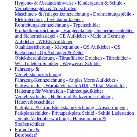
Hygiene- & Abstandshinweise
-
Kindergarten & Schule
-
Verhaltensregeln & Vorschriften
Maschinen- & Anlagenkennzeichnung
-
Drehrichtungspfeile
-
Elektrotechnik
-
Inventaraufkleber
-
Rohrleitungskennzeichnung
-
Typenschilder
Produktkennzeichnung
-
Hängeetiketten
-
Sicherheitsetiketten
und Sicherheitssiegel
-
CE Aufkleber
-
Made in Germany
Aufkleber
-
WEEE Aufkleber
Qualitätssicherung
-
Klebepunkte
-
QS Aufkleber
-
QS
Klebeband
-
QS Anhänger & Zettel
Objektbeschilderung
-
Türaufkleber Drücken
-
Türschilder
-
WC-Toiletten-Schilder
-
Wegweiser Schilder
Fahrzeug- &
Verkehrskennzeichnung
Fahrzeug-Kennzeichnung
-
Angles Morts Aufkleber
-
Parkwarntafel
-
Warntafeln nach ADR
-
Abfall Warntafel
-
Halterung für Warntafeln
-
Fahrzeugaufkleber
Verkehrsschilder
-
Halte- und Parkverbotsschilder
-
Halteverbotsschilder
Parkplatz- & Grundstückskennzeichnung
-
Absperrungen
-
Parkplatzschilder
-
Privatparkplatz Schild
-
Schild Ladestation
-
Schild Videoüberwachung
-
Hausnummern &
Straßenschilder
Formulare &
Bürobedarf