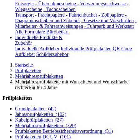
Entsorger
-
Übernahmescheine
-
Verwertungsnachweise
-
Wiegescheine
-
Tachoscheiben
Transport
-
Frachtpapiere
-
Fahrtenbücher
-
Zollpapiere
-
Diagrammscheiben und Zubehör
-
Gesetze und Vorschriften
-
Mitarbeiter- & Fahreranweisungen
-
Fuhrpark und Werkstatt
Alle Formulare
Bürobedarf
Individuelle Produkte &
Zubehör
Individuelle Aufkleber
Individuelle Prüfplaketten
QR Code
Aufkleber
Schilderzubehör
Startseite
Prüfplaketten
Mehrjahresprüfplaketten
Mehrjahresprüfplakette mit Wunschtext und Wunschfarbe
rechteckig für 4 Jahre
Prüfplaketten
Grundplaketten
(42)
Jahresprüfplaketten
(102)
Kabelprüfplaketten
(27)
Mehrjahresprüfplaketten
(320)
Prüfplaketten Betriebssicherheitsverordnung
(31)
Prüfplaketten DGUV
(101)