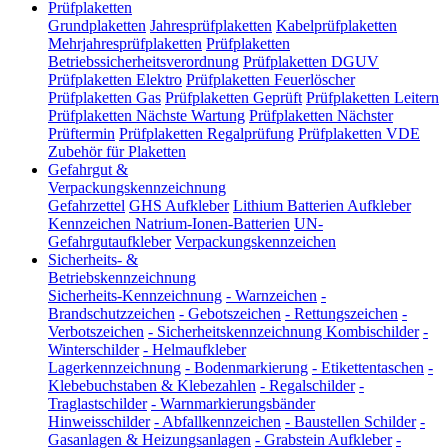
Prüfplaketten
Grundplaketten
Jahresprüfplaketten
Kabelprüfplaketten
Mehrjahresprüfplaketten
Prüfplaketten
Betriebssicherheitsverordnung
Prüfplaketten DGUV
Prüfplaketten Elektro
Prüfplaketten Feuerlöscher
Prüfplaketten Gas
Prüfplaketten Geprüft
Prüfplaketten Leitern
Prüfplaketten Nächste Wartung
Prüfplaketten Nächster
Prüftermin
Prüfplaketten Regalprüfung
Prüfplaketten VDE
Zubehör für Plaketten
Gefahrgut &
Verpackungskennzeichnung
Gefahrzettel
GHS Aufkleber
Lithium Batterien Aufkleber
Kennzeichen Natrium-Ionen-Batterien
UN-
Gefahrgutaufkleber
Verpackungskennzeichen
Sicherheits- &
Betriebskennzeichnung
Sicherheits-Kennzeichnung
-
Warnzeichen
-
Brandschutzzeichen
-
Gebotszeichen
-
Rettungszeichen
-
Verbotszeichen
-
Sicherheitskennzeichnung Kombischilder
-
Winterschilder
-
Helmaufkleber
Lagerkennzeichnung
-
Bodenmarkierung
-
Etikettentaschen
-
Klebebuchstaben & Klebezahlen
-
Regalschilder
-
Traglastschilder
-
Warnmarkierungsbänder
Hinweisschilder
-
Abfallkennzeichen
-
Baustellen Schilder
-
Gasanlagen & Heizungsanlagen
-
Grabstein Aufkleber
-