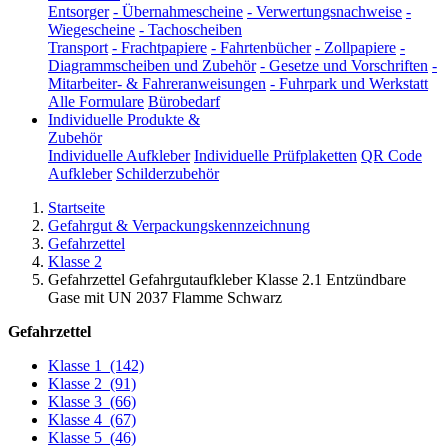
Entsorger
-
Übernahmescheine
-
Verwertungsnachweise
-
Wiegescheine
-
Tachoscheiben
Transport
-
Frachtpapiere
-
Fahrtenbücher
-
Zollpapiere
-
Diagrammscheiben und Zubehör
-
Gesetze und Vorschriften
-
Mitarbeiter- & Fahreranweisungen
-
Fuhrpark und Werkstatt
Alle Formulare
Bürobedarf
Individuelle Produkte &
Zubehör
Individuelle Aufkleber
Individuelle Prüfplaketten
QR Code
Aufkleber
Schilderzubehör
Startseite
Gefahrgut & Verpackungskennzeichnung
Gefahrzettel
Klasse 2
Gefahrzettel Gefahrgutaufkleber Klasse 2.1 Entzündbare
Gase mit UN 2037 Flamme Schwarz
Gefahrzettel
Klasse 1
(142)
Klasse 2
(91)
Klasse 3
(66)
Klasse 4
(67)
Klasse 5
(46)