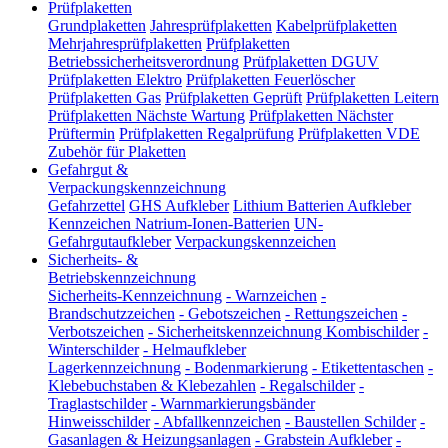
Prüfplaketten
Grundplaketten
Jahresprüfplaketten
Kabelprüfplaketten
Mehrjahresprüfplaketten
Prüfplaketten
Betriebssicherheitsverordnung
Prüfplaketten DGUV
Prüfplaketten Elektro
Prüfplaketten Feuerlöscher
Prüfplaketten Gas
Prüfplaketten Geprüft
Prüfplaketten Leitern
Prüfplaketten Nächste Wartung
Prüfplaketten Nächster
Prüftermin
Prüfplaketten Regalprüfung
Prüfplaketten VDE
Zubehör für Plaketten
Gefahrgut &
Verpackungskennzeichnung
Gefahrzettel
GHS Aufkleber
Lithium Batterien Aufkleber
Kennzeichen Natrium-Ionen-Batterien
UN-
Gefahrgutaufkleber
Verpackungskennzeichen
Sicherheits- &
Betriebskennzeichnung
Sicherheits-Kennzeichnung
-
Warnzeichen
-
Brandschutzzeichen
-
Gebotszeichen
-
Rettungszeichen
-
Verbotszeichen
-
Sicherheitskennzeichnung Kombischilder
-
Winterschilder
-
Helmaufkleber
Lagerkennzeichnung
-
Bodenmarkierung
-
Etikettentaschen
-
Klebebuchstaben & Klebezahlen
-
Regalschilder
-
Traglastschilder
-
Warnmarkierungsbänder
Hinweisschilder
-
Abfallkennzeichen
-
Baustellen Schilder
-
Gasanlagen & Heizungsanlagen
-
Grabstein Aufkleber
-