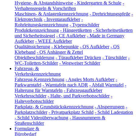
Hygiene- & Abstandshinweise
-
Kindergarten & Schule
-
Verhaltensregeln & Vorschriften
Maschinen- & Anlagenkennzeichnung
-
Drehrichtungspfeile
-
Elektrotechnik
-
Inventaraufkleber
-
Rohrleitungskennzeichnung
-
Typenschilder
Produktkennzeichnung
-
Hängeetiketten
-
Sicherheitsetiketten
und Sicherheitssiegel
-
CE Aufkleber
-
Made in Germany
Aufkleber
-
WEEE Aufkleber
Qualitätssicherung
-
Klebepunkte
-
QS Aufkleber
-
QS
Klebeband
-
QS Anhänger & Zettel
Objektbeschilderung
-
Türaufkleber Drücken
-
Türschilder
-
WC-Toiletten-Schilder
-
Wegweiser Schilder
Fahrzeug- &
Verkehrskennzeichnung
Fahrzeug-Kennzeichnung
-
Angles Morts Aufkleber
-
Parkwarntafel
-
Warntafeln nach ADR
-
Abfall Warntafel
-
Halterung für Warntafeln
-
Fahrzeugaufkleber
Verkehrsschilder
-
Halte- und Parkverbotsschilder
-
Halteverbotsschilder
Parkplatz- & Grundstückskennzeichnung
-
Absperrungen
-
Parkplatzschilder
-
Privatparkplatz Schild
-
Schild Ladestation
-
Schild Videoüberwachung
-
Hausnummern &
Straßenschilder
Formulare &
Bürobedarf