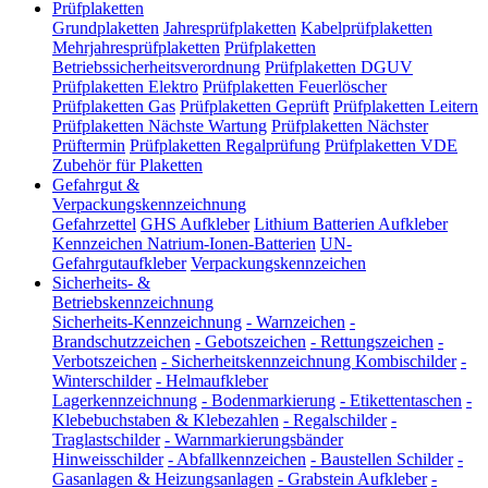
Prüfplaketten
Grundplaketten
Jahresprüfplaketten
Kabelprüfplaketten
Mehrjahresprüfplaketten
Prüfplaketten
Betriebssicherheitsverordnung
Prüfplaketten DGUV
Prüfplaketten Elektro
Prüfplaketten Feuerlöscher
Prüfplaketten Gas
Prüfplaketten Geprüft
Prüfplaketten Leitern
Prüfplaketten Nächste Wartung
Prüfplaketten Nächster
Prüftermin
Prüfplaketten Regalprüfung
Prüfplaketten VDE
Zubehör für Plaketten
Gefahrgut &
Verpackungskennzeichnung
Gefahrzettel
GHS Aufkleber
Lithium Batterien Aufkleber
Kennzeichen Natrium-Ionen-Batterien
UN-
Gefahrgutaufkleber
Verpackungskennzeichen
Sicherheits- &
Betriebskennzeichnung
Sicherheits-Kennzeichnung
-
Warnzeichen
-
Brandschutzzeichen
-
Gebotszeichen
-
Rettungszeichen
-
Verbotszeichen
-
Sicherheitskennzeichnung Kombischilder
-
Winterschilder
-
Helmaufkleber
Lagerkennzeichnung
-
Bodenmarkierung
-
Etikettentaschen
-
Klebebuchstaben & Klebezahlen
-
Regalschilder
-
Traglastschilder
-
Warnmarkierungsbänder
Hinweisschilder
-
Abfallkennzeichen
-
Baustellen Schilder
-
Gasanlagen & Heizungsanlagen
-
Grabstein Aufkleber
-