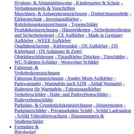
Hygiene- & Abstandshinweise
-
Kindergarten & Schule
-
Verhaltensregeln & Vorschriften
Maschinen- & Anlagenkennzeichnung
-
Drehrichtungspfeile
-
Elektrotechnik
-
Inventaraufkleber
-
Rohrleitungskennzeichnung
-
Typenschilder
Produktkennzeichnung
-
Hängeetiketten
-
Sicherheitsetiketten
und Sicherheitssiegel
-
CE Aufkleber
-
Made in Germany
Aufkleber
-
WEEE Aufkleber
Qualitätssicherung
-
Klebepunkte
-
QS Aufkleber
-
QS
Klebeband
-
QS Anhänger & Zettel
Objektbeschilderung
-
Türaufkleber Drücken
-
Türschilder
-
WC-Toiletten-Schilder
-
Wegweiser Schilder
Fahrzeug- &
Verkehrskennzeichnung
Fahrzeug-Kennzeichnung
-
Angles Morts Aufkleber
-
Parkwarntafel
-
Warntafeln nach ADR
-
Abfall Warntafel
-
Halterung für Warntafeln
-
Fahrzeugaufkleber
Verkehrsschilder
-
Halte- und Parkverbotsschilder
-
Halteverbotsschilder
Parkplatz- & Grundstückskennzeichnung
-
Absperrungen
-
Parkplatzschilder
-
Privatparkplatz Schild
-
Schild Ladestation
-
Schild Videoüberwachung
-
Hausnummern &
Straßenschilder
Formulare &
Bürobedarf