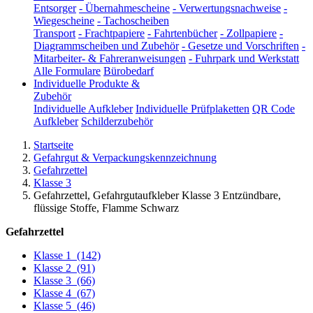
Entsorger
-
Übernahmescheine
-
Verwertungsnachweise
-
Wiegescheine
-
Tachoscheiben
Transport
-
Frachtpapiere
-
Fahrtenbücher
-
Zollpapiere
-
Diagrammscheiben und Zubehör
-
Gesetze und Vorschriften
-
Mitarbeiter- & Fahreranweisungen
-
Fuhrpark und Werkstatt
Alle Formulare
Bürobedarf
Individuelle Produkte &
Zubehör
Individuelle Aufkleber
Individuelle Prüfplaketten
QR Code
Aufkleber
Schilderzubehör
Startseite
Gefahrgut & Verpackungskennzeichnung
Gefahrzettel
Klasse 3
Gefahrzettel, Gefahrgutaufkleber Klasse 3 Entzündbare,
flüssige Stoffe, Flamme Schwarz
Gefahrzettel
Klasse 1
(142)
Klasse 2
(91)
Klasse 3
(66)
Klasse 4
(67)
Klasse 5
(46)