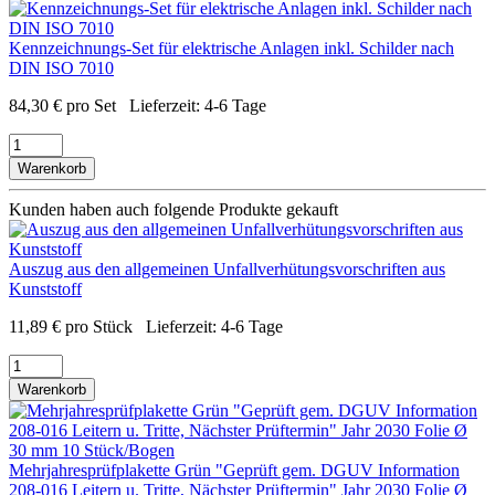
Kennzeichnungs-Set für elektrische Anlagen inkl. Schilder nach
DIN ISO 7010
84,30
€
pro Set
Lieferzeit:
4-6 Tage
Warenkorb
Kunden haben auch folgende Produkte gekauft
Auszug aus den allgemeinen Unfallverhütungsvorschriften aus
Kunststoff
11,89
€
pro Stück
Lieferzeit:
4-6 Tage
Warenkorb
Mehrjahresprüfplakette Grün "Geprüft gem. DGUV Information
208-016 Leitern u. Tritte, Nächster Prüftermin" Jahr 2030 Folie Ø