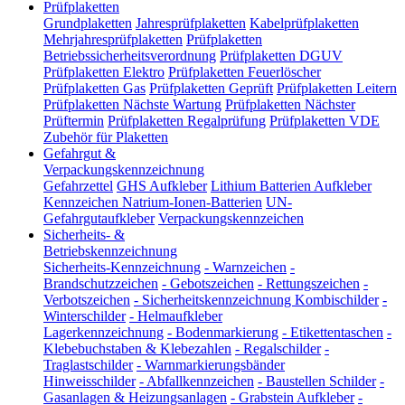
Prüfplaketten
Grundplaketten
Jahresprüfplaketten
Kabelprüfplaketten
Mehrjahresprüfplaketten
Prüfplaketten
Betriebssicherheitsverordnung
Prüfplaketten DGUV
Prüfplaketten Elektro
Prüfplaketten Feuerlöscher
Prüfplaketten Gas
Prüfplaketten Geprüft
Prüfplaketten Leitern
Prüfplaketten Nächste Wartung
Prüfplaketten Nächster
Prüftermin
Prüfplaketten Regalprüfung
Prüfplaketten VDE
Zubehör für Plaketten
Gefahrgut &
Verpackungskennzeichnung
Gefahrzettel
GHS Aufkleber
Lithium Batterien Aufkleber
Kennzeichen Natrium-Ionen-Batterien
UN-
Gefahrgutaufkleber
Verpackungskennzeichen
Sicherheits- &
Betriebskennzeichnung
Sicherheits-Kennzeichnung
-
Warnzeichen
-
Brandschutzzeichen
-
Gebotszeichen
-
Rettungszeichen
-
Verbotszeichen
-
Sicherheitskennzeichnung Kombischilder
-
Winterschilder
-
Helmaufkleber
Lagerkennzeichnung
-
Bodenmarkierung
-
Etikettentaschen
-
Klebebuchstaben & Klebezahlen
-
Regalschilder
-
Traglastschilder
-
Warnmarkierungsbänder
Hinweisschilder
-
Abfallkennzeichen
-
Baustellen Schilder
-
Gasanlagen & Heizungsanlagen
-
Grabstein Aufkleber
-