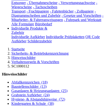
Entsorger
-
Übernahmescheine
-
Verwertungsnachweise
-
Wiegescheine
-
Tachoscheiben
Transport
-
Frachtpapiere
-
Fahrtenbücher
-
Zollpapiere
-
Diagrammscheiben und Zubehör
-
Gesetze und Vorschriften
-
Mitarbeiter- & Fahreranweisungen
-
Fuhrpark und Werkstatt
Alle Formulare
Bürobedarf
Individuelle Produkte &
Zubehör
Individuelle Aufkleber
Individuelle Prüfplaketten
QR Code
Aufkleber
Schilderzubehör
Startseite
Sicherheits- & Betriebskennzeichnung
Hinweisschilder
Verhaltensregeln & Vorschriften
SC1000112
Hinweisschilder
Abfallkennzeichen
(18)
Baustellenschilder
(13)
Gasanlagen & Heizungsanlagen
(25)
Grabstein Aufkleber
(24)
Hygiene- & Abstandshinweise
(72)
Kindergarten & Schule
(38)