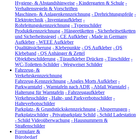
Hygiene- & Abstandshinweise
-
Kindergarten & Schule
-
Verhaltensregeln & Vorschriften
Maschinen- & Anlagenkennzeichnung
-
Drehrichtungspfeile
-
Elektrotechnik
-
Inventaraufkleber
-
Rohrleitungskennzeichnung
-
Typenschilder
Produktkennzeichnung
-
Hängeetiketten
-
Sicherheitsetiketten
und Sicherheitssiegel
-
CE Aufkleber
-
Made in Germany
Aufkleber
-
WEEE Aufkleber
Qualitätssicherung
-
Klebepunkte
-
QS Aufkleber
-
QS
Klebeband
-
QS Anhänger & Zettel
Objektbeschilderung
-
Türaufkleber Drücken
-
Türschilder
-
WC-Toiletten-Schilder
-
Wegweiser Schilder
Fahrzeug- &
Verkehrskennzeichnung
Fahrzeug-Kennzeichnung
-
Angles Morts Aufkleber
-
Parkwarntafel
-
Warntafeln nach ADR
-
Abfall Warntafel
-
Halterung für Warntafeln
-
Fahrzeugaufkleber
Verkehrsschilder
-
Halte- und Parkverbotsschilder
-
Halteverbotsschilder
Parkplatz- & Grundstückskennzeichnung
-
Absperrungen
-
Parkplatzschilder
-
Privatparkplatz Schild
-
Schild Ladestation
-
Schild Videoüberwachung
-
Hausnummern &
Straßenschilder
Formulare &
Bürobedarf