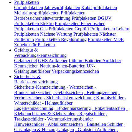
Prüfplaketten
Grundplaketten
Jahresprüfplaketten
Kabelprüfplaketten
Mehrjahresprüfplaketten
Prüfplaketten
Betriebssicherheitsverordnung
Prüfplaketten DGUV
Prüfplaketten Elektro
Prüfplaketten Feuerlöscher
Prüfplaketten Gas
Prüfplaketten Geprüft
Prüfplaketten Leitern
Prüfplaketten Nächste Wartung
Prüfplaketten Nächster
Prüftermin
Prüfplaketten Regalprüfung
Prüfplaketten VDE
Zubehör für Plaketten
Gefahrgut &
Verpackungskennzeichnung
Gefahrzettel
GHS Aufkleber
Lithium Batterien Aufkleber
Kennzeichen Natrium-Ionen-Batterien
UN-
Gefahrgutaufkleber
Verpackungskennzeichen
Sicherheits- &
Betriebskennzeichnung
Sicherheits-Kennzeichnung
-
Warnzeichen
-
Brandschutzzeichen
-
Gebotszeichen
-
Rettungszeichen
-
Verbotszeichen
-
Sicherheitskennzeichnung Kombischilder
-
Winterschilder
-
Helmaufkleber
Lagerkennzeichnung
-
Bodenmarkierung
-
Etikettentaschen
-
Klebebuchstaben & Klebezahlen
-
Regalschilder
-
Traglastschilder
-
Warnmarkierungsbänder
Hinweisschilder
-
Abfallkennzeichen
-
Baustellen Schilder
-
Gasanlagen & Heizungsanlagen
-
Grabstein Aufkleber
-