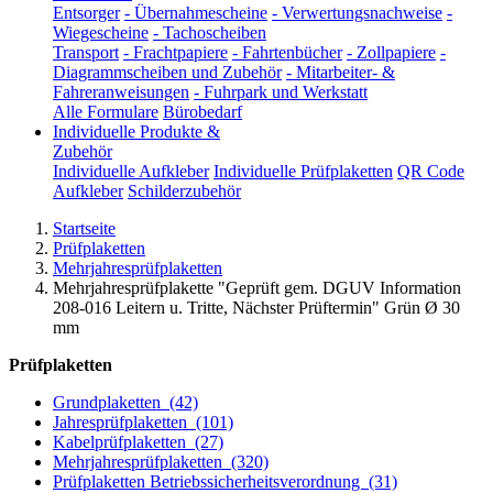
Entsorger
-
Übernahmescheine
-
Verwertungsnachweise
-
Wiegescheine
-
Tachoscheiben
Transport
-
Frachtpapiere
-
Fahrtenbücher
-
Zollpapiere
-
Diagrammscheiben und Zubehör
-
Mitarbeiter- &
Fahreranweisungen
-
Fuhrpark und Werkstatt
Alle Formulare
Bürobedarf
Individuelle Produkte &
Zubehör
Individuelle Aufkleber
Individuelle Prüfplaketten
QR Code
Aufkleber
Schilderzubehör
Startseite
Prüfplaketten
Mehrjahresprüfplaketten
Mehrjahresprüfplakette "Geprüft gem. DGUV Information
208-016 Leitern u. Tritte, Nächster Prüftermin" Grün Ø 30
mm
Prüfplaketten
Grundplaketten
(42)
Jahresprüfplaketten
(101)
Kabelprüfplaketten
(27)
Mehrjahresprüfplaketten
(320)
Prüfplaketten Betriebssicherheitsverordnung
(31)