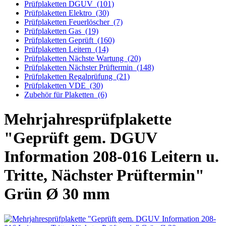
Prüfplaketten DGUV
(101)
Prüfplaketten Elektro
(30)
Prüfplaketten Feuerlöscher
(7)
Prüfplaketten Gas
(19)
Prüfplaketten Geprüft
(160)
Prüfplaketten Leitern
(14)
Prüfplaketten Nächste Wartung
(20)
Prüfplaketten Nächster Prüftermin
(148)
Prüfplaketten Regalprüfung
(21)
Prüfplaketten VDE
(30)
Zubehör für Plaketten
(6)
Mehrjahresprüfplakette
"Geprüft gem. DGUV
Information 208-016 Leitern u.
Tritte, Nächster Prüftermin"
Grün Ø 30 mm