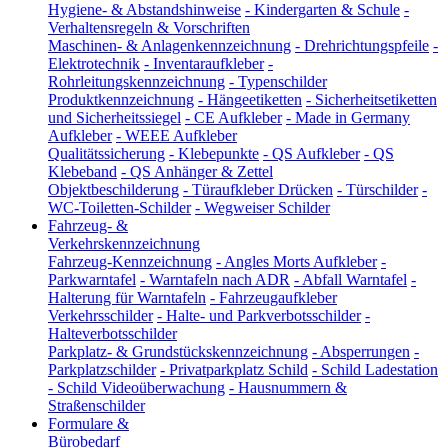
Hygiene- & Abstandshinweise
-
Kindergarten & Schule
-
Verhaltensregeln & Vorschriften
Maschinen- & Anlagenkennzeichnung
-
Drehrichtungspfeile
-
Elektrotechnik
-
Inventaraufkleber
-
Rohrleitungskennzeichnung
-
Typenschilder
Produktkennzeichnung
-
Hängeetiketten
-
Sicherheitsetiketten
und Sicherheitssiegel
-
CE Aufkleber
-
Made in Germany
Aufkleber
-
WEEE Aufkleber
Qualitätssicherung
-
Klebepunkte
-
QS Aufkleber
-
QS
Klebeband
-
QS Anhänger & Zettel
Objektbeschilderung
-
Türaufkleber Drücken
-
Türschilder
-
WC-Toiletten-Schilder
-
Wegweiser Schilder
Fahrzeug- &
Verkehrskennzeichnung
Fahrzeug-Kennzeichnung
-
Angles Morts Aufkleber
-
Parkwarntafel
-
Warntafeln nach ADR
-
Abfall Warntafel
-
Halterung für Warntafeln
-
Fahrzeugaufkleber
Verkehrsschilder
-
Halte- und Parkverbotsschilder
-
Halteverbotsschilder
Parkplatz- & Grundstückskennzeichnung
-
Absperrungen
-
Parkplatzschilder
-
Privatparkplatz Schild
-
Schild Ladestation
-
Schild Videoüberwachung
-
Hausnummern &
Straßenschilder
Formulare &
Bürobedarf