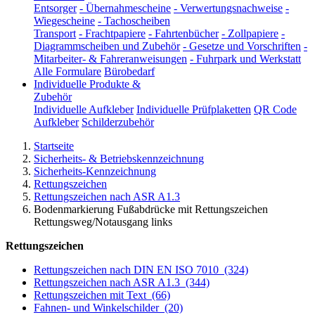
Entsorger
-
Übernahmescheine
-
Verwertungsnachweise
-
Wiegescheine
-
Tachoscheiben
Transport
-
Frachtpapiere
-
Fahrtenbücher
-
Zollpapiere
-
Diagrammscheiben und Zubehör
-
Gesetze und Vorschriften
-
Mitarbeiter- & Fahreranweisungen
-
Fuhrpark und Werkstatt
Alle Formulare
Bürobedarf
Individuelle Produkte &
Zubehör
Individuelle Aufkleber
Individuelle Prüfplaketten
QR Code
Aufkleber
Schilderzubehör
Startseite
Sicherheits- & Betriebskennzeichnung
Sicherheits-Kennzeichnung
Rettungszeichen
Rettungszeichen nach ASR A1.3
Bodenmarkierung Fußabdrücke mit Rettungszeichen
Rettungsweg/Notausgang links
Rettungszeichen
Rettungszeichen nach DIN EN ISO 7010
(324)
Rettungszeichen nach ASR A1.3
(344)
Rettungszeichen mit Text
(66)
Fahnen- und Winkelschilder
(20)