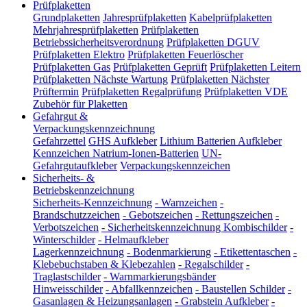
Prüfplaketten
Grundplaketten
Jahresprüfplaketten
Kabelprüfplaketten
Mehrjahresprüfplaketten
Prüfplaketten
Betriebssicherheitsverordnung
Prüfplaketten DGUV
Prüfplaketten Elektro
Prüfplaketten Feuerlöscher
Prüfplaketten Gas
Prüfplaketten Geprüft
Prüfplaketten Leitern
Prüfplaketten Nächste Wartung
Prüfplaketten Nächster
Prüftermin
Prüfplaketten Regalprüfung
Prüfplaketten VDE
Zubehör für Plaketten
Gefahrgut &
Verpackungskennzeichnung
Gefahrzettel
GHS Aufkleber
Lithium Batterien Aufkleber
Kennzeichen Natrium-Ionen-Batterien
UN-
Gefahrgutaufkleber
Verpackungskennzeichen
Sicherheits- &
Betriebskennzeichnung
Sicherheits-Kennzeichnung
-
Warnzeichen
-
Brandschutzzeichen
-
Gebotszeichen
-
Rettungszeichen
-
Verbotszeichen
-
Sicherheitskennzeichnung Kombischilder
-
Winterschilder
-
Helmaufkleber
Lagerkennzeichnung
-
Bodenmarkierung
-
Etikettentaschen
-
Klebebuchstaben & Klebezahlen
-
Regalschilder
-
Traglastschilder
-
Warnmarkierungsbänder
Hinweisschilder
-
Abfallkennzeichen
-
Baustellen Schilder
-
Gasanlagen & Heizungsanlagen
-
Grabstein Aufkleber
-