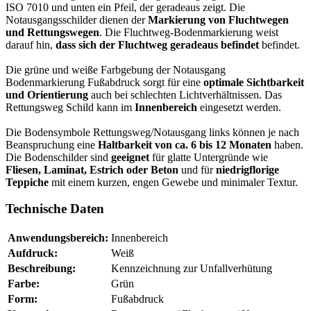
ISO 7010 und unten ein Pfeil, der geradeaus zeigt. Die
Notausgangsschilder dienen der
Markierung von Fluchtwegen
und Rettungswegen
. Die Fluchtweg-Bodenmarkierung weist
darauf hin,
dass sich der Fluchtweg geradeaus befindet
befindet.
Die grüne und weiße Farbgebung der Notausgang
Bodenmarkierung Fußabdruck sorgt für eine
optimale Sichtbarkeit
und Orientierung
auch bei schlechten Lichtverhältnissen. Das
Rettungsweg Schild kann im
Innenbereich
eingesetzt werden.
Die Bodensymbole Rettungsweg/Notausgang links können je nach
Beanspruchung eine
Haltbarkeit von ca. 6 bis 12 Monaten
haben.
Die Bodenschilder sind
geeignet
für glatte Untergründe wie
Fliesen, Laminat, Estrich oder Beton
und für
niedrigflorige
Teppiche
mit einem kurzen, engen Gewebe und minimaler Textur.
Technische Daten
Anwendungsbereich:
Innenbereich
Aufdruck:
Weiß
Beschreibung:
Kennzeichnung zur Unfallverhütung
Farbe:
Grün
Form:
Fußabdruck