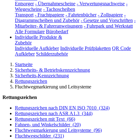
Entsorger
-
Übernahmescheine
-
Verwertungsnachweise
-
Wiegescheine
-
Tachoscheiben
Transport
-
Frachtpapiere
-
Fahrtenbücher
-
Zollpapiere
-
Diagrammscheiben und Zubehör
-
Gesetze und Vorschriften
-
Mitarbeiter- & Fahreranweisungen
-
Fuhrpark und Werkstatt
Alle Formulare
Bürobedarf
Individuelle Produkte &
Zubehör
Individuelle Aufkleber
Individuelle Prüfplaketten
QR Code
Aufkleber
Schilderzubehör
Startseite
Sicherheits- & Betriebskennzeichnung
Sicherheits-Kennzeichnung
Rettungszeichen
Fluchtwegmarkierung und Leitsysteme
Rettungszeichen
Rettungszeichen nach DIN EN ISO 7010
(324)
Rettungszeichen nach ASR A1.3
(344)
Rettungszeichen mit Text
(66)
Fahnen- und Winkelschilder
(20)
Fluchtwegmarkierung und Leitsysteme
(96)
Fluchtwegschilder
(231)