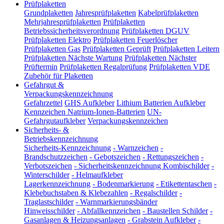
Prüfplaketten
Grundplaketten
Jahresprüfplaketten
Kabelprüfplaketten
Mehrjahresprüfplaketten
Prüfplaketten
Betriebssicherheitsverordnung
Prüfplaketten DGUV
Prüfplaketten Elektro
Prüfplaketten Feuerlöscher
Prüfplaketten Gas
Prüfplaketten Geprüft
Prüfplaketten Leitern
Prüfplaketten Nächste Wartung
Prüfplaketten Nächster
Prüftermin
Prüfplaketten Regalprüfung
Prüfplaketten VDE
Zubehör für Plaketten
Gefahrgut &
Verpackungskennzeichnung
Gefahrzettel
GHS Aufkleber
Lithium Batterien Aufkleber
Kennzeichen Natrium-Ionen-Batterien
UN-
Gefahrgutaufkleber
Verpackungskennzeichen
Sicherheits- &
Betriebskennzeichnung
Sicherheits-Kennzeichnung
-
Warnzeichen
-
Brandschutzzeichen
-
Gebotszeichen
-
Rettungszeichen
-
Verbotszeichen
-
Sicherheitskennzeichnung Kombischilder
-
Winterschilder
-
Helmaufkleber
Lagerkennzeichnung
-
Bodenmarkierung
-
Etikettentaschen
-
Klebebuchstaben & Klebezahlen
-
Regalschilder
-
Traglastschilder
-
Warnmarkierungsbänder
Hinweisschilder
-
Abfallkennzeichen
-
Baustellen Schilder
-
Gasanlagen & Heizungsanlagen
-
Grabstein Aufkleber
-