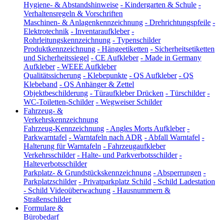
Hygiene- & Abstandshinweise
-
Kindergarten & Schule
-
Verhaltensregeln & Vorschriften
Maschinen- & Anlagenkennzeichnung
-
Drehrichtungspfeile
-
Elektrotechnik
-
Inventaraufkleber
-
Rohrleitungskennzeichnung
-
Typenschilder
Produktkennzeichnung
-
Hängeetiketten
-
Sicherheitsetiketten
und Sicherheitssiegel
-
CE Aufkleber
-
Made in Germany
Aufkleber
-
WEEE Aufkleber
Qualitätssicherung
-
Klebepunkte
-
QS Aufkleber
-
QS
Klebeband
-
QS Anhänger & Zettel
Objektbeschilderung
-
Türaufkleber Drücken
-
Türschilder
-
WC-Toiletten-Schilder
-
Wegweiser Schilder
Fahrzeug- &
Verkehrskennzeichnung
Fahrzeug-Kennzeichnung
-
Angles Morts Aufkleber
-
Parkwarntafel
-
Warntafeln nach ADR
-
Abfall Warntafel
-
Halterung für Warntafeln
-
Fahrzeugaufkleber
Verkehrsschilder
-
Halte- und Parkverbotsschilder
-
Halteverbotsschilder
Parkplatz- & Grundstückskennzeichnung
-
Absperrungen
-
Parkplatzschilder
-
Privatparkplatz Schild
-
Schild Ladestation
-
Schild Videoüberwachung
-
Hausnummern &
Straßenschilder
Formulare &
Bürobedarf