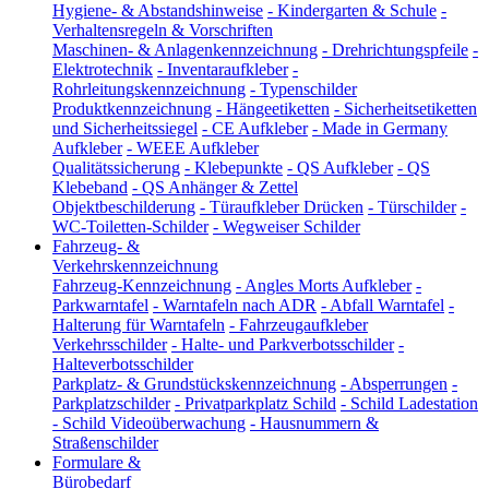
Hygiene- & Abstandshinweise
-
Kindergarten & Schule
-
Verhaltensregeln & Vorschriften
Maschinen- & Anlagenkennzeichnung
-
Drehrichtungspfeile
-
Elektrotechnik
-
Inventaraufkleber
-
Rohrleitungskennzeichnung
-
Typenschilder
Produktkennzeichnung
-
Hängeetiketten
-
Sicherheitsetiketten
und Sicherheitssiegel
-
CE Aufkleber
-
Made in Germany
Aufkleber
-
WEEE Aufkleber
Qualitätssicherung
-
Klebepunkte
-
QS Aufkleber
-
QS
Klebeband
-
QS Anhänger & Zettel
Objektbeschilderung
-
Türaufkleber Drücken
-
Türschilder
-
WC-Toiletten-Schilder
-
Wegweiser Schilder
Fahrzeug- &
Verkehrskennzeichnung
Fahrzeug-Kennzeichnung
-
Angles Morts Aufkleber
-
Parkwarntafel
-
Warntafeln nach ADR
-
Abfall Warntafel
-
Halterung für Warntafeln
-
Fahrzeugaufkleber
Verkehrsschilder
-
Halte- und Parkverbotsschilder
-
Halteverbotsschilder
Parkplatz- & Grundstückskennzeichnung
-
Absperrungen
-
Parkplatzschilder
-
Privatparkplatz Schild
-
Schild Ladestation
-
Schild Videoüberwachung
-
Hausnummern &
Straßenschilder
Formulare &
Bürobedarf