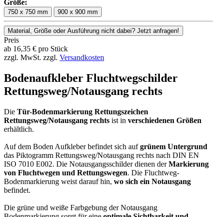
Größe:
750 x 750 mm
900 x 900 mm
Material, Größe oder Ausführung nicht dabei? Jetzt anfragen!
Preis
ab
16,35
€
pro Stück
zzgl. MwSt.
zzgl.
Versandkosten
Bodenaufkleber Fluchtwegschilder
Rettungsweg/Notausgang rechts
Die
Tür-Bodenmarkierung Rettungszeichen
Rettungsweg/Notausgang rechts
ist in
verschiedenen Größen
erhältlich.
Auf dem Boden Aufkleber befindet sich auf
grünem Untergrund
das Piktogramm Rettungsweg/Notausgang rechts nach DIN EN
ISO 7010 E002. Die Notausgangsschilder dienen der
Markierung
von Fluchtwegen und Rettungswegen
. Die Fluchtweg-
Bodenmarkierung weist darauf hin,
wo sich ein Notausgang
befindet.
Die grüne und weiße Farbgebung der Notausgang
Bodenmarkierung sorgt für eine
optimale Sichtbarkeit und