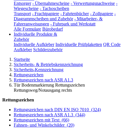
Entsorger
-
Übernahmescheine
-
Verwertungsnachweise
-
Wiegescheine
-
Tachoscheiben
Transport
-
Frachtpapiere
-
Fahrtenbücher
-
Zollpapiere
-
Diagrammscheiben und Zubehör
-
Mitarbeiter- &
Fahreranweisungen
-
Fuhrpark und Werkstatt
Alle Formulare
Bürobedarf
Individuelle Produkte &
Zubehör
Individuelle Aufkleber
Individuelle Prüfplaketten
QR Code
Aufkleber
Schilderzubehör
Startseite
Sicherheits- & Betriebskennzeichnung
Sicherheits-Kennzeichnung
Rettungszeichen
Rettungszeichen nach ASR A1.3
Tür Bodenmarkierung Rettungszeichen
Rettungsweg/Notausgang rechts
Rettungszeichen
Rettungszeichen nach DIN EN ISO 7010
(324)
Rettungszeichen nach ASR A1.3
(344)
Rettungszeichen mit Text
(66)
Fahnen- und Winkelschilder
(20)