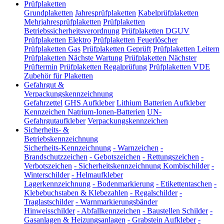
Prüfplaketten
Grundplaketten
Jahresprüfplaketten
Kabelprüfplaketten
Mehrjahresprüfplaketten
Prüfplaketten
Betriebssicherheitsverordnung
Prüfplaketten DGUV
Prüfplaketten Elektro
Prüfplaketten Feuerlöscher
Prüfplaketten Gas
Prüfplaketten Geprüft
Prüfplaketten Leitern
Prüfplaketten Nächste Wartung
Prüfplaketten Nächster
Prüftermin
Prüfplaketten Regalprüfung
Prüfplaketten VDE
Zubehör für Plaketten
Gefahrgut &
Verpackungskennzeichnung
Gefahrzettel
GHS Aufkleber
Lithium Batterien Aufkleber
Kennzeichen Natrium-Ionen-Batterien
UN-
Gefahrgutaufkleber
Verpackungskennzeichen
Sicherheits- &
Betriebskennzeichnung
Sicherheits-Kennzeichnung
-
Warnzeichen
-
Brandschutzzeichen
-
Gebotszeichen
-
Rettungszeichen
-
Verbotszeichen
-
Sicherheitskennzeichnung Kombischilder
-
Winterschilder
-
Helmaufkleber
Lagerkennzeichnung
-
Bodenmarkierung
-
Etikettentaschen
-
Klebebuchstaben & Klebezahlen
-
Regalschilder
-
Traglastschilder
-
Warnmarkierungsbänder
Hinweisschilder
-
Abfallkennzeichen
-
Baustellen Schilder
-
Gasanlagen & Heizungsanlagen
-
Grabstein Aufkleber
-