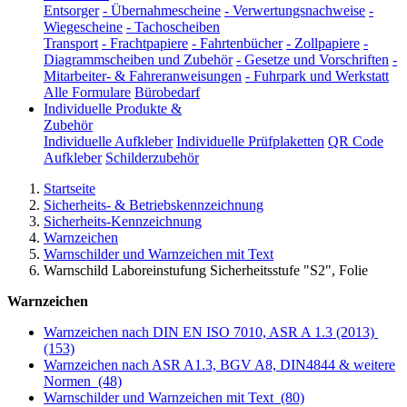
Entsorger
-
Übernahmescheine
-
Verwertungsnachweise
-
Wiegescheine
-
Tachoscheiben
Transport
-
Frachtpapiere
-
Fahrtenbücher
-
Zollpapiere
-
Diagrammscheiben und Zubehör
-
Gesetze und Vorschriften
-
Mitarbeiter- & Fahreranweisungen
-
Fuhrpark und Werkstatt
Alle Formulare
Bürobedarf
Individuelle Produkte &
Zubehör
Individuelle Aufkleber
Individuelle Prüfplaketten
QR Code
Aufkleber
Schilderzubehör
Startseite
Sicherheits- & Betriebskennzeichnung
Sicherheits-Kennzeichnung
Warnzeichen
Warnschilder und Warnzeichen mit Text
Warnschild Laboreinstufung Sicherheitsstufe "S2", Folie
Warnzeichen
Warnzeichen nach DIN EN ISO 7010, ASR A 1.3 (2013)
(153)
Warnzeichen nach ASR A1.3, BGV A8, DIN4844 & weitere
Normen
(48)
Warnschilder und Warnzeichen mit Text
(80)