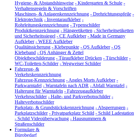
Hygiene- & Abstandshinweise
-
Kindergarten & Schule
-
Verhaltensregeln & Vorschriften
Maschinen- & Anlagenkennzeichnung
-
Drehrichtungspfeile
-
Elektrotechnik
-
Inventaraufkleber
-
Rohrleitungskennzeichnung
-
Typenschilder
Produktkennzeichnung
-
Hängeetiketten
-
Sicherheitsetiketten
und Sicherheitssiegel
-
CE Aufkleber
-
Made in Germany
Aufkleber
-
WEEE Aufkleber
Qualitätssicherung
-
Klebepunkte
-
QS Aufkleber
-
QS
Klebeband
-
QS Anhänger & Zettel
Objektbeschilderung
-
Türaufkleber Drücken
-
Türschilder
-
WC-Toiletten-Schilder
-
Wegweiser Schilder
Fahrzeug- &
Verkehrskennzeichnung
Fahrzeug-Kennzeichnung
-
Angles Morts Aufkleber
-
Parkwarntafel
-
Warntafeln nach ADR
-
Abfall Warntafel
-
Halterung für Warntafeln
-
Fahrzeugaufkleber
Verkehrsschilder
-
Halte- und Parkverbotsschilder
-
Halteverbotsschilder
Parkplatz- & Grundstückskennzeichnung
-
Absperrungen
-
Parkplatzschilder
-
Privatparkplatz Schild
-
Schild Ladestation
-
Schild Videoüberwachung
-
Hausnummern &
Straßenschilder
Formulare &
Bürobedarf