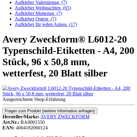
Aufkleber Valentinstag
(7)
Aufkleber Weihnachten
(65)
Aufkleber Muttertag
(7)
Aufkleber Ostern
(7)
Aufkleber für jeden Anlass
(17)
Avery Zweckform® L6012-20
Typenschild-Etiketten - A4, 200
Stück, 96 x 50,8 mm,
wetterfest, 20 Blatt silber
Ausgezeichnete Shop-Erfahrung
Fragen zum Produkt
(weitere Information anfragen)
Hersteller/Marke:
AVERY ZWECKFORM
Art.Nr.:
BA0001550
EAN:
4004182060124