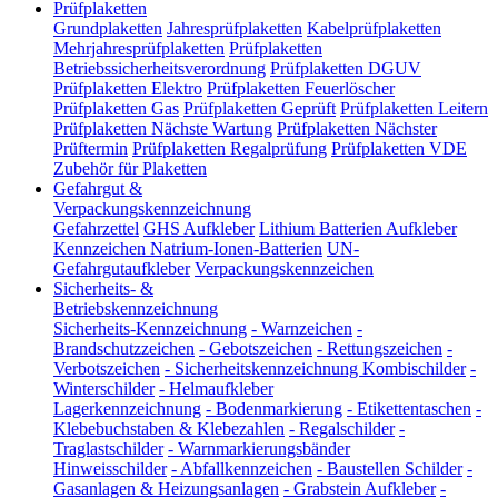
Prüfplaketten
Grundplaketten
Jahresprüfplaketten
Kabelprüfplaketten
Mehrjahresprüfplaketten
Prüfplaketten
Betriebssicherheitsverordnung
Prüfplaketten DGUV
Prüfplaketten Elektro
Prüfplaketten Feuerlöscher
Prüfplaketten Gas
Prüfplaketten Geprüft
Prüfplaketten Leitern
Prüfplaketten Nächste Wartung
Prüfplaketten Nächster
Prüftermin
Prüfplaketten Regalprüfung
Prüfplaketten VDE
Zubehör für Plaketten
Gefahrgut &
Verpackungskennzeichnung
Gefahrzettel
GHS Aufkleber
Lithium Batterien Aufkleber
Kennzeichen Natrium-Ionen-Batterien
UN-
Gefahrgutaufkleber
Verpackungskennzeichen
Sicherheits- &
Betriebskennzeichnung
Sicherheits-Kennzeichnung
-
Warnzeichen
-
Brandschutzzeichen
-
Gebotszeichen
-
Rettungszeichen
-
Verbotszeichen
-
Sicherheitskennzeichnung Kombischilder
-
Winterschilder
-
Helmaufkleber
Lagerkennzeichnung
-
Bodenmarkierung
-
Etikettentaschen
-
Klebebuchstaben & Klebezahlen
-
Regalschilder
-
Traglastschilder
-
Warnmarkierungsbänder
Hinweisschilder
-
Abfallkennzeichen
-
Baustellen Schilder
-
Gasanlagen & Heizungsanlagen
-
Grabstein Aufkleber
-