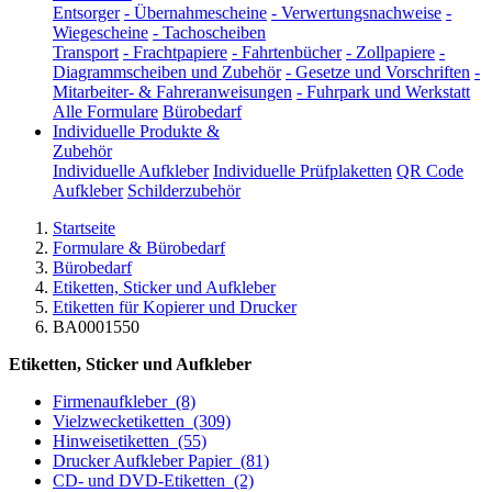
Entsorger
-
Übernahmescheine
-
Verwertungsnachweise
-
Wiegescheine
-
Tachoscheiben
Transport
-
Frachtpapiere
-
Fahrtenbücher
-
Zollpapiere
-
Diagrammscheiben und Zubehör
-
Gesetze und Vorschriften
-
Mitarbeiter- & Fahreranweisungen
-
Fuhrpark und Werkstatt
Alle Formulare
Bürobedarf
Individuelle Produkte &
Zubehör
Individuelle Aufkleber
Individuelle Prüfplaketten
QR Code
Aufkleber
Schilderzubehör
Startseite
Formulare & Bürobedarf
Bürobedarf
Etiketten, Sticker und Aufkleber
Etiketten für Kopierer und Drucker
BA0001550
Etiketten, Sticker und Aufkleber
Firmenaufkleber
(8)
Vielzwecketiketten
(309)
Hinweisetiketten
(55)
Drucker Aufkleber Papier
(81)
CD- und DVD-Etiketten
(2)