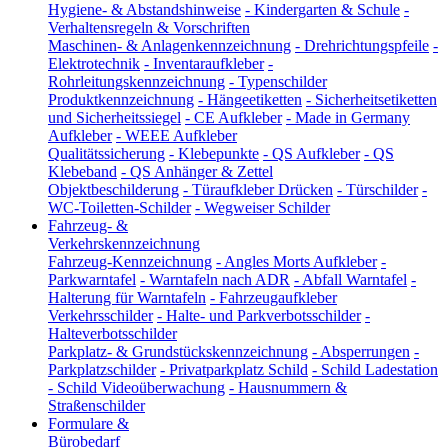
Hygiene- & Abstandshinweise
-
Kindergarten & Schule
-
Verhaltensregeln & Vorschriften
Maschinen- & Anlagenkennzeichnung
-
Drehrichtungspfeile
-
Elektrotechnik
-
Inventaraufkleber
-
Rohrleitungskennzeichnung
-
Typenschilder
Produktkennzeichnung
-
Hängeetiketten
-
Sicherheitsetiketten
und Sicherheitssiegel
-
CE Aufkleber
-
Made in Germany
Aufkleber
-
WEEE Aufkleber
Qualitätssicherung
-
Klebepunkte
-
QS Aufkleber
-
QS
Klebeband
-
QS Anhänger & Zettel
Objektbeschilderung
-
Türaufkleber Drücken
-
Türschilder
-
WC-Toiletten-Schilder
-
Wegweiser Schilder
Fahrzeug- &
Verkehrskennzeichnung
Fahrzeug-Kennzeichnung
-
Angles Morts Aufkleber
-
Parkwarntafel
-
Warntafeln nach ADR
-
Abfall Warntafel
-
Halterung für Warntafeln
-
Fahrzeugaufkleber
Verkehrsschilder
-
Halte- und Parkverbotsschilder
-
Halteverbotsschilder
Parkplatz- & Grundstückskennzeichnung
-
Absperrungen
-
Parkplatzschilder
-
Privatparkplatz Schild
-
Schild Ladestation
-
Schild Videoüberwachung
-
Hausnummern &
Straßenschilder
Formulare &
Bürobedarf