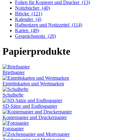
Folien für Kopierer und Drucker
(13)
Notizbücher
(40)
Blöcke
(121)
Kalender
(4)
Haftnotizen und Notizzettel
(114)
Karten
(49)
Gesprächsnotiz
(20)
Papierprodukte
Briefpapier
Eintrittskarten und Wertmarken
Schulhefte
SD-Sätze und Endlospapier
Kopierpapier und Druckerpapier
Fotopapier
Zeichenpapier und Motivpapier