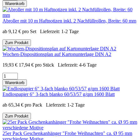
Warenkorb
Abroller mit 10 m Haftnotizen inkl. 2 Nachfüllrollen, Breite: 60 mm
ab
9,12
€
pro Set
Lieferzeit:
1-2 Tage
Zum Produkt
Wochen-Dispositionsplan auf Kartonunterlage DIN A2
19,93
€
17,94
€
pro Stück
Lieferzeit:
4-6 Tage
Warenkorb
Endlospapier 6" 3-fach blanko 60/53/57 g/qm 1600 Blatt
ab
65,34
€
pro Pack
Lieferzeit:
1-2 Tage
Zum Produkt
25er Pack Geschenkanhänger "Frohe Weihnachten" ca. Ø 95 mm
verschiedene Motive