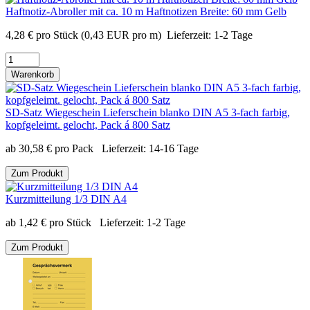
Haftnotiz-Abroller mit ca. 10 m Haftnotizen Breite: 60 mm Gelb
4,28
€
pro Stück
(0,43 EUR pro m)
Lieferzeit:
1-2 Tage
Warenkorb
SD-Satz Wiegeschein Lieferschein blanko DIN A5 3-fach farbig,
kopfgeleimt. gelocht, Pack á 800 Satz
ab
30,58
€
pro Pack
Lieferzeit:
14-16 Tage
Zum Produkt
Kurzmitteilung 1/3 DIN A4
ab
1,42
€
pro Stück
Lieferzeit:
1-2 Tage
Zum Produkt