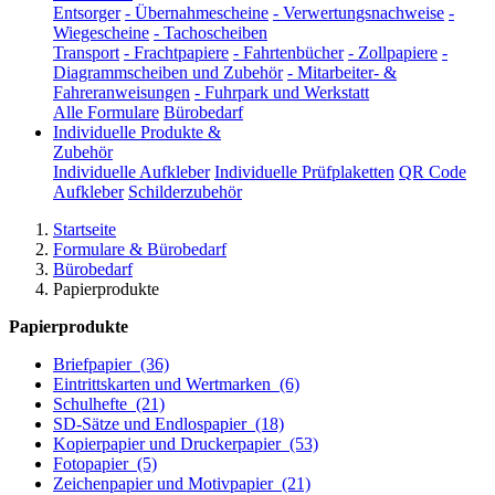
Entsorger
-
Übernahmescheine
-
Verwertungsnachweise
-
Wiegescheine
-
Tachoscheiben
Transport
-
Frachtpapiere
-
Fahrtenbücher
-
Zollpapiere
-
Diagrammscheiben und Zubehör
-
Mitarbeiter- &
Fahreranweisungen
-
Fuhrpark und Werkstatt
Alle Formulare
Bürobedarf
Individuelle Produkte &
Zubehör
Individuelle Aufkleber
Individuelle Prüfplaketten
QR Code
Aufkleber
Schilderzubehör
Startseite
Formulare & Bürobedarf
Bürobedarf
Papierprodukte
Papierprodukte
Briefpapier
(36)
Eintrittskarten und Wertmarken
(6)
Schulhefte
(21)
SD-Sätze und Endlospapier
(18)
Kopierpapier und Druckerpapier
(53)
Fotopapier
(5)
Zeichenpapier und Motivpapier
(21)