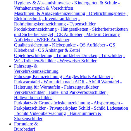
Hygiene- & Abstandshinweise
-
Kindergarten & Schule
-
Verhaltensregeln & Vorschriften
Maschinen- & Anlagenkennzeichnung
-
Drehrichtungspfeile
-
Elektrotechnik
-
Inventaraufkleber
-
Rohrleitungskennzeichnung
-
Typenschilder
Produktkennzeichnung
-
Hängeetiketten
-
Sicherheitsetiketten
und Sicherheitssiegel
-
CE Aufkleber
-
Made in Germany
Aufkleber
-
WEEE Aufkleber
Qualitätssicherung
-
Klebepunkte
-
QS Aufkleber
-
QS
Klebeband
-
QS Anhänger & Zettel
Objektbeschilderung
-
Türaufkleber Drücken
-
Türschilder
-
WC-Toiletten-Schilder
-
Wegweiser Schilder
Fahrzeug- &
Verkehrskennzeichnung
Fahrzeug-Kennzeichnung
-
Angles Morts Aufkleber
-
Parkwarntafel
-
Warntafeln nach ADR
-
Abfall Warntafel
-
Halterung für Warntafeln
-
Fahrzeugaufkleber
Verkehrsschilder
-
Halte- und Parkverbotsschilder
-
Halteverbotsschilder
Parkplatz- & Grundstückskennzeichnung
-
Absperrungen
-
Parkplatzschilder
-
Privatparkplatz Schild
-
Schild Ladestation
-
Schild Videoüberwachung
-
Hausnummern &
Straßenschilder
Formulare &
Bürobedarf