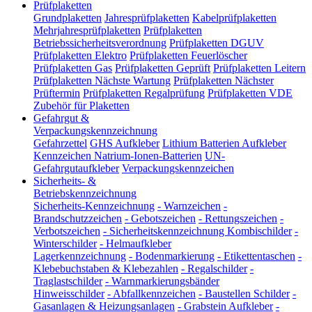
Prüfplaketten
Grundplaketten
Jahresprüfplaketten
Kabelprüfplaketten
Mehrjahresprüfplaketten
Prüfplaketten
Betriebssicherheitsverordnung
Prüfplaketten DGUV
Prüfplaketten Elektro
Prüfplaketten Feuerlöscher
Prüfplaketten Gas
Prüfplaketten Geprüft
Prüfplaketten Leitern
Prüfplaketten Nächste Wartung
Prüfplaketten Nächster
Prüftermin
Prüfplaketten Regalprüfung
Prüfplaketten VDE
Zubehör für Plaketten
Gefahrgut &
Verpackungskennzeichnung
Gefahrzettel
GHS Aufkleber
Lithium Batterien Aufkleber
Kennzeichen Natrium-Ionen-Batterien
UN-
Gefahrgutaufkleber
Verpackungskennzeichen
Sicherheits- &
Betriebskennzeichnung
Sicherheits-Kennzeichnung
-
Warnzeichen
-
Brandschutzzeichen
-
Gebotszeichen
-
Rettungszeichen
-
Verbotszeichen
-
Sicherheitskennzeichnung Kombischilder
-
Winterschilder
-
Helmaufkleber
Lagerkennzeichnung
-
Bodenmarkierung
-
Etikettentaschen
-
Klebebuchstaben & Klebezahlen
-
Regalschilder
-
Traglastschilder
-
Warnmarkierungsbänder
Hinweisschilder
-
Abfallkennzeichen
-
Baustellen Schilder
-
Gasanlagen & Heizungsanlagen
-
Grabstein Aufkleber
-