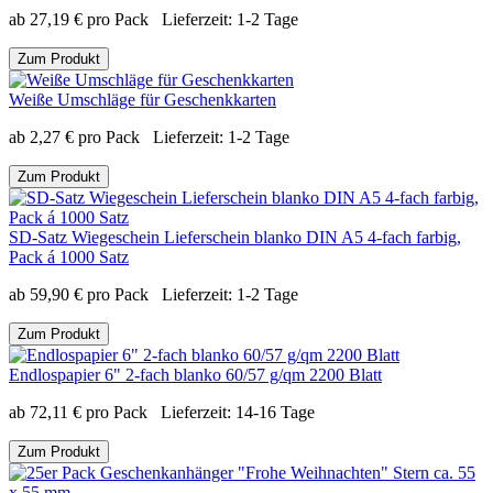
ab
27,19
€
pro Pack
Lieferzeit:
1-2 Tage
Zum Produkt
Weiße Umschläge für Geschenkkarten
ab
2,27
€
pro Pack
Lieferzeit:
1-2 Tage
Zum Produkt
SD-Satz Wiegeschein Lieferschein blanko DIN A5 4-fach farbig,
Pack á 1000 Satz
ab
59,90
€
pro Pack
Lieferzeit:
1-2 Tage
Zum Produkt
Endlospapier 6" 2-fach blanko 60/57 g/qm 2200 Blatt
ab
72,11
€
pro Pack
Lieferzeit:
14-16 Tage
Zum Produkt