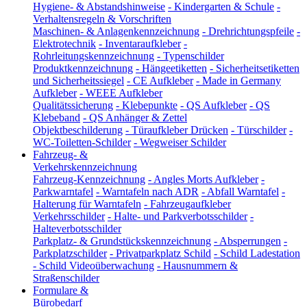
Hygiene- & Abstandshinweise
-
Kindergarten & Schule
-
Verhaltensregeln & Vorschriften
Maschinen- & Anlagenkennzeichnung
-
Drehrichtungspfeile
-
Elektrotechnik
-
Inventaraufkleber
-
Rohrleitungskennzeichnung
-
Typenschilder
Produktkennzeichnung
-
Hängeetiketten
-
Sicherheitsetiketten
und Sicherheitssiegel
-
CE Aufkleber
-
Made in Germany
Aufkleber
-
WEEE Aufkleber
Qualitätssicherung
-
Klebepunkte
-
QS Aufkleber
-
QS
Klebeband
-
QS Anhänger & Zettel
Objektbeschilderung
-
Türaufkleber Drücken
-
Türschilder
-
WC-Toiletten-Schilder
-
Wegweiser Schilder
Fahrzeug- &
Verkehrskennzeichnung
Fahrzeug-Kennzeichnung
-
Angles Morts Aufkleber
-
Parkwarntafel
-
Warntafeln nach ADR
-
Abfall Warntafel
-
Halterung für Warntafeln
-
Fahrzeugaufkleber
Verkehrsschilder
-
Halte- und Parkverbotsschilder
-
Halteverbotsschilder
Parkplatz- & Grundstückskennzeichnung
-
Absperrungen
-
Parkplatzschilder
-
Privatparkplatz Schild
-
Schild Ladestation
-
Schild Videoüberwachung
-
Hausnummern &
Straßenschilder
Formulare &
Bürobedarf