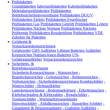
Prüfplaketten
Grundplaketten
Jahresprüfplaketten
Kabelprüfplaketten
Mehrjahresprüfplaketten
Prüfplaketten
Betriebssicherheitsverordnung
Prüfplaketten DGUV
Prüfplaketten Elektro
Prüfplaketten Feuerlöscher
Prüfplaketten Gas
Prüfplaketten Geprüft
Prüfplaketten Leitern
Prüfplaketten Nächste Wartung
Prüfplaketten Nächster
Prüftermin
Prüfplaketten Regalprüfung
Prüfplaketten VDE
Zubehör für Plaketten
Gefahrgut &
Verpackungskennzeichnung
Gefahrzettel
GHS Aufkleber
Lithium Batterien Aufkleber
Kennzeichen Natrium-Ionen-Batterien
UN-
Gefahrgutaufkleber
Verpackungskennzeichen
Sicherheits- &
Betriebskennzeichnung
Sicherheits-Kennzeichnung
-
Warnzeichen
-
Brandschutzzeichen
-
Gebotszeichen
-
Rettungszeichen
-
Verbotszeichen
-
Sicherheitskennzeichnung Kombischilder
-
Winterschilder
-
Helmaufkleber
Lagerkennzeichnung
-
Bodenmarkierung
-
Etikettentaschen
-
Klebebuchstaben & Klebezahlen
-
Regalschilder
-
Traglastschilder
-
Warnmarkierungsbänder
Hinweisschilder
-
Abfallkennzeichen
-
Baustellen Schilder
-
Gasanlagen & Heizungsanlagen
-
Grabstein Aufkleber
-