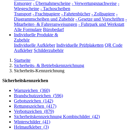
Entsorger
-
Übernahmescheine
-
Verwertungsnachweise
-
Wiegescheine
-
Tachoscheiben
Transport
-
Frachtpapiere
-
Fahrtenbücher
-
Zollpapiere
-
Diagrammscheiben und Zubehör
-
Gesetze und Vorschriften
-
Mitarbeiter- & Fahreranweisungen
-
Fuhrpark und Werkstatt
Alle Formulare
Bürobedarf
Individuelle Produkte &
Zubehör
Individuelle Aufkleber
Individuelle Prüfplaketten
QR Code
Aufkleber
Schilderzubehör
Startseite
Sicherheits- & Betriebskennzeichnung
Sicherheits-Kennzeichnung
Sicherheitskennzeichen
Warnzeichen
(360)
Brandschutzzeichen
(596)
Gebotszeichen
(142)
Rettungszeichen
(417)
Verbotszeichen
(879)
Sicherheitskennzeichnung Kombischilder
(42)
Winterschilder
(41)
Helmaufkleber
(3)