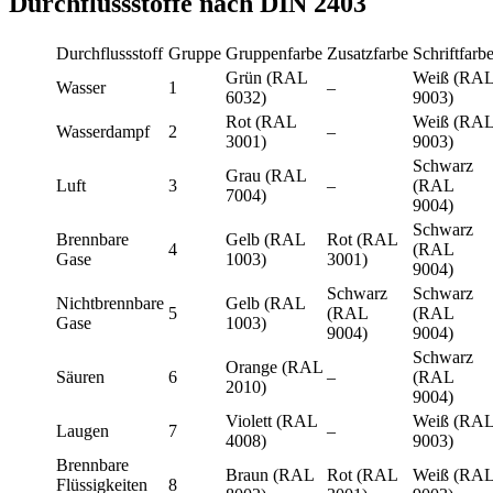
Durchflussstoffe nach DIN 2403
Durchflussstoff
Gruppe
Gruppenfarbe
Zusatzfarbe
Schriftfarb
Grün (RAL
Weiß (RA
Wasser
1
–
6032)
9003)
Rot (RAL
Weiß (RA
Wasserdampf
2
–
3001)
9003)
Schwarz
Grau (RAL
Luft
3
–
(RAL
7004)
9004)
Schwarz
Brennbare
Gelb (RAL
Rot (RAL
4
(RAL
Gase
1003)
3001)
9004)
Schwarz
Schwarz
Nichtbrennbare
Gelb (RAL
5
(RAL
(RAL
Gase
1003)
9004)
9004)
Schwarz
Orange (RAL
Säuren
6
–
(RAL
2010)
9004)
Violett (RAL
Weiß (RA
Laugen
7
–
4008)
9003)
Brennbare
Braun (RAL
Rot (RAL
Weiß (RA
Flüssigkeiten
8