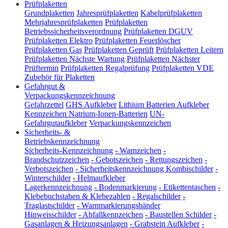
Prüfplaketten
Grundplaketten
Jahresprüfplaketten
Kabelprüfplaketten
Mehrjahresprüfplaketten
Prüfplaketten
Betriebssicherheitsverordnung
Prüfplaketten DGUV
Prüfplaketten Elektro
Prüfplaketten Feuerlöscher
Prüfplaketten Gas
Prüfplaketten Geprüft
Prüfplaketten Leitern
Prüfplaketten Nächste Wartung
Prüfplaketten Nächster
Prüftermin
Prüfplaketten Regalprüfung
Prüfplaketten VDE
Zubehör für Plaketten
Gefahrgut &
Verpackungskennzeichnung
Gefahrzettel
GHS Aufkleber
Lithium Batterien Aufkleber
Kennzeichen Natrium-Ionen-Batterien
UN-
Gefahrgutaufkleber
Verpackungskennzeichen
Sicherheits- &
Betriebskennzeichnung
Sicherheits-Kennzeichnung
-
Warnzeichen
-
Brandschutzzeichen
-
Gebotszeichen
-
Rettungszeichen
-
Verbotszeichen
-
Sicherheitskennzeichnung Kombischilder
-
Winterschilder
-
Helmaufkleber
Lagerkennzeichnung
-
Bodenmarkierung
-
Etikettentaschen
-
Klebebuchstaben & Klebezahlen
-
Regalschilder
-
Traglastschilder
-
Warnmarkierungsbänder
Hinweisschilder
-
Abfallkennzeichen
-
Baustellen Schilder
-
Gasanlagen & Heizungsanlagen
-
Grabstein Aufkleber
-