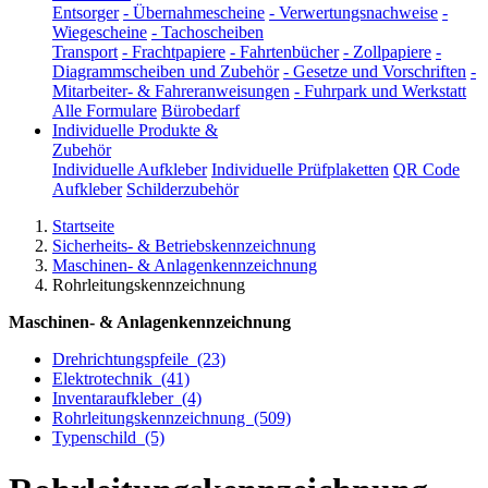
Entsorger
-
Übernahmescheine
-
Verwertungsnachweise
-
Wiegescheine
-
Tachoscheiben
Transport
-
Frachtpapiere
-
Fahrtenbücher
-
Zollpapiere
-
Diagrammscheiben und Zubehör
-
Gesetze und Vorschriften
-
Mitarbeiter- & Fahreranweisungen
-
Fuhrpark und Werkstatt
Alle Formulare
Bürobedarf
Individuelle Produkte &
Zubehör
Individuelle Aufkleber
Individuelle Prüfplaketten
QR Code
Aufkleber
Schilderzubehör
Startseite
Sicherheits- & Betriebskennzeichnung
Maschinen- & Anlagenkennzeichnung
Rohrleitungskennzeichnung
Maschinen- & Anlagenkennzeichnung
Drehrichtungspfeile
(23)
Elektrotechnik
(41)
Inventaraufkleber
(4)
Rohrleitungskennzeichnung
(509)
Typenschild
(5)