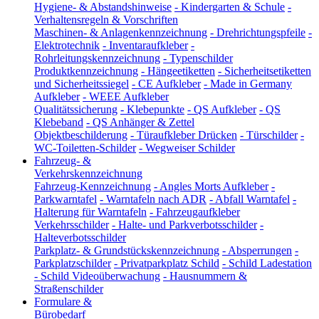
Hygiene- & Abstandshinweise
-
Kindergarten & Schule
-
Verhaltensregeln & Vorschriften
Maschinen- & Anlagenkennzeichnung
-
Drehrichtungspfeile
-
Elektrotechnik
-
Inventaraufkleber
-
Rohrleitungskennzeichnung
-
Typenschilder
Produktkennzeichnung
-
Hängeetiketten
-
Sicherheitsetiketten
und Sicherheitssiegel
-
CE Aufkleber
-
Made in Germany
Aufkleber
-
WEEE Aufkleber
Qualitätssicherung
-
Klebepunkte
-
QS Aufkleber
-
QS
Klebeband
-
QS Anhänger & Zettel
Objektbeschilderung
-
Türaufkleber Drücken
-
Türschilder
-
WC-Toiletten-Schilder
-
Wegweiser Schilder
Fahrzeug- &
Verkehrskennzeichnung
Fahrzeug-Kennzeichnung
-
Angles Morts Aufkleber
-
Parkwarntafel
-
Warntafeln nach ADR
-
Abfall Warntafel
-
Halterung für Warntafeln
-
Fahrzeugaufkleber
Verkehrsschilder
-
Halte- und Parkverbotsschilder
-
Halteverbotsschilder
Parkplatz- & Grundstückskennzeichnung
-
Absperrungen
-
Parkplatzschilder
-
Privatparkplatz Schild
-
Schild Ladestation
-
Schild Videoüberwachung
-
Hausnummern &
Straßenschilder
Formulare &
Bürobedarf