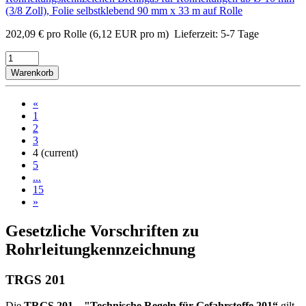
(3/8 Zoll), Folie selbstklebend 90 mm x 33 m auf Rolle
202,09
€
pro Rolle
(6,12 EUR pro m)
Lieferzeit:
5-7 Tage
Warenkorb
«
1
2
3
4
(current)
5
...
15
»
Gesetzliche Vorschriften zu
Rohrleitungkennzeichnung
TRGS 201
Die
TRGS 201 – "Technische Regeln für Gefahrstoffe 201“
gilt