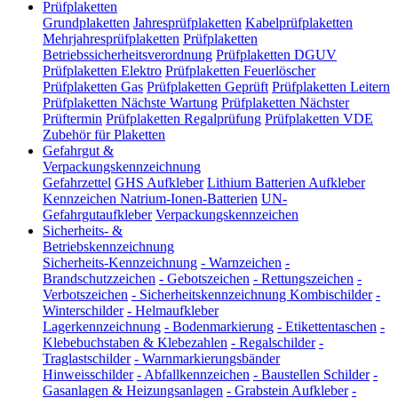
Prüfplaketten
Grundplaketten
Jahresprüfplaketten
Kabelprüfplaketten
Mehrjahresprüfplaketten
Prüfplaketten
Betriebssicherheitsverordnung
Prüfplaketten DGUV
Prüfplaketten Elektro
Prüfplaketten Feuerlöscher
Prüfplaketten Gas
Prüfplaketten Geprüft
Prüfplaketten Leitern
Prüfplaketten Nächste Wartung
Prüfplaketten Nächster
Prüftermin
Prüfplaketten Regalprüfung
Prüfplaketten VDE
Zubehör für Plaketten
Gefahrgut &
Verpackungskennzeichnung
Gefahrzettel
GHS Aufkleber
Lithium Batterien Aufkleber
Kennzeichen Natrium-Ionen-Batterien
UN-
Gefahrgutaufkleber
Verpackungskennzeichen
Sicherheits- &
Betriebskennzeichnung
Sicherheits-Kennzeichnung
-
Warnzeichen
-
Brandschutzzeichen
-
Gebotszeichen
-
Rettungszeichen
-
Verbotszeichen
-
Sicherheitskennzeichnung Kombischilder
-
Winterschilder
-
Helmaufkleber
Lagerkennzeichnung
-
Bodenmarkierung
-
Etikettentaschen
-
Klebebuchstaben & Klebezahlen
-
Regalschilder
-
Traglastschilder
-
Warnmarkierungsbänder
Hinweisschilder
-
Abfallkennzeichen
-
Baustellen Schilder
-
Gasanlagen & Heizungsanlagen
-
Grabstein Aufkleber
-