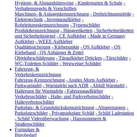
Hygiene- & Abstandshinweise
-
Kindergarten & Schule
-
Verhaltensregeln & Vorschriften
Maschinen- & Anlagenkennzeichnung
-
Drehrichtungspfeile
-
Elektrotechnik
-
Inventaraufkleber
-
Rohrleitungskennzeichnung
-
Typenschilder
Produktkennzeichnung
-
Hängeetiketten
-
Sicherheitsetiketten
und Sicherheitssiegel
-
CE Aufkleber
-
Made in Germany
Aufkleber
-
WEEE Aufkleber
Qualitätssicherung
-
Klebepunkte
-
QS Aufkleber
-
QS
Klebeband
-
QS Anhänger & Zettel
Objektbeschilderung
-
Türaufkleber Drücken
-
Türschilder
-
WC-Toiletten-Schilder
-
Wegweiser Schilder
Fahrzeug- &
Verkehrskennzeichnung
Fahrzeug-Kennzeichnung
-
Angles Morts Aufkleber
-
Parkwarntafel
-
Warntafeln nach ADR
-
Abfall Warntafel
-
Halterung für Warntafeln
-
Fahrzeugaufkleber
Verkehrsschilder
-
Halte- und Parkverbotsschilder
-
Halteverbotsschilder
Parkplatz- & Grundstückskennzeichnung
-
Absperrungen
-
Parkplatzschilder
-
Privatparkplatz Schild
-
Schild Ladestation
-
Schild Videoüberwachung
-
Hausnummern &
Straßenschilder
Formulare &
Bürobedarf