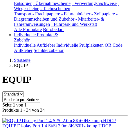
Entsorger
-
Übernahmescheine
-
Verwertungsnachweise
-
Wiegescheine
-
Tachoscheiben
Transport
-
Frachtpapiere
-
Fahrtenbücher
-
Zollpapiere
-
Diagrammscheiben und Zubehör
-
Mitarbeiter- &
Fahreranweisungen
-
Fuhrpark und Werkstatt
Alle Formulare
Bürobedarf
Individuelle Produkte &
Zubehör
Individuelle Aufkleber
Individuelle Prüfplaketten
QR Code
Aufkleber
Schilderzubehör
Startseite
EQUIP
EQUIP
Seite 1
von 1
Produkte 1 - 34 von 34
EQUIP Display Port 1.4 St/St 2.0m 8K/60Hz komp.HDCP